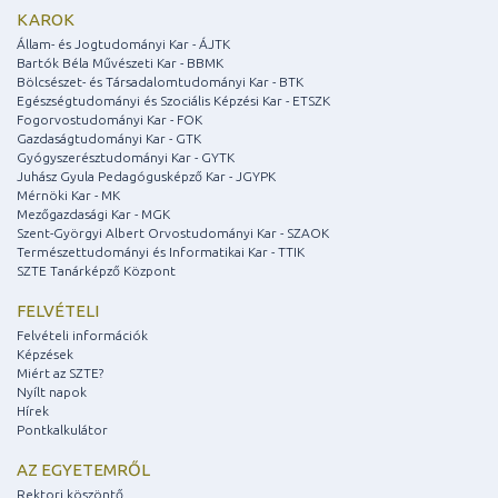
KAROK
Állam- és Jogtudományi Kar - ÁJTK
Bartók Béla Művészeti Kar - BBMK
Bölcsészet- és Társadalomtudományi Kar - BTK
Egészségtudományi és Szociális Képzési Kar - ETSZK
Fogorvostudományi Kar - FOK
Gazdaságtudományi Kar - GTK
Gyógyszerésztudományi Kar - GYTK
Juhász Gyula Pedagógusképző Kar - JGYPK
Mérnöki Kar - MK
Mezőgazdasági Kar - MGK
Szent-Györgyi Albert Orvostudományi Kar - SZAOK
Természettudományi és Informatikai Kar - TTIK
SZTE Tanárképző Központ
FELVÉTELI
Felvételi információk
Képzések
Miért az SZTE?
Nyílt napok
Hírek
Pontkalkulátor
AZ EGYETEMRŐL
Rektori köszöntő