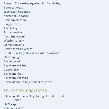
Szegedi Tudományegyetemért Alapítvány
Bemutatkozás
Szervezeti felépítés
Közérdekű adatok
Esélyegyenlőség
E-ügyintézés
Alapítványok
Professzori kar
Akadémikusaink
Díszdoktoraink
Olimpikonjaink
Családbarát Egyetem
ELI-ALPS, a szegedi lézeres kutatóközpont
Minőségügy
Szabályzatok
Egyetemtörténet
Centenárium
Egyetemi élet
Egyetemi Értesítő
Belső visszaélés-bejelentési rendszer
FEJLESZTÉSI PROJEKTEK
Interreg - Határon átnyúló együttműködések
Horizon2020
NKFI alap
Széchenyi 2020