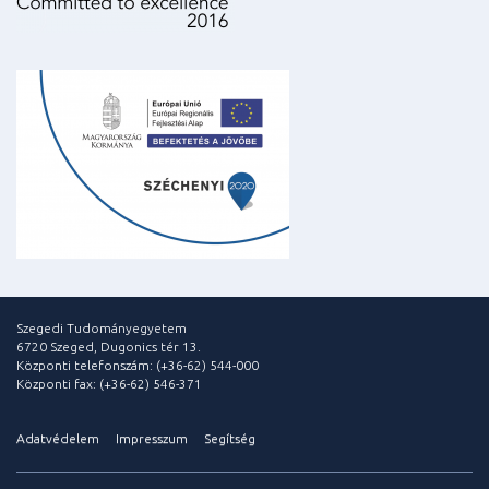
Szegedi Tudományegyetem
6720 Szeged, Dugonics tér 13.
Központi telefonszám: (+36-62) 544-000
Központi fax: (+36-62) 546-371
Adatvédelem
Impresszum
Segítség