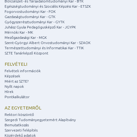
Bölcsészet- és Társadalomtudományi Kar - BTK
Egészségtudományi és Szociális Képzési Kar - ETSZK
Fogorvostudományi Kar - FOK
Gazdaságtudományi Kar - GTK
Gyógyszerésztudományi Kar - GYTK
Juhász Gyula Pedagógusképző Kar - JGYPK
Mérnöki Kar - MK
Mezőgazdasági Kar - MGK
Szent-Györgyi Albert Orvostudományi Kar - SZAOK
Természettudományi és Informatikai Kar - TTIK
SZTE Tanárképző Központ
FELVÉTELI
Felvételi információk
Képzések
Miért az SZTE?
Nyílt napok
Hírek
Pontkalkulátor
AZ EGYETEMRŐL
Rektori köszöntő
Szegedi Tudományegyetemért Alapítvány
Bemutatkozás
Szervezeti felépítés
Közérdekű adatok