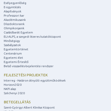
Esélyegyenlőség
E-ügyintézés
Alapítványok
Professzori kar
Akadémikusaink
Díszdoktoraink
Olimpikonjaink
Családbarát Egyetem
ELI-ALPS, a szegedi lézeres kutatóközpont
Minőségügy
Szabályzatok
Egyetemtörténet
Centenárium
Egyetemi élet
Egyetemi Értesítő
Belső visszaélés-bejelentési rendszer
FEJLESZTÉSI PROJEKTEK
Interreg - Határon átnyúló együttműködések
Horizon2020
NKFI alap
Széchenyi 2020
BETEGELLÁTÁS
Szent-Györgyi Albert Klinikai Központ