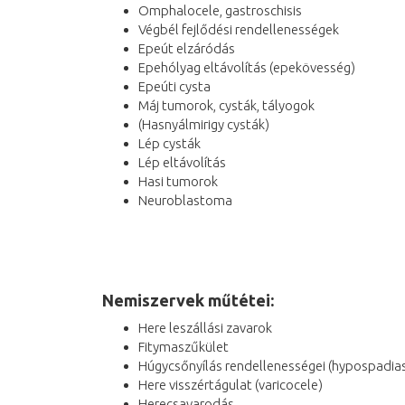
Omphalocele, gastroschisis
Végbél fejlődési rendellenességek
Epeút elzáródás
Epehólyag eltávolítás (epekövesség)
Epeúti cysta
Máj tumorok, cysták, tályogok
(Hasnyálmirigy cysták)
Lép cysták
Lép eltávolítás
Hasi tumorok
Neuroblastoma
Nemiszervek műtétei:
Here leszállási zavarok
Fitymaszűkület
Húgycsőnyílás rendellenességei (hypospadias
Here visszértágulat (varicocele)
Herecsavarodás