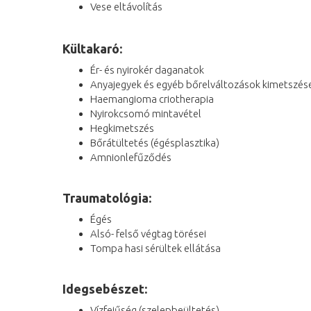
Vese eltávolítás
Kültakaró:
Ér- és nyirokér daganatok
Anyajegyek és egyéb bőrelváltozások kimetszés
Haemangioma criotherapia
Nyirokcsomó mintavétel
Hegkimetszés
Bőrátültetés (égésplasztika)
Amnionlefűződés
Traumatológia:
Égés
Alsó- felső végtag törései
Tompa hasi sérültek ellátása
Idegsebészet:
Vízfejűség (szelepbeültetés)