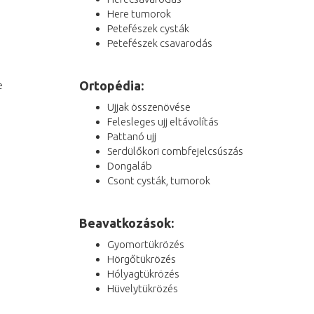
Here tumorok
Petefészek cysták
Petefészek csavarodás
Ortopédia:
e
Ujjak összenövése
Felesleges ujj eltávolítás
Pattanó ujj
Serdülőkori combfejelcsúszás
Dongaláb
Csont cysták, tumorok
Beavatkozások:
Gyomortükrözés
Hörgőtükrözés
Hólyagtükrözés
Hüvelytükrözés