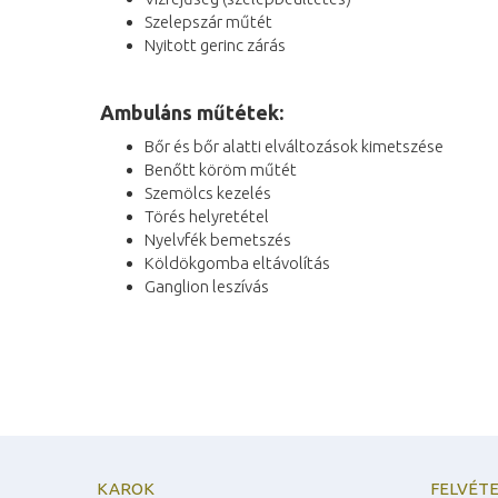
Szelepszár műtét
Nyitott gerinc zárás
Ambuláns műtétek:
Bőr és bőr alatti elváltozások kimetszése
Benőtt köröm műtét
Szemölcs kezelés
Törés helyretétel
Nyelvfék bemetszés
Köldökgomba eltávolítás
Ganglion leszívás
KAROK
FELVÉTE