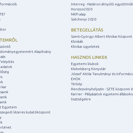
információk
Interreg - Határon átnyúló együttmű
Horizon2020
ZTE?
NKFI alap
k
Széchenyi 2020
átor
BETEGELLÁTÁS
Szent-Györgyi Albert Klinikai Központ
ETEMRŐL
Klinikák
szöntő
Klinikai ügyeletek
udományegyetemért Alapítvány
zás
HASZNOS LINKEK
felépítés
Egyetemi klubok
 adatok
Klebelsberg Könyvtár
lőség
József Attila Tanulmányi és Informác
és
EHÖK
ok
Térkép
 kar
Rendezvényhelyszín - SZTE központi é
saink
Karrier - Pályázatok egyetemi állásokr
aink
tisztségekre
aink
át Egyetem
a szegedi lézeres kutatóközpont
y
ok
rténet
um