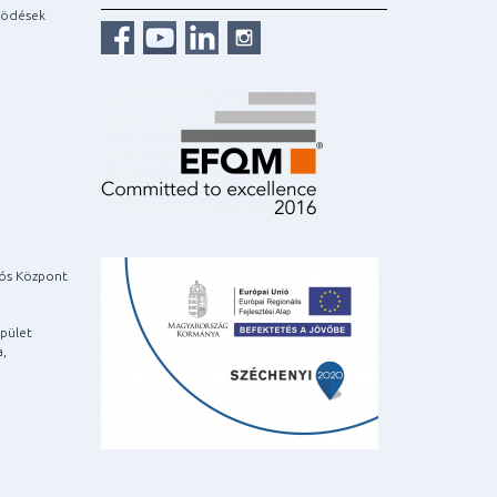
ködések
iós Központ
pület
a,