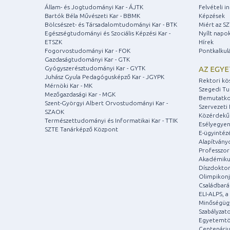
Állam- és Jogtudományi Kar - ÁJTK
Felvételi 
Bartók Béla Művészeti Kar - BBMK
Képzések
Bölcsészet- és Társadalomtudományi Kar - BTK
Miért az S
Egészségtudományi és Szociális Képzési Kar -
Nyílt napo
ETSZK
Hírek
Fogorvostudományi Kar - FOK
Pontkalkul
Gazdaságtudományi Kar - GTK
Gyógyszerésztudományi Kar - GYTK
AZ EGY
Juhász Gyula Pedagógusképző Kar - JGYPK
Rektori kö
Mérnöki Kar - MK
Szegedi T
Mezőgazdasági Kar - MGK
Bemutatko
Szent-Györgyi Albert Orvostudományi Kar -
Szervezeti 
SZAOK
Közérdekű
Természettudományi és Informatikai Kar - TTIK
Esélyegyen
SZTE Tanárképző Központ
E-ügyintéz
Alapítvány
Professzori
Akadémiku
Díszdoktor
Olimpikonj
Családbar
ELI-ALPS, 
Minőségüg
Szabályzat
Egyetemtö
Centenári