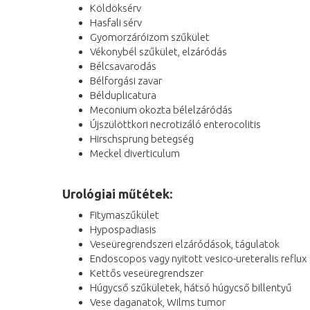
Köldöksérv
Hasfali sérv
Gyomorzáróizom szűkület
Vékonybél szűkület, elzáródás
Bélcsavarodás
Bélforgási zavar
Bélduplicatura
Meconium okozta bélelzáródás
Újszülöttkori necrotizáló enterocolitis
Hirschsprung betegség
Meckel diverticulum
Urológiai műtétek:
Fitymaszűkület
Hypospadiasis
Veseüregrendszeri elzáródások, tágulatok
Endoscopos vagy nyitott vesico-ureteralis reflux
Kettős veseüregrendszer
Húgycső szűkületek, hátsó húgycső billentyű
Vese daganatok, Wilms tumor