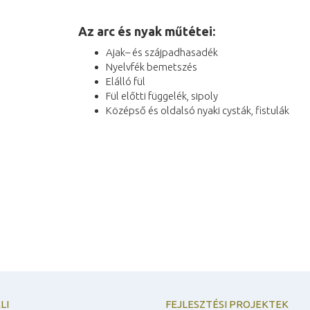
Az arc és nyak műtétei:
Ajak– és szájpadhasadék
Nyelvfék bemetszés
Elálló fül
Fül előtti függelék, sipoly
Középső és oldalsó nyaki cysták, fistulák
LI
FEJLESZTÉSI PROJEKTEK