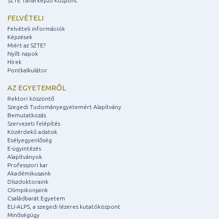
SZTE Tanárképző Központ
FELVÉTELI
Felvételi információk
Képzések
Miért az SZTE?
Nyílt napok
Hírek
Pontkalkulátor
AZ EGYETEMRŐL
Rektori köszöntő
Szegedi Tudományegyetemért Alapítvány
Bemutatkozás
Szervezeti felépítés
Közérdekű adatok
Esélyegyenlőség
E-ügyintézés
Alapítványok
Professzori kar
Akadémikusaink
Díszdoktoraink
Olimpikonjaink
Családbarát Egyetem
ELI-ALPS, a szegedi lézeres kutatóközpont
Minőségügy