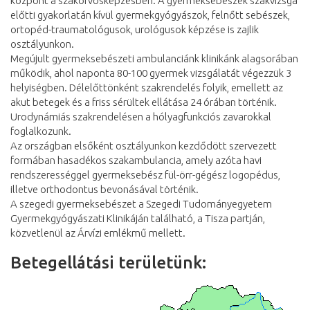
központ a szakorvosképzésben. A gyermeksebészek szakvizsga
előtti gyakorlatán kívül gyermekgyógyászok, felnőtt sebészek,
ortopéd-traumatológusok, urológusok képzése is zajlik
osztályunkon.
Megújult gyermeksebészeti ambulanciánk klinikánk alagsorában
működik, ahol naponta 80-100 gyermek vizsgálatát végezzük 3
helyiségben. Délelőttönként szakrendelés folyik, emellett az
akut betegek és a friss sérültek ellátása 24 órában történik.
Urodynámiás szakrendelésen a hólyagfunkciós zavarokkal
foglalkozunk.
Az országban elsőként osztályunkon kezdődött szervezett
formában hasadékos szakambulancia, amely azóta havi
rendszerességgel gyermeksebész fül-örr-gégész logopédus,
illetve orthodontus bevonásával történik.
A szegedi gyermeksebészet a Szegedi Tudományegyetem
Gyermekgyógyászati Klinikáján található, a Tisza partján,
közvetlenül az Árvízi emlékmű mellett.
Betegellátási területünk: