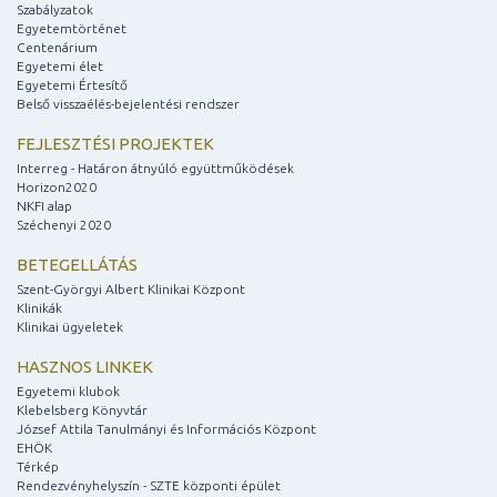
Szabályzatok
Egyetemtörténet
Centenárium
Egyetemi élet
Egyetemi Értesítő
Belső visszaélés-bejelentési rendszer
FEJLESZTÉSI PROJEKTEK
Interreg - Határon átnyúló együttműködések
Horizon2020
NKFI alap
Széchenyi 2020
BETEGELLÁTÁS
Szent-Györgyi Albert Klinikai Központ
Klinikák
Klinikai ügyeletek
HASZNOS LINKEK
Egyetemi klubok
Klebelsberg Könyvtár
József Attila Tanulmányi és Információs Központ
EHÖK
Térkép
Rendezvényhelyszín - SZTE központi épület