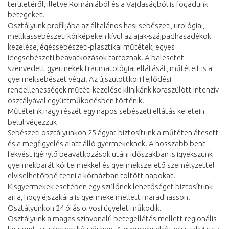
területéről, illetve Romániából és a Vajdaságból is fogadunk
betegeket.
Osztályunk profiljába az általános hasi sebészeti, urológiai,
mellkassebészeti kórképeken kívül az ajak-szájpadhasadékok
kezelése, égéssebészeti-plasztikai műtétek, egyes
idegsebészeti beavatkozások tartoznak. A balesetet
szenvedett gyermekek traumatológiai ellátását, műtéteit is a
gyermeksebészet végzi. Az újszülöttkori fejlődési
rendellenességek műtéti kezelése klinikánk koraszülött intenzív
osztályával együttműködésben történik.
Műtéteink nagy részét egy napos sebészeti ellátás keretein
belül végezzük
Sebészeti osztályunkon 25 ágyat biztosítunk a műtéten átesett
és a megfigyelés alatt álló gyermekeknek. A hosszabb bent
fekvést igénylő beavatkozások utáni időszakban is igyekszünk
gyermekbarát kórtermekkel és gyermekszerető személyzettel
elviselhetőbbé tenni a kórházban töltött napokat.
Kisgyermekek esetében egy szülőnek lehetőséget biztosítunk
arra, hogy éjszakára is gyermeke mellett maradhasson.
Osztályunkon 24 órás orvosi ügyelet működik.
Osztályunk a magas színvonalú betegellátás mellett regionális