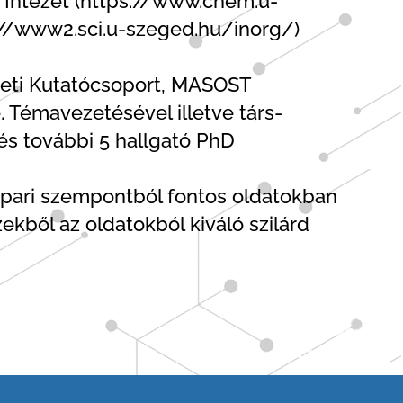
 Intézet (https://www.chem.u-
p://www2.sci.u-szeged.hu/inorg/)
zeti Kutatócsoport, MASOST
 Témavezetésével illetve társ-
és további 5 hallgató PhD
 ipari szempontból fontos oldatokban
kből az oldatokból kiváló szilárd