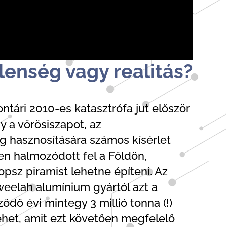
lenség vagy realitás?
tári 2010-es katasztrófa jut először
 a vörösiszapot, az
ig hasznosítására számos kísérlet
en halmozódott fel a Földön,
psz piramist lehetne építeni. Az
eelah alumínium gyártól azt a
ődő évi mintegy 3 millió tonna (!)
ehet, amit ezt követően megfelelő