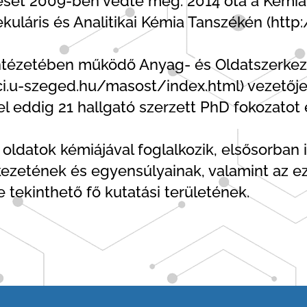
ését 2009-ben védte meg. 2014 óta a Kémia
kuláris és Analitikai Kémia Tanszékén (htt
Intézetében működő Anyag- és Oldatszerke
i.u-szeged.hu/masost/index.html) vezetője.
 eddig 21 hallgató szerzett PhD fokozatot 
oldatok kémiájával foglalkozik, elsősorban
zetének és egyensúlyainak, valamint az eze
tekinthető fő kutatási területének.