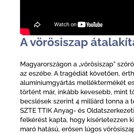
A vörösiszap átalakí
Magyarországon a „vörösiszap” szóról
az eszébe. A tragédiát követően, ér
alumíniumgyártás melléktermékét eset
történt már, inkább kevesebb, mint t
becslések szerint 4 milliárd tonna a
SZTE TTIK Anyag- és Oldatszerkezeti
felkérést kapta, hogy kísérletezzen k
maró hatású, erősen lúgos vörösisza