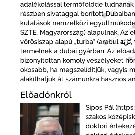
adalékolással termőfölddé tudnának 
részben sivataggal borított Dubaib
kutatások nemzetközi együttműködése
SZTE, Magyarország) alapulnak. Az 
vörösiszap alapú „turba” (arabul
تُرْبَة
,
termelnek a dubai gyárban. Az előadá
bizonyítottan komoly veszélyeket hor
okosabb, ha megszelídítjük, vagyis 
alakíthatjuk át számunkra hasznos any
Előadónkról
Sipos Pál (http
szakos középisk
doktori érteke