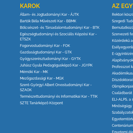
KAROK
AZ EG
Állam- és Jogtudományi Kar - ÁJTK
Rektori kösz
Bartók Béla Művészeti Kar - BBMK
Szegedi Tud
Bölcsészet- és Társadalomtudományi Kar - BTK
Bemutatkoz
Egészségtudományi és Szociális Képzési Kar -
Szervezeti fe
ETSZK
Közérdekű a
Fogorvostudományi Kar - FOK
Esélyegyenl
Gazdaságtudományi Kar - GTK
E-ügyintézé
Gyógyszerésztudományi Kar - GYTK
Alapítványo
Juhász Gyula Pedagógusképző Kar - JGYPK
Professzori k
Mérnöki Kar - MK
Akadémikus
Mezőgazdasági Kar - MGK
Díszdoktora
Szent-Györgyi Albert Orvostudományi Kar -
Olimpikonjai
SZAOK
Családbarát
Természettudományi és Informatikai Kar - TTIK
ELI-ALPS, a 
SZTE Tanárképző Központ
Minőségügy
Szabályzato
Egyetemtört
Centenáriu
Egyetemi él