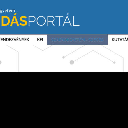
egyetem
DÁS
PORTÁL
RENDEZVÉNYEK
KFI
SZABADEGYETEM - SZEGED
KUTATÁ