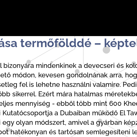
tása termőfölddé – képte
 bizonyára mindenkinek a devecseri és kolon
thető módon, kevesen gondolnának arra, hogy
leg fel is lehetne használni valamire. Ped
öbb sikerrel. Ezért mára hatalmas méretekb
 teljes mennyiség - ebből több mint 600 Kheo
 Kutatócsoportja a Dubaiban működő El Taw
i egy olyan módszert, amivel a gyárban képz
pot hatékonyan és tartósan semlegesíteni l