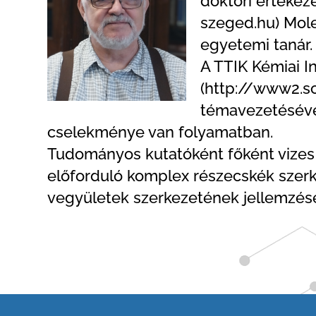
doktori értekez
szeged.hu) Mole
egyetemi tanár.
A TTIK Kémiai 
(http://www2.sc
témavezetésével
cselekménye van folyamatban.
Tudományos kutatóként főként vizes 
előforduló komplex részecskék szerke
vegyületek szerkezetének jellemzése 