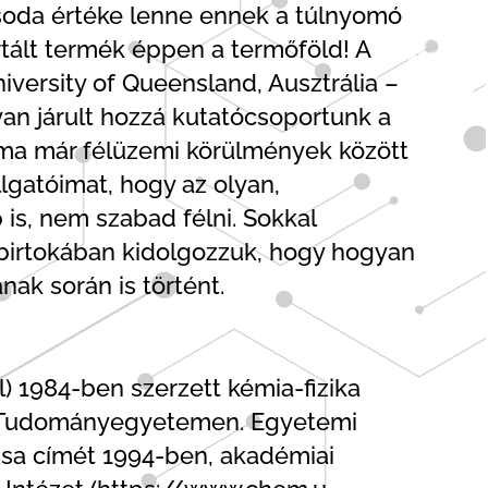
csoda értéke lenne ennek a túlnyomó
tált termék éppen a termőföld! A
ersity of Queensland, Ausztrália –
n járult hozzá kutatócsoportunk a
t ma már félüzemi körülmények között
lgatóimat, hogy az olyan,
is, nem szabad félni. Sokkal
 birtokában kidolgozzuk, hogy hogyan
nak során is történt.
) 1984-ben szerzett kémia-fizika
ila Tudományegyetemen. Egyetemi
usa címét 1994-ben, akadémiai