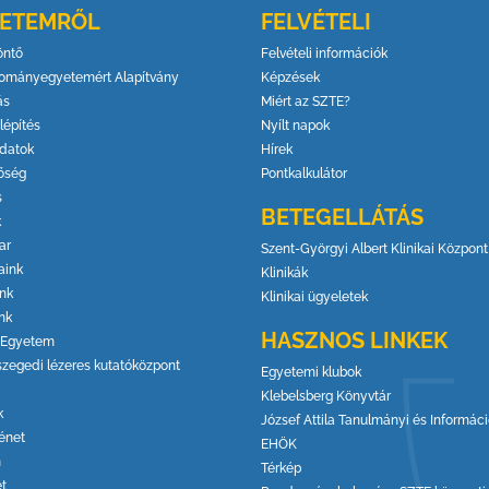
YETEMRŐL
FELVÉTELI
öntő
Felvételi információk
ományegyetemért Alapítvány
Képzések
ás
Miért az SZTE?
lépítés
Nyílt napok
datok
Hírek
őség
Pontkalkulátor
s
BETEGELLÁTÁS
k
ar
Szent-Györgyi Albert Klinikai Központ
aink
Klinikák
ink
Klinikai ügyeletek
nk
HASZNOS LINKEK
 Egyetem
szegedi lézeres kutatóközpont
Egyetemi klubok
Klebelsberg Könyvtár
k
József Attila Tanulmányi és Informác
énet
EHÖK
m
Térkép
et