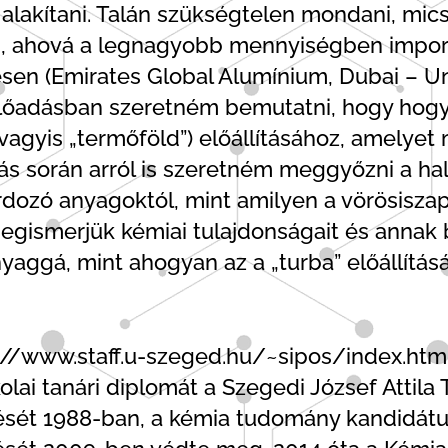
alakítani. Talán szükségtelen mondani, mi
an, ahová a legnagyobb mennyiségben impor
n (Emirates Global Alumínium, Dubai – Univ
előadásban szeretném bemutatni, hogy hogya
 vagyis „termőföld”) előállításához, amelye
s során arról is szeretném meggyőzni a hal
dozó anyagoktól, mint amilyen a vörösiszap 
megismerjük kémiai tulajdonságait és annak
aggá, mint ahogyan az a „turba” előállításá
s://www.staff.u-szeged.hu/~sipos/index.html
olai tanári diplomát a Szegedi József Att
zését 1988-ban, a kémia tudomány kandidát