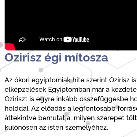
Ozirisz égi mítosza
Az ókori egyiptomiak hite szerint Ozirisz is
elképzelések Egyiptomban már a kezdetek
Oziriszt is egyre inkább összefüggésbe ho
holddal. Az előadás a legfontosabb forráso
áttekintve bemutatja, milyen szerepet töl
különösen az isten személyéhez.