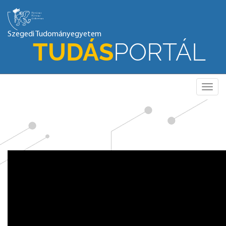
Szegedi Tudományegyetem
TUDÁS
PORTÁL
Toggle
naviga