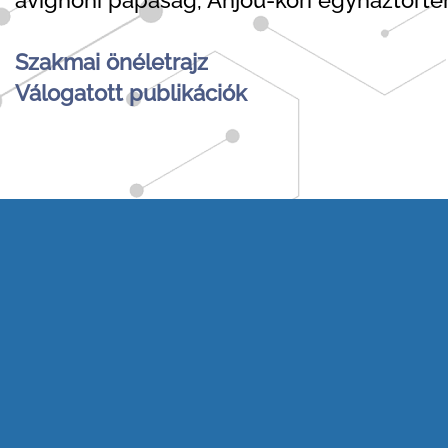
Szakmai önéletrajz
Válogatott publikációk