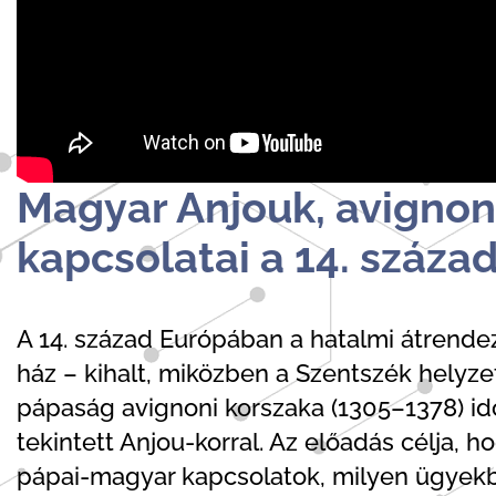
Magyar Anjouk, avignoni
kapcsolatai a 14. száza
A 14. század Európában a hatalmi átrendez
ház – kihalt, miközben a Szentszék helyze
pápaság avignoni korszaka (1305–1378) i
tekintett Anjou-korral. Az előadás célja, 
pápai-magyar kapcsolatok, milyen ügyekbe