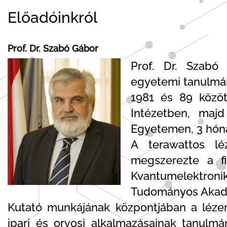
Előadóinkról
Prof. Dr. Szabó Gábor
Prof. Dr. Szabó 
egyetemi tanulmán
1981 és 89 közöt
Intézetben, maj
Egyetemen, 3 hón
A terawattos lé
megszerezte a f
Kvantumelektron
Tudományos Akadém
Kutató munkájának központjában a lézere
ipari és orvosi alkalmazásainak tanul