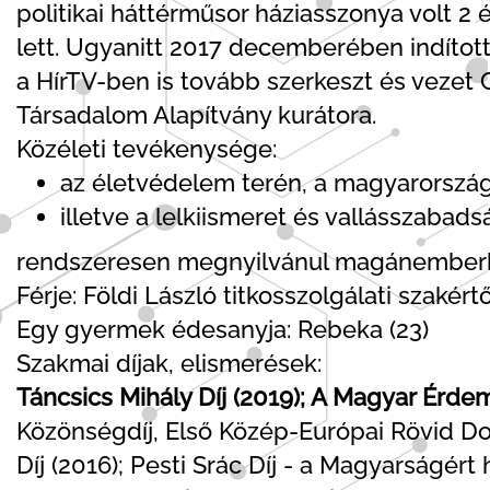
politikai háttérműsor háziasszonya volt 2 é
lett. Ugyanitt 2017 decemberében indított
a HírTV-ben is tovább szerkeszt és vezet
Társadalom Alapítvány kurátora.
Közéleti tevékenysége:
az életvédelem terén, a magyarorszá
illetve a lelkiismeret és vallásszabad
rendszeresen megnyilvánul magánemberké
Férje: Földi László titkosszolgálati szakért
Egy gyermek édesanyja: Rebeka (23)
Szakmai díjak, elismerések:
Táncsics Mihály Díj (2019); A Magyar Érde
Közönségdíj, Első Közép-Európai Rövid Do
Díj (2016); Pesti Srác Díj - a Magyarságé