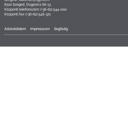
6720 Szeged, Dugonics tér 13.
Központi telefonszám: (+36-62) 544-000
Központi fax: (+36-62) 546-371
Adatvédelem
Impresszum
Segítség