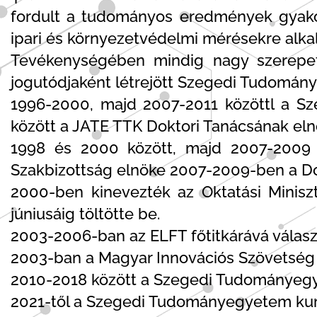
fordult a tudományos eredmények gyakorl
ipari és környezetvédelmi mérésekre alkal
Tevékenységében mindig nagy szerepet
jogutódjaként létrejött Szegedi Tudomány
1996-2000, majd 2007-2011 közöttl a Sz
között a JATE TTK Doktori Tanácsának elnö
1998 és 2000 között, majd 2007-2009 
Szakbizottság elnöke 2007-2009-ben a Dokt
2000-ben kinevezték az Oktatási Miniszt
júniusáig töltötte be.
2003-2006-ban az ELFT főtitkárává válasz
2003-ban a Magyar Innovációs Szövetség ale
2010-2018 között a Szegedi Tudományegye
2021-től a Szegedi Tudományegyetem kur