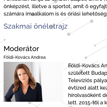
önképzést, illetve a sportot, amit ő egyfa
számára imaalkalom is és óriási lehetősé
Szakmai önéletrajz
Moderátor
Földi-Kovács Andrea
Földi-Kovács An
született Budap
Televíziós pálya
évtized alatt k
hírolvasóként d
lett. 2015-től a