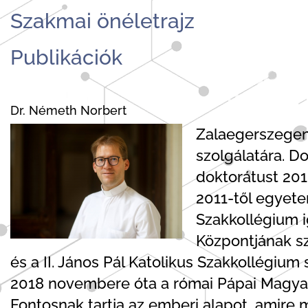
Szakmai önéletrajz
Publikációk
Dr. Németh Norbert
Zalaegerszegen
szolgálatára. 
doktorátust 201
2011-től egyete
Szakkollégium i
Központjának s
és a II. János Pál Katolikus Szakkollégium s
2018 novembere óta a római Pápai Magyar 
Fontosnak tartja az emberi alapot, amire m