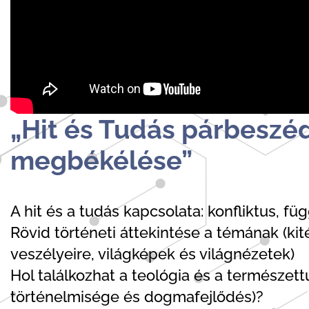
„Hit és Tudás párbeszé
megbékélése”
A hit és a tudás kapcsolata: konfliktus, f
Rövid történeti áttekintése a témának (kité
veszélyeire, világképek és világnézetek)
Hol találkozhat a teológia és a természe
történelmisége és dogmafejlődés)?