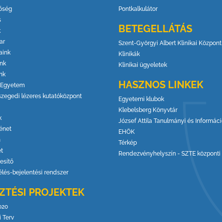
őség
Pontkalkulátor
s
BETEGELLÁTÁS
k
ar
Szent-Györgyi Albert Klinikai Központ
aink
Klinikák
ink
Klinikai ügyeletek
nk
HASZNOS LINKEK
 Egyetem
szegedi lézeres kutatóközpont
Egyetemi klubok
Klebelsberg Könyvtár
k
József Attila Tanulmányi és Informác
énet
EHÖK
m
Térkép
et
Rendezvényhelyszín - SZTE központi 
esítő
élés-bejelentési rendszer
ZTÉSI PROJEKTEK
020
 Terv