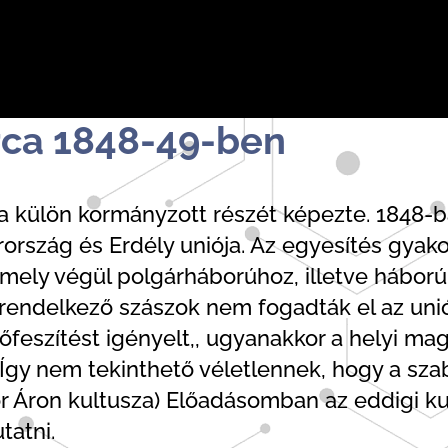
rca 1848-49-ben
 külön kormányzott részét képezte. 1848-b
szág és Erdély uniója. Az egyesítés gyako
ely végül polgárháborúhoz, illetve háború
l rendelkező szászok nem fogadták el az un
őfeszítést igényelt,, ugyanakkor a helyi mag
. Így nem tekinthető véletlennek, hogy a sz
or Áron kultusza) Előadásomban az eddigi k
tatni.