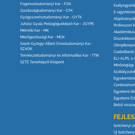
Fogorvostudományi Kar - FOK
Esélyegyenl
Gazdaságtudományi Kar - GTK
E-ügyintézé
Gyógyszerésztudományi Kar - GYTK
Alapítványo
Juhász Gyula Pedagógusképző Kar - JGYPK
Professzori k
Mérnöki Kar - MK
Akadémikus
Mezőgazdasági Kar - MGK
Díszdoktora
Szent-Györgyi Albert Orvostudományi Kar -
Olimpikonjai
SZAOK
Családbarát
Természettudományi és Informatikai Kar - TTIK
ELI-ALPS, a 
SZTE Tanárképző Központ
Minőségügy
Szabályzato
Egyetemtört
Centenáriu
Egyetemi él
Egyetemi Ért
Belső vissza
FEJLES
Széchenyi 2
Új Széchenyi