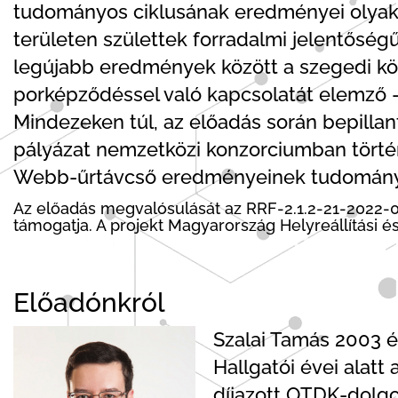
tudományos ciklusának eredményei olyakor
területen születtek forradalmi jelentőség
legújabb eredmények között a szegedi kö
porképződéssel való kapcsolatát elemző - 
Mindezeken túl, az előadás során bepillan
pályázat nemzetközi konzorciumban történ
Webb-űrtávcső eredményeinek tudomány
Az előadás megvalósulását az RRF-2.1.2-21-2022-00
támogatja. A projekt Magyarország Helyreállítási 
Előadónkról
Szalai Tamás 2003 é
Hallgatói évei alatt
díjazott OTDK-dolgo