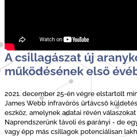
A csillagászat új aran
működésének első évé
2021. december 25-én végre elstartolt m
James Webb infravörös űrtávcső küldetése
eszköz, amelynek adatai révén válaszokat
Naprendszerünk távoli és parányi - de egy
vagy épp más csillagok potenciálisan lakh