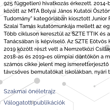
925 független) hivatkozás érkezett. 2014-
között az MTA Bolyai János Kutatói Ösztö
Tudomány” kategóriában kiosztott Junior P
Szalai Tamás kutatómunkája mellett az eg
Több cikluson keresztül az SZTE TTIK és a 
Tanácsában is képviselő. Az SZTE Eötvös 
2019 között részt vett a Nemzetközi Csilla
2018-as és 2019-es olimpiai döntőkön a ma
számos cikke jelent meg ismeretterjesztő 
távcsöves bemutatókat iskolákban, nyári 
Szakmai önéletrajz
Válogatott publikációk