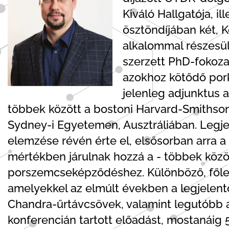
Kiváló Hallgatója, il
ösztöndíjában két, 
alkalommal részesült
szerzett PhD-fokoza
azokhoz kötődő pork
jelenleg adjunktus a
többek között a bostoni Harvard-Smithsoni
Sydney-i Egyetemen, Ausztráliában. Legj
elemzése révén érte el, elsősorban arra 
mértékben járulnak hozzá a - többek közö
porszemcseképződéshez. Különböző, főleg
amelyekkel az elmúlt években a legjelentő
Chandra-űrtávcsövek, valamint legutóbb 
konferencián tartott előadást, mostanáig 5