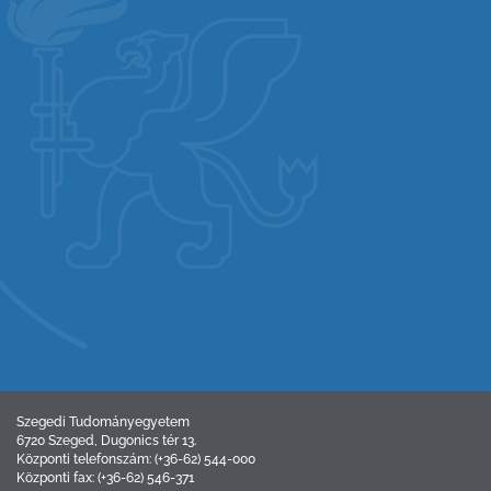
Szegedi Tudományegyetem
6720 Szeged, Dugonics tér 13.
Központi telefonszám: (+36-62) 544-000
Központi fax: (+36-62) 546-371