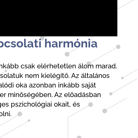
apcsolati harmónia
nkább csak elérhetetlen álom marad.
solatuk nem kielégítő. Az általános
lódi oka azonban inkább saját
ner minőségében. Az előadásban
s pszichológiai okait, és
lni.