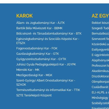
KAROK
AZ EG
Állam- és Jogtudományi Kar - ÁJTK
Rektori kösz
Bartók Béla Művészeti Kar - BBMK
Szegedi Tud
Bölcsészet- és Társadalomtudományi Kar - BTK
Bemutatkoz
Egészségtudományi és Szociális Képzési Kar -
Szervezeti fe
ETSZK
Közérdekű a
Fogorvostudományi Kar - FOK
Esélyegyenl
Gazdaságtudományi Kar - GTK
E-ügyintézé
Gyógyszerésztudományi Kar - GYTK
Alapítványo
Juhász Gyula Pedagógusképző Kar - JGYPK
Professzori k
Mérnöki Kar - MK
Akadémikus
Mezőgazdasági Kar - MGK
Díszdoktora
Szent-Györgyi Albert Orvostudományi Kar -
Olimpikonjai
SZAOK
Családbarát
Természettudományi és Informatikai Kar - TTIK
ELI-ALPS, a 
SZTE Tanárképző Központ
Minőségügy
Szabályzato
Egyetemtört