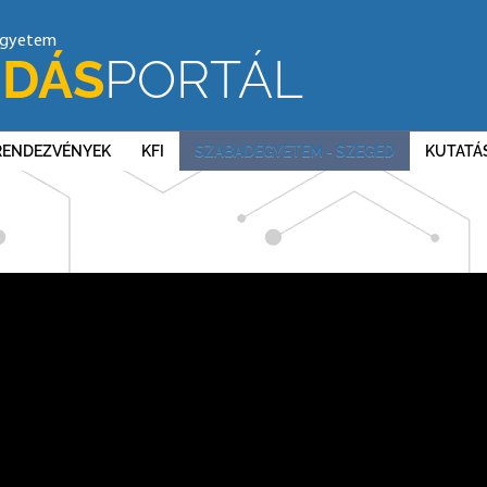
egyetem
DÁS
PORTÁL
RENDEZVÉNYEK
KFI
SZABADEGYETEM - SZEGED
KUTATÁ