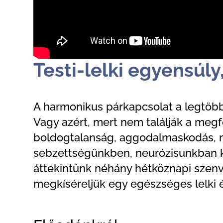
Testi-lelki egyensúl
A harmonikus párkapcsolat a legtöb
Vagy azért, mert nem találják a megf
boldogtalanság, aggodalmaskodás, ma
sebzettségünkben, neurózisunkban k
áttekintünk néhány hétköznapi szenve
megkíséreljük egy egészséges lelki é