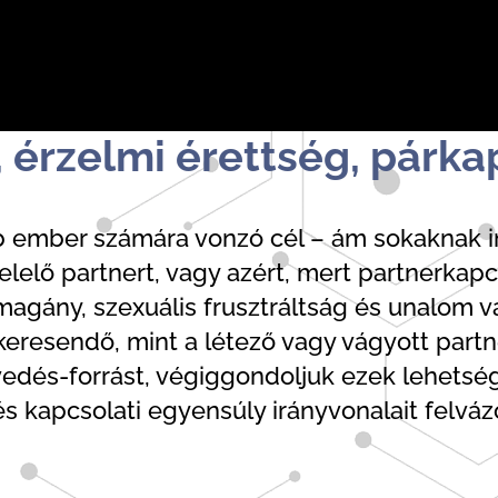
y, érzelmi érettség, párk
b ember számára vonzó cél – ám sokaknak i
elelő partnert, vagy azért, mert partnerkapc
gány, szexuális frusztráltság és unalom va
eresendő, mint a létező vagy vágyott part
dés-forrást, végiggondoljuk ezek lehetsége
s kapcsolati egyensúly irányvonalait felvázo