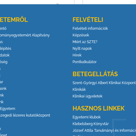
YETEMRŐL
FELVÉTELI
öntő
Felvételi információk
ományegyetemért Alapítvány
Képzések
ás
Miért az SZTE?
lépítés
Nyílt napok
datok
Hírek
őség
Pontkalkulátor
s
BETEGELLÁTÁS
k
ar
Szent-Györgyi Albert Klinikai Központ
aink
Klinikák
ink
Klinikai ügyeletek
nk
HASZNOS LINKEK
 Egyetem
szegedi lézeres kutatóközpont
Egyetemi klubok
Klebelsberg Könyvtár
k
József Attila Tanulmányi és Informác
énet