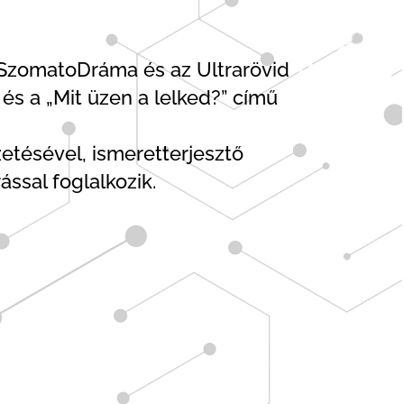
a SzomatoDráma és az Ultrarövid
és a „Mit üzen a lelked?” című
etésével, ismeretterjesztő
ással foglalkozik.