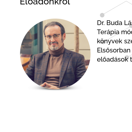
Előadónkról
Dr. Buda Lá
Terápia mód
könyvek sze
Elsősorban 
előadások t