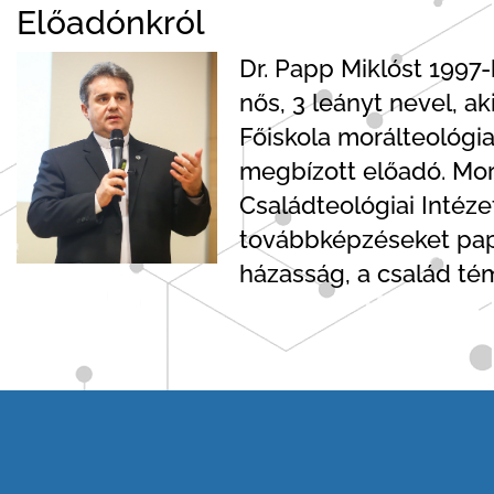
Előadónkról
Dr. Papp Miklóst 1997
nős, 3 leányt nevel, a
Főiskola morálteológi
megbízott előadó. Morá
Családteológiai Intéze
továbbképzéseket pap
házasság, a család tém