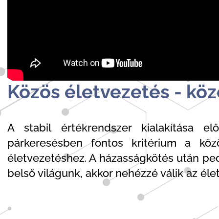
Közös életvezetés - kö
A stabil értékrendszer kialakítása e
párkeresésben fontos kritérium a köz
életvezetéshez. A házasságkötés után pedi
belső világunk, akkor nehézzé válik az éle