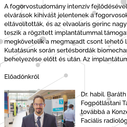
A fogorvostudomány intenzív fejlődésével 
elvárások kihívást jelentenek a fogorvos
eltávolították, és az elvaolaris gerinc n
teszik a rögzített implantátummal támoga
megkövetelik a megmaradt csont lehető le
Kutatásunk során sertésbordák biomechani
behelyezése előtt és után. Az implantát
Előadónkról
Dr. habil. Bará
Fogpótlástani T
továbbá a Konze
Faciális radioló