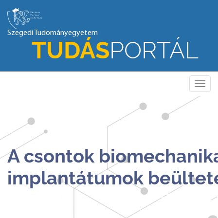
Szegedi Tudományegyetem
TUDÁS
PORTÁL
Toggle
naviga
A csontok biomechanika
implantátumok beültet