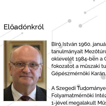
Előadónkról
Bíró István 1960. jan
tanulmányait Mezőtúro
oklevelét 1984-ben a 
fokozatot a műszaki t
Gépészmérnöki Karán.
A Szegedi Tudományeg
Folyamatmérnöki Inté
1-jével megalakult Mű