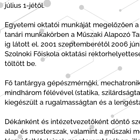
július 1-jétől.
Egyetemi oktatói munkáját megelőzően a S
tanári munkakörben a Műszaki Alapozó Tan
ig látott el. 2001 szeptemberétől 2006 júni
Szolnoki Főiskola oktatási rektorhelyettese
töltött be.
Fő tantárgya gépészmérnöki, mechatronik
mindhárom félévével (statika, szilárdság
kiegészült a rugalmasságtan és a lengést
Dékánként és intézetvezetőként döntő sz
alap és mesterszak, valamint a műszaki 