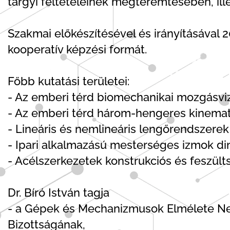
tárgyi feltételeinek megteremtésében, ill
Szakmai előkészítésével és irányításával 
kooperatív képzési formát.
Főbb kutatási területei:
- Az emberi térd biomechanikai mozgásvi
- Az emberi térd három-hengeres kinemati
- Lineáris és nemlineáris lengőrendszerek
- Ipari alkalmazású mesterséges izmok di
- Acélszerkezetek konstrukciós és feszül
Dr. Bíró István tagja
- a Gépek és Mechanizmusok Elmélete Nem
Bizottságának,