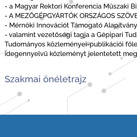
- a Magyar Rektori Konferencia Műszaki B
- A MEZŐGÉPGYÁRTÓK ORSZÁGOS SZÖVETS
- Mérnöki Innovációt Támogató Alapítván
- valamint vezetőségi tagja a Gépipari T
Tudományos közleményei-publikációi főle
idegennyelvű közleményt jelentetett meg
Szakmai önéletrajz