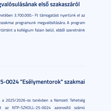
alósulásának első szakaszáról
etében 3.700.000.- Ft támogatást nyertünk el az
szakmai programunk megvalósítására. A program
történt a kollégium falain belül, ebből szeretnénk
5-0024 "Esélymentorok" szakmai
a a 2025/2026-os tanévben a Nemzeti Tehetség
ert az NTP-SZKOLL-25-0024 azonosító számú