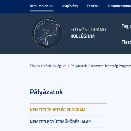
Bemutatkozunk
Alapítvány
Felvételi
Dokumentumo
Tagj
EÖTVÖS LORÁND
KOLLÉGIUM
Tisz
Eötvös Loránd Kollégium
Pályázatok
Nemzeti Tehetség Progra
Pályázatok
NEMZETI TEHETSÉG PROGRAM
NEMZETI EGYÜTTMŰKÖDÉSI ALAP