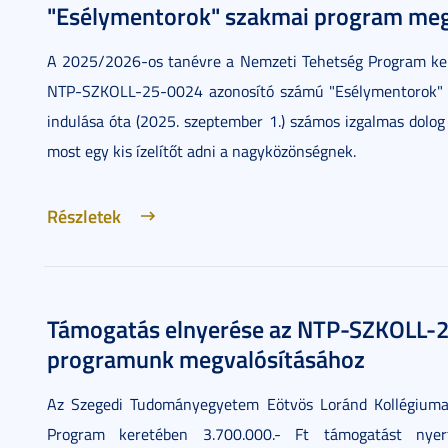
"Esélymentorok" szakmai program megv
A 2025/2026-os tanévre a Nemzeti Tehetség Program ker
NTP-SZKOLL-25-0024 azonosító számú "Esélymentorok" 
indulása óta (2025. szeptember 1.) számos izgalmas dolog 
most egy kis ízelítőt adni a nagyközönségnek.
Részletek
Támogatás elnyerése az NTP-SZKOLL-2
programunk megvalósításához
Az Szegedi Tudományegyetem Eötvös Loránd Kollégium
Program keretében 3.700.000.- Ft támogatást ny