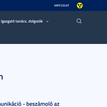
KAPCSOLAT
Igazgató tanács, dolgozók
m
munikáció - beszámoló az