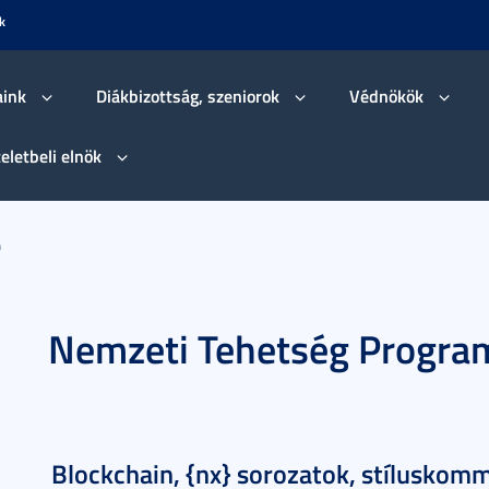
k
aink
Diákbizottság, szeniorok
Védnökök
teletbeli elnök
m
Nemzeti Tehetség Progra
Blockchain, {nx} sorozatok, stíluskom