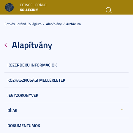
EÖTVÖS LORÁND
KOLLÉGIUM
Toggl
navig
Eötvös Loránd Kollégium
Alapítvány
Archívum
Alapítvány
KÖZÉRDEKŰ INFORMÁCIÓK
KÖZHASZNÚSÁGI MELLÉKLETEK
JEGYZŐKÖNYVEK
DÍJAK
DOKUMENTUMOK