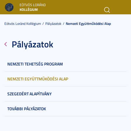
EÖTVÖS LORÁND
KOLLÉGIUM
Toggl
navig
Eötvös Loránd Kollégium
Pályázatok
Nemzeti Együttműködési Alap
Pályázatok
NEMZETI TEHETSÉG PROGRAM
NEMZETI EGYÜTTMŰKÖDÉSI ALAP
SZEGEDÉRT ALAPÍTVÁNY
TOVÁBBI PÁLYÁZATOK