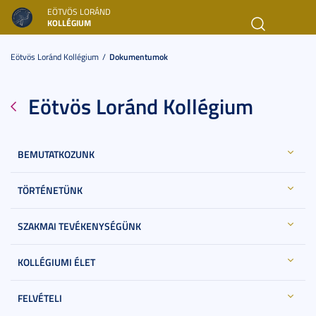
EÖTVÖS LORÁND
KOLLÉGIUM
Toggl
navig
Eötvös Loránd Kollégium
Dokumentumok
Eötvös Loránd Kollégium
BEMUTATKOZUNK
TÖRTÉNETÜNK
SZAKMAI TEVÉKENYSÉGÜNK
KOLLÉGIUMI ÉLET
FELVÉTELI