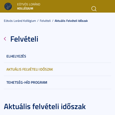
EÖTVÖS LORÁND
KOLLÉGIUM
Toggl
navig
Eötvös Loránd Kollégium
Felvételi
Aktuális Felvételi Időszak
Felvételi
ELHELYEZÉS
AKTUÁLIS FELVÉTELI IDŐSZAK
TEHETSÉG-HÍD PROGRAM
Aktuális felvételi időszak