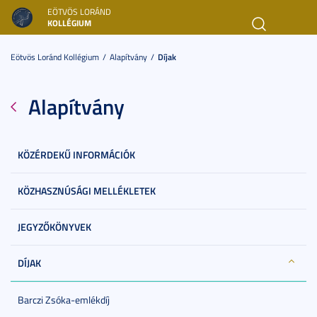
EÖTVÖS LORÁND
KOLLÉGIUM
Toggl
navig
Eötvös Loránd Kollégium
Alapítvány
Díjak
Alapítvány
KÖZÉRDEKŰ INFORMÁCIÓK
KÖZHASZNÚSÁGI MELLÉKLETEK
JEGYZŐKÖNYVEK
DÍJAK
Barczi Zsóka-emlékdíj