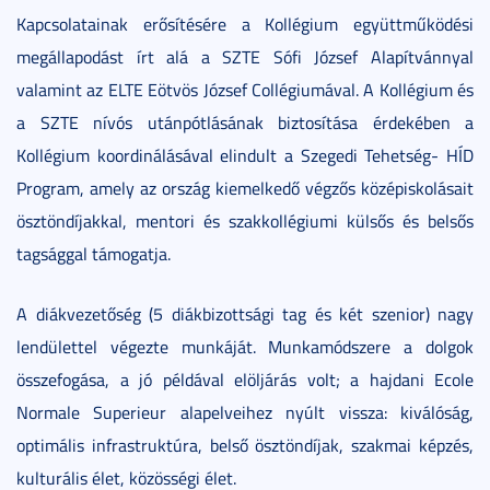
Kapcsolatainak erősítésére a Kollégium együttműködési
megállapodást írt alá a SZTE Sófi József Alapítvánnyal
valamint az ELTE Eötvös József Collégiumával. A Kollégium és
a SZTE nívós utánpótlásának biztosítása érdekében a
Kollégium koordinálásával elindult a Szegedi Tehetség- HÍD
Program, amely az ország kiemelkedő végzős középiskolásait
ösztöndíjakkal, mentori és szakkollégiumi külsős és belsős
tagsággal támogatja.
A diákvezetőség (5 diákbizottsági tag és két szenior) nagy
lendülettel végezte munkáját. Munkamódszere a dolgok
összefogása, a jó példával elöljárás volt; a hajdani Ecole
Normale Superieur alapelveihez nyúlt vissza: kiválóság,
optimális infrastruktúra, belső ösztöndíjak, szakmai képzés,
kulturális élet, közösségi élet.