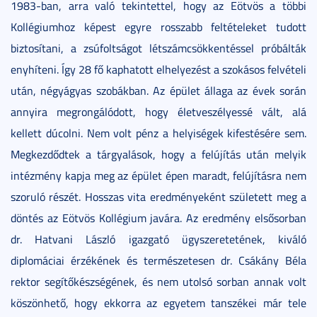
1983-ban, arra való tekintettel, hogy az Eötvös a többi
Kollégiumhoz képest egyre rosszabb feltételeket tudott
biztosítani, a zsúfoltságot létszámcsökkentéssel próbálták
enyhíteni. Így 28 fő kaphatott elhelyezést a szokásos felvételi
után, négyágyas szobákban. Az épület állaga az évek során
annyira megrongálódott, hogy életveszélyessé vált, alá
kellett dúcolni. Nem volt pénz a helyiségek kifestésére sem.
Megkezdődtek a tárgyalások, hogy a felújítás után melyik
intézmény kapja meg az épület épen maradt, felújításra nem
szoruló részét. Hosszas vita eredményeként született meg a
döntés az Eötvös Kollégium javára. Az eredmény elsősorban
dr. Hatvani László igazgató ügyszeretetének, kiváló
diplomáciai érzékének és természetesen dr. Csákány Béla
rektor segítőkészségének, és nem utolsó sorban annak volt
köszönhető, hogy ekkorra az egyetem tanszékei már tele