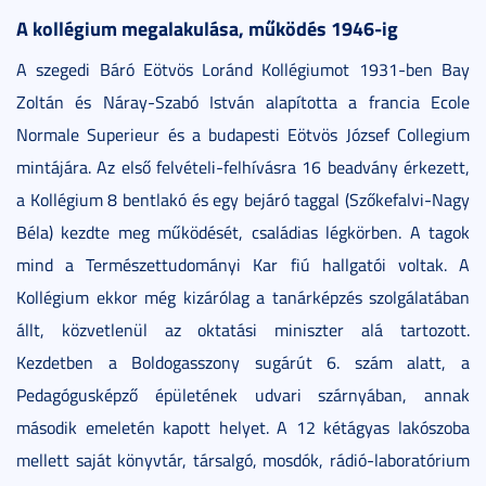
A kollégium megalakulása, működés 1946-ig
A szegedi Báró Eötvös Loránd Kollégiumot 1931-ben Bay
Zoltán és Náray-Szabó István alapította a francia Ecole
Normale Superieur és a budapesti Eötvös József Collegium
mintájára. Az első felvételi-felhívásra 16 beadvány érkezett,
a Kollégium 8 bentlakó és egy bejáró taggal (Szőkefalvi-Nagy
Béla) kezdte meg működését, családias légkörben. A tagok
mind a Természettudományi Kar fiú hallgatói voltak. A
Kollégium ekkor még kizárólag a tanárképzés szolgálatában
állt, közvetlenül az oktatási miniszter alá tartozott.
Kezdetben a Boldogasszony sugárút 6. szám alatt, a
Pedagógusképző épületének udvari szárnyában, annak
második emeletén kapott helyet. A 12 kétágyas lakószoba
mellett saját könyvtár, társalgó, mosdók, rádió-laboratórium