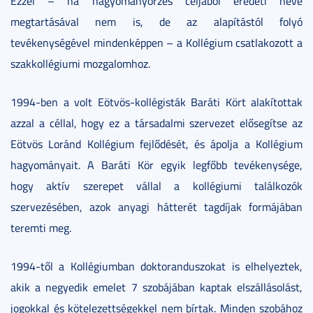
Ezzel – ha hagyományőrzés céljából eredeti neve
megtartásával nem is, de az alapítástól folyó
tevékenységével mindenképpen – a Kollégium csatlakozott a
szakkollégiumi mozgalomhoz.
1994-ben a volt Eötvös-kollégisták Baráti Kört alakítottak
azzal a céllal, hogy ez a társadalmi szervezet elősegítse az
Eötvös Loránd Kollégium fejlődését, és ápolja a Kollégium
hagyományait. A Baráti Kör egyik legfőbb tevékenysége,
hogy aktív szerepet vállal a kollégiumi találkozók
szervezésében, azok anyagi hátterét tagdíjak formájában
teremti meg.
1994-től a Kollégiumban doktoranduszokat is elhelyeztek,
akik a negyedik emelet 7 szobájában kaptak elszállásolást,
jogokkal és kötelezettségekkel nem bírtak. Minden szobához