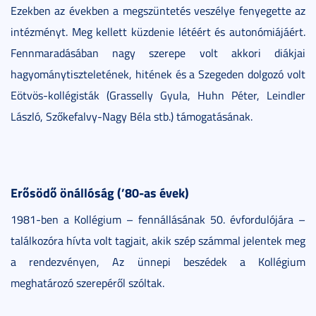
Ezekben az években a megszüntetés veszélye fenyegette az
intézményt. Meg kellett küzdenie létéért és autonómiájáért.
Fennmaradásában nagy szerepe volt akkori diákjai
hagyománytiszteletének, hitének és a Szegeden dolgozó volt
Eötvös-kollégisták (Grasselly Gyula, Huhn Péter, Leindler
László, Szőkefalvy-Nagy Béla stb.) támogatásának.
Erősödő önállóság (’80-as évek)
1981-ben a Kollégium – fennállásának 50. évfordulójára –
találkozóra hívta volt tagjait, akik szép számmal jelentek meg
a rendezvényen, Az ünnepi beszédek a Kollégium
meghatározó szerepéről szóltak.