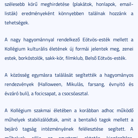
szélesebb körű meghirdetése (plakátok, honlapok, email-
listák) eredményeként könnyebben találnak hozzánk a
tehetségek.
A nagy hagyománnyal rendelkező Eötvös-esték mellett a
Kollégium kulturális életének új formái jelentek meg, zenei
estek, borkóstolók, sakk-kör, filmklub, Belső Eötvös-esték.
A közösség egymásra találását segítették a hagyományos
rendezvények (Halloween, Mikulás, farsang, évnyitó és
évzáró buli), a focicsapat, a csocsóasztal.
A Kollégium szakmai életében a korábban adhoc működő
műhelyek stabilizálódtak, amit a bentalkó tagok mellett a
bejáró tagság intézményének felélesztése segített. A