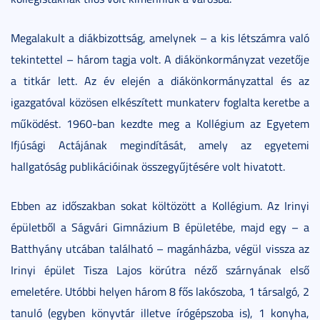
Megalakult a diákbizottság, amelynek – a kis létszámra való
tekintettel – három tagja volt. A diákönkormányzat vezetője
a titkár lett. Az év elején a diákönkormányzattal és az
igazgatóval közösen elkészített munkaterv foglalta keretbe a
működést. 1960-ban kezdte meg a Kollégium az Egyetem
Ifjúsági Actájának megindítását, amely az egyetemi
hallgatóság publikációinak összegyűjtésére volt hivatott.
Ebben az időszakban sokat költözött a Kollégium. Az Irinyi
épületből a Ságvári Gimnázium B épületébe, majd egy – a
Batthyány utcában található – magánházba, végül vissza az
Irinyi épület Tisza Lajos körútra néző szárnyának első
emeletére. Utóbbi helyen három 8 fős lakószoba, 1 társalgó, 2
tanuló (egyben könyvtár illetve írógépszoba is), 1 konyha,