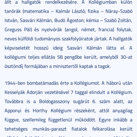
állt a hallgatók rendelkezésére. A Kollégiumban külön
tanórák (matematika – Kalmár László; fizika – Náray-Szabó
István, Sasvári Kálmán, Budó Ágoston; kémia – Szabó Zoltán,
Greguss Pál) és nyelvórák (angol, német, francia) folytak,
neves külföldi tudományos szakfolyóiratok jártak. A hallgatók
képviseletét hosszú ideig Sasvári Kálmán látta el. A
kollégiumi teljes ellátás 58 pengőbe került, amelyből 30-at
ösztöndíj formájában a minisztertől kaptak a tagok.
1944-ben bombatámadás érte a Kollégiumot. A háború után
Kesselyák Adorján vezetésével 7 taggal elindult a Kollégium.
Továbbra is a Boldogasszony sugárút 6. szám alatt, az
Apponyi és Horthy Kollégium részeként, attól anyagilag
függve, szellemileg függetlenül működött. Egyre inkább a
tehetséges munkás-paraszt fiatalok felkarolása került