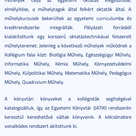
műhelyek célja az egyetemi oktatás kiegészítése,
elmélyítése, a műhelytagok által felkért oktatók által. A
műhelykurzusok bekerültek az egyetemi curriculumba és
kreditrendszerbe integrálták. Pályázati forrásból
kialakítottunk egy korszerű oktatástechnikával felszerelt
műhelyteremet. Jelenleg a következő műhelyek működnek a
Kollégium falai közt: Biológia Műhely, Egészségügyi Műhely,
Informatika Műhely, Kémia Műhely, Környezetvédelmi
Műhely, Külpolitikai Műhely, Matematika Műhely, Pedagógus
Műhely, Quadrivium Műhely.
A könyvtári könyveket a kollégisták segítségével
katalogizáltuk, így az Egyetemi Könyvtár (JATIK) rendszerén
keresztül kereshetővé váltak könyveink. A kölcsönzésre
vonalkódos rendszert akítottunk ki.