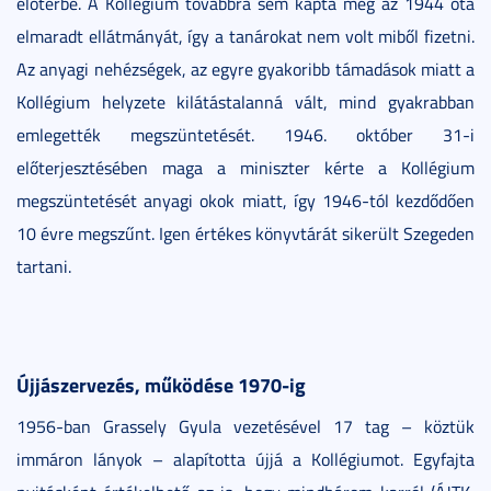
előtérbe. A Kollégium továbbra sem kapta meg az 1944 óta
elmaradt ellátmányát, így a tanárokat nem volt miből fizetni.
Az anyagi nehézségek, az egyre gyakoribb támadások miatt a
Kollégium helyzete kilátástalanná vált, mind gyakrabban
emlegették megszüntetését. 1946. október 31-i
előterjesztésében maga a miniszter kérte a Kollégium
megszüntetését anyagi okok miatt, így 1946-tól kezdődően
10 évre megszűnt. Igen értékes könyvtárát sikerült Szegeden
tartani.
Újjászervezés, működése 1970-ig
1956-ban Grassely Gyula vezetésével 17 tag – köztük
immáron lányok – alapította újjá a Kollégiumot. Egyfajta