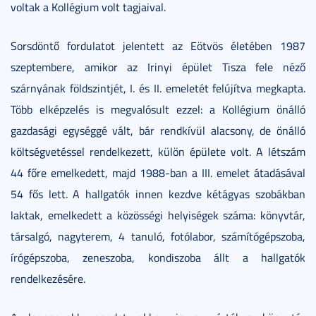
voltak a Kollégium volt tagjaival.
Sorsdöntő fordulatot jelentett az Eötvös életében 1987
szeptembere, amikor az Irinyi épület Tisza fele néző
szárnyának földszintjét, I. és II. emeletét felújítva megkapta.
Több elképzelés is megvalósult ezzel: a Kollégium önálló
gazdasági egységgé vált, bár rendkívül alacsony, de önálló
költségvetéssel rendelkezett, külön épülete volt. A létszám
44 főre emelkedett, majd 1988-ban a III. emelet átadásával
54 fős lett. A hallgatók innen kezdve kétágyas szobákban
laktak, emelkedett a közösségi helyiségek száma: könyvtár,
társalgó, nagyterem, 4 tanuló, fotólabor, számítógépszoba,
írógépszoba, zeneszoba, kondiszoba állt a hallgatók
rendelkezésére.