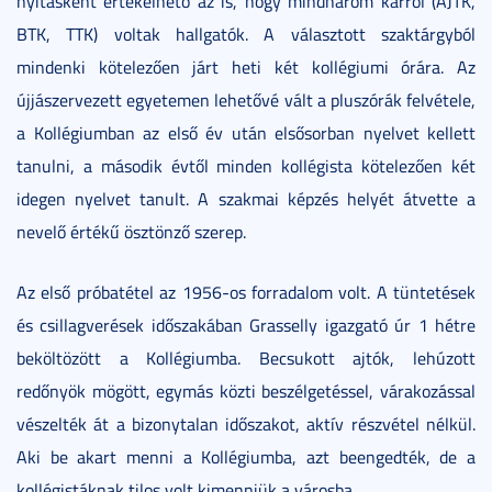
nyitásként értékelhető az is, hogy mindhárom karról (ÁJTK,
BTK, TTK) voltak hallgatók. A választott szaktárgyból
mindenki kötelezően járt heti két kollégiumi órára. Az
újjászervezett egyetemen lehetővé vált a pluszórák felvétele,
a Kollégiumban az első év után elsősorban nyelvet kellett
tanulni, a második évtől minden kollégista kötelezően két
idegen nyelvet tanult. A szakmai képzés helyét átvette a
nevelő értékű ösztönző szerep.
Az első próbatétel az 1956-os forradalom volt. A tüntetések
és csillagverések időszakában Grasselly igazgató úr 1 hétre
beköltözött a Kollégiumba. Becsukott ajtók, lehúzott
redőnyök mögött, egymás közti beszélgetéssel, várakozással
vészelték át a bizonytalan időszakot, aktív részvétel nélkül.
Aki be akart menni a Kollégiumba, azt beengedték, de a
kollégistáknak tilos volt kimenniük a városba.