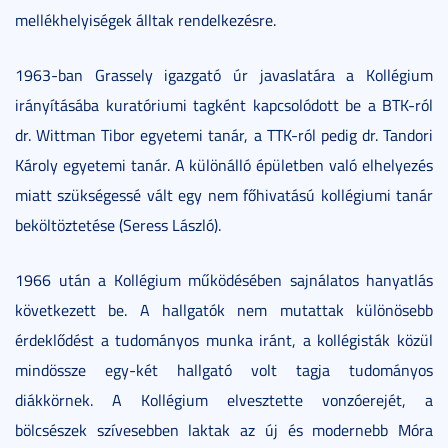
mellékhelyiségek álltak rendelkezésre.
1963-ban Grassely igazgató úr javaslatára a Kollégium
irányításába kuratóriumi tagként kapcsolódott be a BTK-ról
dr. Wittman Tibor egyetemi tanár, a TTK-ról pedig dr. Tandori
Károly egyetemi tanár. A különálló épületben való elhelyezés
miatt szükségessé vált egy nem főhivatású kollégiumi tanár
beköltöztetése (Seress László).
1966 után a Kollégium működésében sajnálatos hanyatlás
következett be. A hallgatók nem mutattak különösebb
érdeklődést a tudományos munka iránt, a kollégisták közül
mindössze egy-két hallgató volt tagja tudományos
diákkörnek. A Kollégium elvesztette vonzóerejét, a
bölcsészek szívesebben laktak az új és modernebb Móra