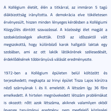
A Kollégium életét, élén a titkárral, az immáron 5 tagú
diákbizottság irányította. A demokrácia elve tökéletesen
érvényesült, hiszen minden lényeges kérdésben a Kollégiumi
Közgyűlés döntött szavazással. A közösségi élet magját a
szobaközösségek alkották. Ettől az időszaktól vált
megszokottá, hogy különböző karok hallgatói laktak egy
szobában, ami az ott lakók látókörének szélesedését,
érdeklődésének többirányúvá válását eredményezte.
1972-ben a Kollégium épületen belül költözött és
terjeszkedett; megkapta az Irinyi épület Tisza Lajos körútra
néző szárnyának I. és II. emeletét. A létszám így 36 főre
emelkedett. A hirtelen megnövekedett létszám problémákat
is okozott: nőtt azok létszáma, akiknek valamilyen okból
(gyenge tanulmányi eredmény, nem megfelelő közösségi