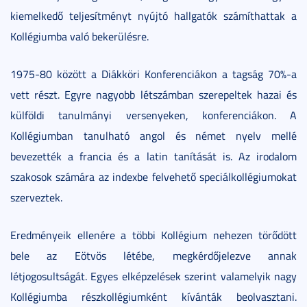
kiemelkedő teljesítményt nyújtó hallgatók számíthattak a
Kollégiumba való bekerülésre.
1975-80 között a Diákköri Konferenciákon a tagság 70%-a
vett részt. Egyre nagyobb létszámban szerepeltek hazai és
külföldi tanulmányi versenyeken, konferenciákon. A
Kollégiumban tanulható angol és német nyelv mellé
bevezették a francia és a latin tanítását is. Az irodalom
szakosok számára az indexbe felvehető speciálkollégiumokat
szerveztek.
Eredményeik ellenére a többi Kollégium nehezen törődött
bele az Eötvös létébe, megkérdőjelezve annak
létjogosultságát. Egyes elképzelések szerint valamelyik nagy
Kollégiumba részkollégiumként kívánták beolvasztani.