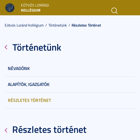
EÖTVÖS LORÁND
KOLLÉGIUM
Toggl
navig
Eötvös Loránd Kollégium
Történetünk
Részletes Történet
Történetünk
NÉVADÓNK
ALAPÍTÓK, IGAZGATÓK
RÉSZLETES TÖRTÉNET
Részletes történet