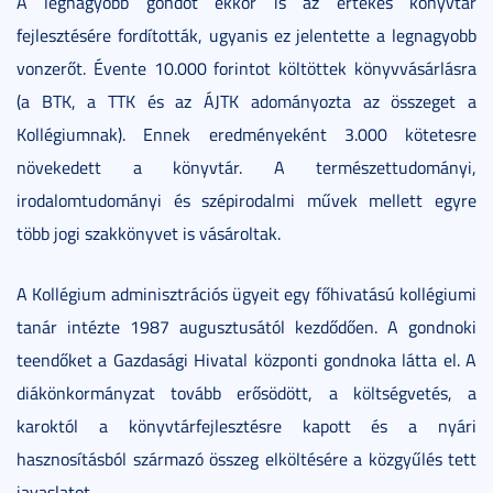
A legnagyobb gondot ekkor is az értékes könyvtár
fejlesztésére fordították, ugyanis ez jelentette a legnagyobb
vonzerőt. Évente 10.000 forintot költöttek könyvvásárlásra
(a BTK, a TTK és az ÁJTK adományozta az összeget a
Kollégiumnak). Ennek eredményeként 3.000 kötetesre
növekedett a könyvtár. A természettudományi,
irodalomtudományi és szépirodalmi művek mellett egyre
több jogi szakkönyvet is vásároltak.
A Kollégium adminisztrációs ügyeit egy főhivatású kollégiumi
tanár intézte 1987 augusztusától kezdődően. A gondnoki
teendőket a Gazdasági Hivatal központi gondnoka látta el. A
diákönkormányzat tovább erősödött, a költségvetés, a
karoktól a könyvtárfejlesztésre kapott és a nyári
hasznosításból származó összeg elköltésére a közgyűlés tett
javaslatot.