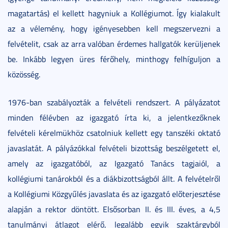
magatartás) el kellett hagyniuk a Kollégiumot. Így kialakult
az a vélemény, hogy igényesebben kell megszervezni a
felvételit, csak az arra valóban érdemes hallgatók kerüljenek
be. Inkább legyen üres férőhely, minthogy felhíguljon a
közösség.
1976-ban szabályozták a felvételi rendszert. A pályázatot
minden félévben az igazgató írta ki, a jelentkezőknek
felvételi kérelmükhöz csatolniuk kellett egy tanszéki oktató
javaslatát. A pályázókkal felvételi bizottság beszélgetett el,
amely az igazgatóból, az Igazgató Tanács tagjaiól, a
kollégiumi tanárokból és a diákbizottságból állt. A felvételről
a Kollégiumi Közgyűlés javaslata és az igazgató előterjesztése
alapján a rektor döntött. Elsősorban II. és III. éves, a 4,5
tanulmányi átlagot elérő, legalább egyik szaktárgyból