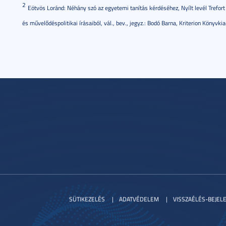
2
Eötvös Loránd: Néhány szó az egyetemi tanítás kérdéséhez, Nyílt levél Trefor
és művelődéspolitikai írásaiból, vál., bev., jegyz.: Bodó Barna, Kriterion Könyvki
SÜTIKEZELÉS
ADATVÉDELEM
VISSZAÉLÉS-BEJEL