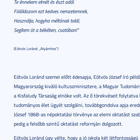
Te énnekem elmét és észt adál.
Föláldozom ezt kedves nemzetemnek,
Használja, hogyha méltónak talál,
Segítem öt a békében, csatában!”
(Eötvös Loránd: „Atyámhoz”)
Eötvös Loránd szemei előtt édesapja, Eötvös József író példá
Magyarország kiváló kultuszminisztere, a Magyar Tudomá
a Kisfaludy Társaság elnöke volt. Az ő törekvéseit folytatva
tudományos élet ügyét szolgálni, továbbgondolva apja ered
József 1868-as népoktatási törvénye az elemi oktatást szab
pedig a felsőbb szintű oktatást reformján dolgozott.
Eötvös Loránd úgy vélte, hogy a jó iskola két létfontosságú 