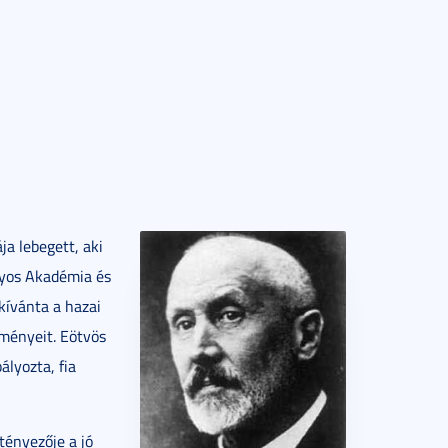
ja lebegett, aki
nyos Akadémia és
 kívánta a hazai
ményeit. Eötvös
ályozta, fia
tényezője a jó