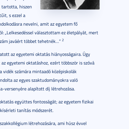
 tartotta, hiszen
it, s ezzel a
ondolkodásra nevelni, amit az egyetem fő
ól: „Lelkesedéssel választottam ez életpályát, mert
2
azám javáért többet tehetnék…”
tatott az egyetemi oktatás hiányosságaira. Úgy
 az egyetemi oktatáshoz, ezért többször is szóvá
 a vidék számára mintaadó középiskolák
gondolta az egyes szaktudományokra való
-versenyére alapított díj létrehozása.
oktatás együttes fontosságát; az egyetem fizikai
kísérleti tanítás módszerét.
szakkollégium létrehozására, ami húsz évvel