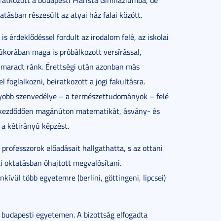
ratkozott a budapesti Piarista Gimnáziumba, de
atásban részesült az atyai ház falai között.
s érdeklődéssel fordult az irodalom felé, az iskolai
júkorában maga is próbálkozott versírással,
maradt ránk. Érettségi után azonban más
 foglalkozni, beiratkozott a jogi fakultásra.
yobb szenvedélye – a természettudományok – felé
l kezdődően magánúton matematikát, ásvány- és
 a kétirányú képzést.
professzorok előadásait hallgathatta, s az ottani
i oktatásban óhajtott megvalósítani.
ívül több egyetemre (berlini, göttingeni, lipcsei)
budapesti egyetemen. A bizottság elfogadta