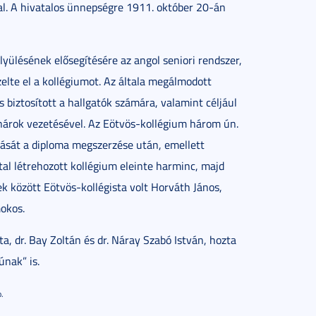
l. A hivatalos ünnepségre 1911. október 20-án
yülésének elősegítésére az angol seniori rendszer,
elte el a kollégiumot. Az általa megálmodott
 biztosított a hallgatók számára, valamint céljául
anárok vezetésével. Az Eötvös-kollégium három ún.
ását a diploma megszerzése után, emellett
tal létrehozott kollégium eleinte harminc, majd
ek között Eötvös-kollégista volt Horváth János,
okos.
a, dr. Bay Zoltán és dr. Náray Szabó István, hozta
únak” is.
.