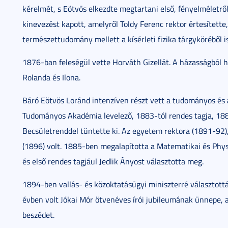
kérelmét, s Eötvös elkezdte megtartani első, fényelméletrő
kinevezést kapott, amelyről Toldy Ferenc rektor értesítette, 
természettudomány mellett a kísérleti fizika tárgyköréből i
1876-ban feleségül vette Horváth Gizellát. A házasságból há
Rolanda és Ilona.
Báró Eötvös Loránd intenzíven részt vett a tudományos és a
Tudományos Akadémia levelező, 1883-tól rendes tagja, 188
Becsületrenddel tüntette ki. Az egyetem rektora (1891-92),
(1896) volt. 1885-ben megalapította a Matematikai és Physi
és első rendes tagjául Jedlik Ányost választotta meg.
1894-ben vallás- és közoktatásügyi miniszterré választották
évben volt Jókai Mór ötvenéves írói jubileumának ünnepe, 
beszédet.