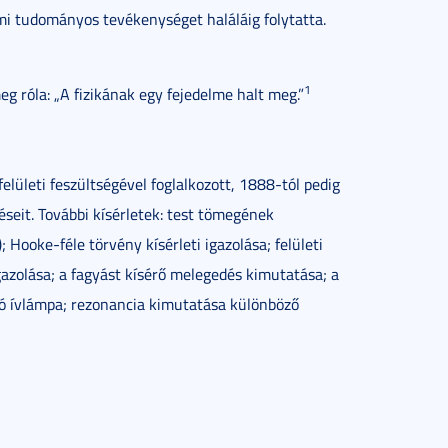
i tudományos tevékenységet haláláig folytatta.
1
eg róla: „A fizikának egy fejedelme halt meg.”
elületi feszültségével foglalkozott, 1888-tól pedig
seit. További kísérletek: test tömegének
Hooke-féle törvény kísérleti igazolása; felületi
gazolása; a fagyást kísérő melegedés kimutatása; a
ó ívlámpa; rezonancia kimutatása különböző