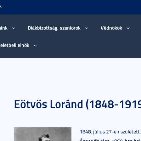
k
aink
Diákbizottság, szeniorok
Védnökök
teletbeli elnök
Eötvös Loránd (1848-191
1848. július 27-én született