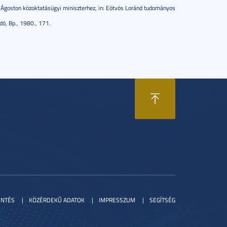
t Ágoston közoktatásügyi miniszterhez, in: Eötvös Loránd tudományos
adó, Bp., 1980., 171.
ENTÉS
KÖZÉRDEKŰ ADATOK
IMPRESSZUM
SEGÍTSÉG