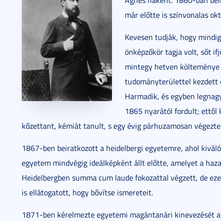
Ágnes fiaként. 1860-ban bei
már előtte is színvonalas okt
Kevesen tudják, hogy mindig i
önképzőkör tagja volt, sőt if
mintegy hetven költeménye 
tudományterülettel kezdett el
Harmadik, és egyben legnag
1865 nyarától fordult; ettő
kőzettant, kémiát tanult, s egy évig párhuzamosan végezte
1867-ben beiratkozott a heidelbergi egyetemre, ahol kiváló 
egyetem mindvégig ideálképként állt előtte, amelyet a haza
Heidelbergben summa cum laude fokozattal végzett, de ezenk
is ellátogatott, hogy bővítse ismereteit.
1871-ben kérelmezte egyetemi magántanári kinevezését a 