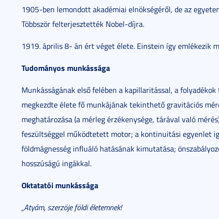
1905-ben lemondott akadémiai elnökségéről, de az egyetem
Többször felterjesztették Nobel-díjra.
1919. április 8- án ért véget élete. Einstein így emlékezik m
Tudományos munkássága
Munkásságának első felében a kapillaritással, a folyadékok f
megkezdte élete fő munkájának tekinthető gravitációs méré
meghatározása (a mérleg érzékenysége, tárával való mérés); 
feszültséggel működtetett motor; a kontinuitási egyenlet i
földmágnesség influáló hatásának kimutatása; önszabályoz
hosszúságú ingákkal.
Oktatatói munkássága
„Atyám, szerzöje földi életemnek!