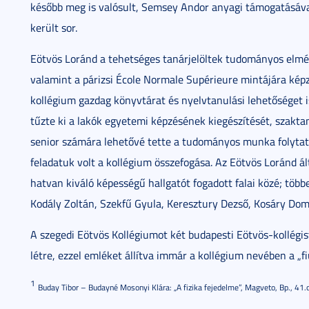
később meg is valósult, Semsey Andor anyagi támogatásáva
került sor.
Eötvös Loránd a tehetséges tanárjelöltek tudományos elmél
valamint a párizsi École Normale Supérieure mintájára képz
kollégium gazdag könyvtárat és nyelvtanulási lehetőséget is
tűzte ki a lakók egyetemi képzésének kiegészítését, szakt
senior számára lehetővé tette a tudományos munka folytat
feladatuk volt a kollégium összefogása. Az Eötvös Loránd ál
hatvan kiváló képességű hallgatót fogadott falai közé; több
Kodály Zoltán, Szekfű Gyula, Keresztury Dezső, Kosáry Dom
A szegedi Eötvös Kollégiumot két budapesti Eötvös-kollégist
létre, ezzel emléket állítva immár a kollégium nevében a „fi
1
Buday Tibor – Budayné Mosonyi Klára: „A fizika fejedelme”, Magveto, Bp., 41.o