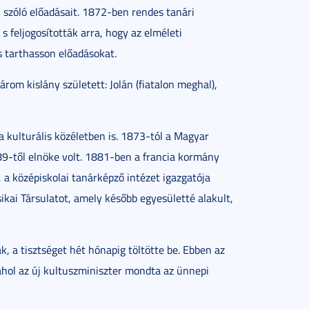
l szóló előadásait. 1872-ben rendes tanári
s feljogosították arra, hogy az elméleti
s tarthasson előadásokat.
rom kislány született: Jolán (fiatalon meghal),
 kulturális közéletben is. 1873-tól a Magyar
9-től elnöke volt. 1881-ben a francia kormány
 a középiskolai tanárképző intézet igazgatója
kai Társulatot, amely később egyesületté alakult,
, a tisztséget hét hónapig töltötte be. Ebben az
ahol az új kultuszminiszter mondta az ünnepi