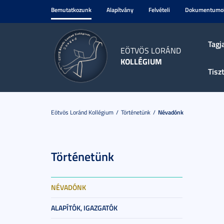
Bemutatkozunk
Alapítvány
Felvételi
Dokumentumo
Tagj
EÖTVÖS LORÁND
KOLLÉGIUM
Tisz
Eötvös Loránd Kollégium
Történetünk
Névadónk
Történetünk
NÉVADÓNK
ALAPÍTÓK, IGAZGATÓK