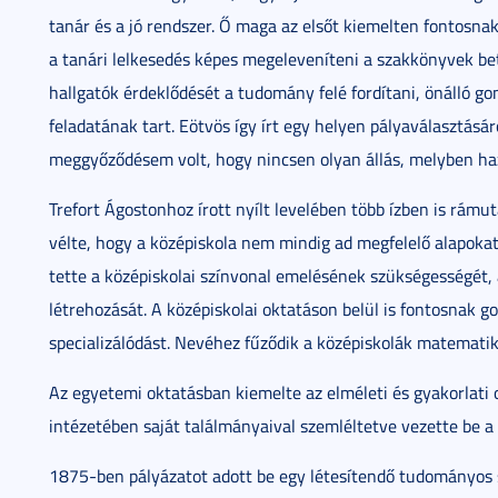
tanár és a jó rendszer. Ő maga az elsőt kiemelten fontosnak
a tanári lelkesedés képes megeleveníteni a szakkönyvek betű
hallgatók érdeklődését a tudomány felé fordítani, önálló g
feladatának tart. Eötvös így írt egy helyen pályaválasztásár
meggyőződésem volt, hogy nincsen olyan állás, melyben h
Trefort Ágostonhoz írott nyílt levelében több ízben is rámu
vélte, hogy a középiskola nem mindig ad megfelelő alapokat
tette a középiskolai színvonal emelésének szükségességét,
létrehozását. A középiskolai oktatáson belül is fontosnak 
specializálódást. Nevéhez fűződik a középiskolák matematika
Az egyetemi oktatásban kiemelte az elméleti és gyakorlati 
intézetében saját találmányaival szemléltetve vezette be a 
1875-ben pályázatot adott be egy létesítendő tudományos 