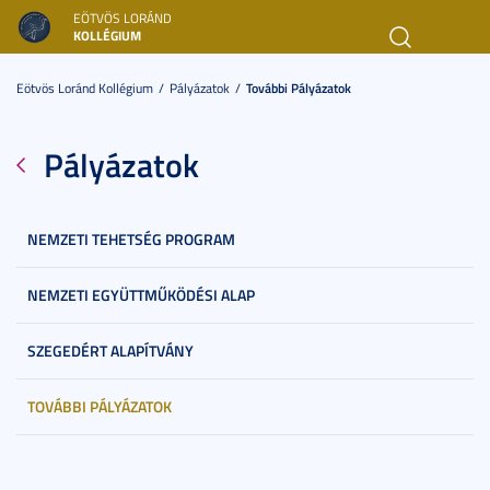
EÖTVÖS LORÁND
KOLLÉGIUM
Toggl
navig
Eötvös Loránd Kollégium
Pályázatok
További Pályázatok
Pályázatok
NEMZETI TEHETSÉG PROGRAM
NEMZETI EGYÜTTMŰKÖDÉSI ALAP
SZEGEDÉRT ALAPÍTVÁNY
TOVÁBBI PÁLYÁZATOK