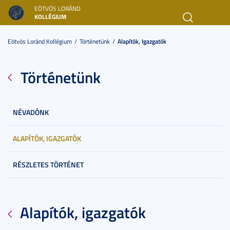
EÖTVÖS LORÁND
KOLLÉGIUM
Toggl
navig
Eötvös Loránd Kollégium
Történetünk
Alapítók, Igazgatók
Történetünk
NÉVADÓNK
ALAPÍTÓK, IGAZGATÓK
RÉSZLETES TÖRTÉNET
Alapítók, igazgatók