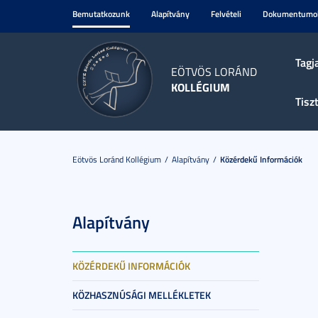
Bemutatkozunk
Alapítvány
Felvételi
Dokumentumo
Tagj
EÖTVÖS LORÁND
KOLLÉGIUM
Tisz
Eötvös Loránd Kollégium
Alapítvány
Közérdekű Információk
Alapítvány
KÖZÉRDEKŰ INFORMÁCIÓK
KÖZHASZNÚSÁGI MELLÉKLETEK