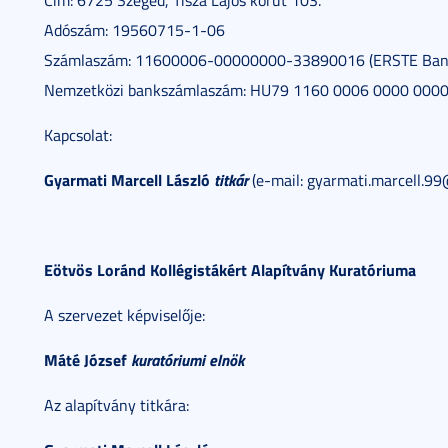
Cím: 6725 Szeged, Tisza Lajos körút 103.
Adószám: 19560715-1-06
Számlaszám: 11600006-00000000-33890016 (ERSTE Ban
Nemzetközi bankszámlaszám: HU79 1160 0006 0000 000
Kapcsolat:
Gyarmati Marcell László
titkár
(e-mail: gyarmati.marcell.9
Eötvös Loránd Kollégistákért Alapítvány Kuratóriuma
A szervezet képviselője:
Máté József
kuratóriumi elnök
Az alapítvány titkára: