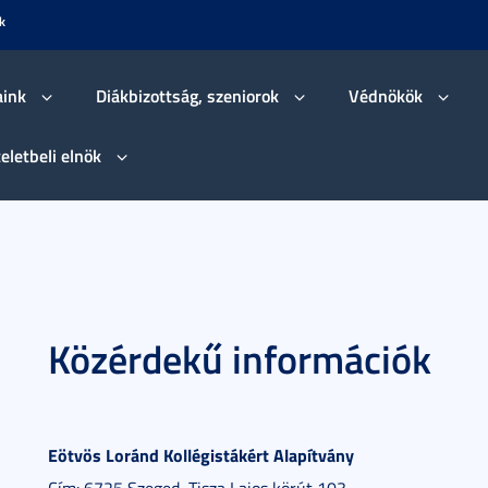
k
aink
Diákbizottság, szeniorok
Védnökök
teletbeli elnök
Közérdekű információk
Eötvös Loránd Kollégistákért Alapítvány