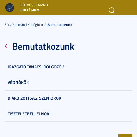
EÖTVÖS LORÁND
KOLLÉGIUM
Toggl
navig
Eötvös Loránd Kollégium
Bemutatkozunk
Bemutatkozunk
IGAZGATÓ TANÁCS, DOLGOZÓK
VÉDNÖKÖK
DIÁKBIZOTTSÁG, SZENIOROK
TISZTELETBELI ELNÖK