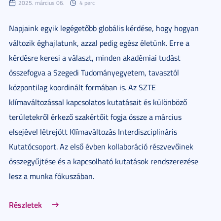
2025. március 06.
4 perc
Napjaink egyik legégetőbb globális kérdése, hogy hogyan
változik éghajlatunk, azzal pedig egész életünk. Erre a
kérdésre keresi a választ, minden akadémiai tudást
összefogva a Szegedi Tudományegyetem, tavasztól
központilag koordinált formában is. Az SZTE
klímaváltozással kapcsolatos kutatásait és különböző
területekről érkező szakértőit fogja össze a március
elsejével létrejött Klímaváltozás Interdiszciplináris
Kutatócsoport. Az első évben kollaboráció részvevőinek
összegyűjtése és a kapcsolható kutatások rendszerezése
lesz a munka fókuszában.
Részletek