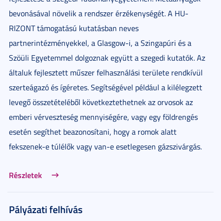
bevonásával növelik a rendszer érzékenységét. A HU-
RIZONT támogatású kutatásban neves
partnerintézményekkel, a Glasgow-i, a Szingapúri és a
Szöüli Egyetemmel dolgoznak együtt a szegedi kutatók. Az
általuk fejlesztett műszer felhasználási területe rendkívül
szerteágazó és ígéretes. Segítségével például a kilélegzett
levegő összetételéből következtethetnek az orvosok az
emberi vérveszteség mennyiségére, vagy egy földrengés
esetén segíthet beazonosítani, hogy a romok alatt
fekszenek-e túlélők vagy van-e esetlegesen gázszivárgás.
Részletek
Pályázati felhívás