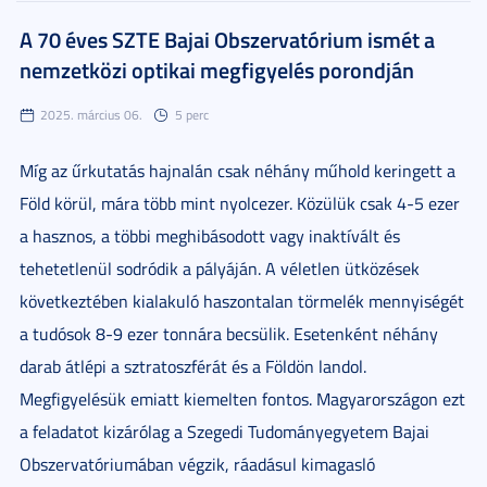
A 70 éves SZTE Bajai Obszervatórium ismét a
nemzetközi optikai megfigyelés porondján
2025. március 06.
5 perc
Míg az űrkutatás hajnalán csak néhány műhold keringett a
Föld körül, mára több mint nyolcezer. Közülük csak 4-5 ezer
a hasznos, a többi meghibásodott vagy inaktívált és
tehetetlenül sodródik a pályáján. A véletlen ütközések
következtében kialakuló haszontalan törmelék mennyiségét
a tudósok 8-9 ezer tonnára becsülik. Esetenként néhány
darab átlépi a sztratoszférát és a Földön landol.
Megfigyelésük emiatt kiemelten fontos. Magyarországon ezt
a feladatot kizárólag a Szegedi Tudományegyetem Bajai
Obszervatóriumában végzik, ráadásul kimagasló