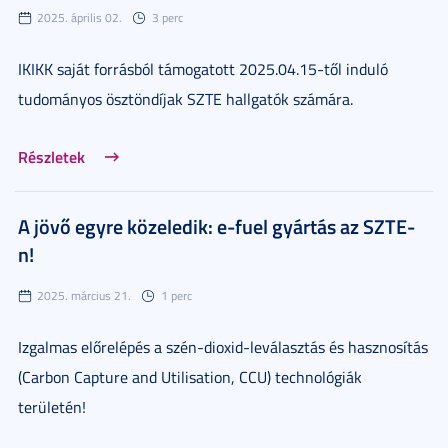
2025. április 02.
3 perc
IKIKK saját forrásból támogatott 2025.04.15-től induló
tudományos ösztöndíjak SZTE hallgatók számára.
Részletek
A jövő egyre közeledik: e-fuel gyártás az SZTE-
n!
2025. március 21.
1 perc
Izgalmas előrelépés a szén-dioxid-leválasztás és hasznosítás
(Carbon Capture and Utilisation, CCU) technológiák
területén!