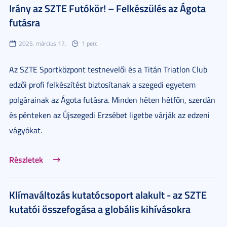
Irány az SZTE Futókör! – Felkészülés az Ágota
futásra
2025. március 17.
1 perc
Az SZTE Sportközpont testnevelői és a Titán Triatlon Club
edzői profi felkészítést biztosítanak a szegedi egyetem
polgárainak az Ágota futásra. Minden héten hétfőn, szerdán
és pénteken az Újszegedi Erzsébet ligetbe várják az edzeni
vágyókat.
Részletek
Klímaváltozás kutatócsoport alakult - az SZTE
kutatói összefogása a globális kihívásokra