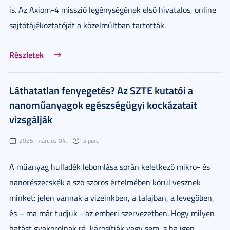
is. Az Axiom-4 misszió legénységének első hivatalos, online
sajtótájékoztatóját a közelmúltban tartották.
Részletek
Láthatatlan fenyegetés? Az SZTE kutatói a
nanoműanyagok egészségügyi kockázatait
vizsgálják
2025. március 04.
3 perc
A műanyag hulladék lebomlása során keletkező mikro- és
nanorészecskék a szó szoros értelmében körül vesznek
minket: jelen vannak a vizeinkben, a talajban, a levegőben,
és – ma már tudjuk - az emberi szervezetben. Hogy milyen
hatást gyakorolnak rá, károsítják vagy sem, s ha igen,