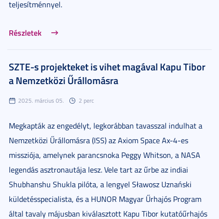
teljesítménnyel.
Részletek
SZTE-s projekteket is vihet magával Kapu Tibor
a Nemzetközi Űrállomásra
2025. március 05.
2 perc
Megkapták az engedélyt, legkorábban tavasszal indulhat a
Nemzetközi Űrállomásra (ISS) az Axiom Space Ax-4-es
missziója, amelynek parancsnoka Peggy Whitson, a NASA
legendás asztronautája lesz. Vele tart az űrbe az indiai
Shubhanshu Shukla pilóta, a lengyel Sławosz Uznański
küldetésspecialista, és a HUNOR Magyar Űrhajós Program
által tavaly májusban kiválasztott Kapu Tibor kutatóűrhajós