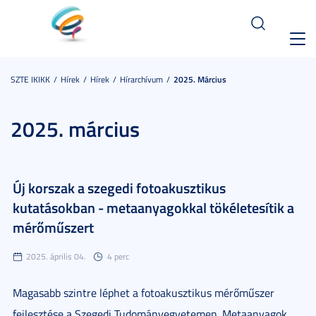
Toggl
navig
SZTE IKIKK
Hírek
Hírek
Hírarchívum
2025. Március
2025. március
Új korszak a szegedi fotoakusztikus
kutatásokban - metaanyagokkal tökéletesítik a
mérőműszert
2025. április 04.
4 perc
Magasabb szintre léphet a fotoakusztikus mérőműszer
fejlesztése a Szegedi Tudományegyetemen. Metaanyagok