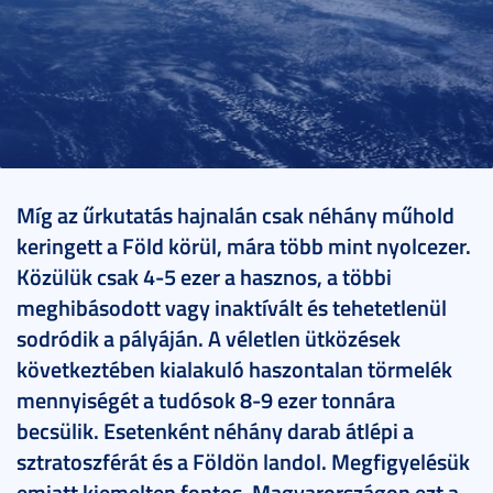
2025. március 06.
5 perc
Míg az űrkutatás hajnalán csak néhány műhold
keringett a Föld körül, mára több mint nyolcezer.
Közülük csak 4-5 ezer a hasznos, a többi
meghibásodott vagy inaktívált és tehetetlenül
sodródik a pályáján. A véletlen ütközések
következtében kialakuló haszontalan törmelék
mennyiségét a tudósok 8-9 ezer tonnára
becsülik. Esetenként néhány darab átlépi a
sztratoszférát és a Földön landol. Megfigyelésük
emiatt kiemelten fontos. Magyarországon ezt a