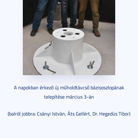
A napokban érkező új műholdtávcső bázisoszlopának
telepítése március 3-án
(balról jobbra: Csányi István, Áts Gellért, Dr. Hegedüs Tibor)