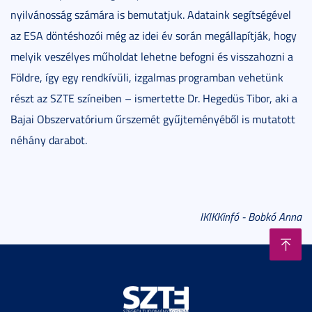
nyilvánosság számára is bemutatjuk. Adataink segítségével
az ESA döntéshozói még az idei év során megállapítják, hogy
melyik veszélyes műholdat lehetne befogni és visszahozni a
Földre, így egy rendkívüli, izgalmas programban vehetünk
részt az SZTE színeiben – ismertette Dr. Hegedüs Tibor, aki a
Bajai Obszervatórium űrszemét gyűjteményéből is mutatott
néhány darabot.
IKIKKinfó - Bobkó Anna