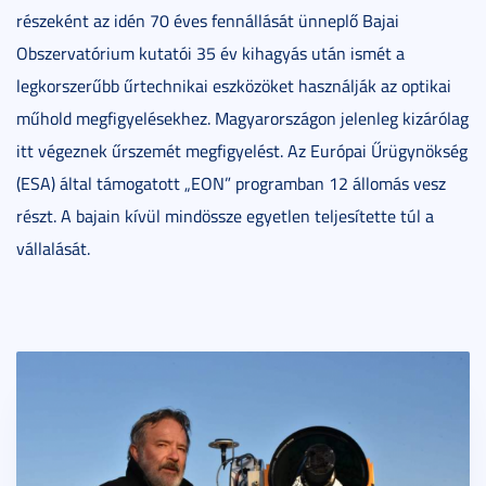
részeként az idén 70 éves fennállását ünneplő Bajai
Obszervatórium kutatói 35 év kihagyás után ismét a
legkorszerűbb űrtechnikai eszközöket használják az optikai
műhold megfigyelésekhez. Magyarországon jelenleg kizárólag
itt végeznek űrszemét megfigyelést. Az Európai Űrügynökség
(ESA) által támogatott „EON” programban 12 állomás vesz
részt. A bajain kívül mindössze egyetlen teljesítette túl a
vállalását.