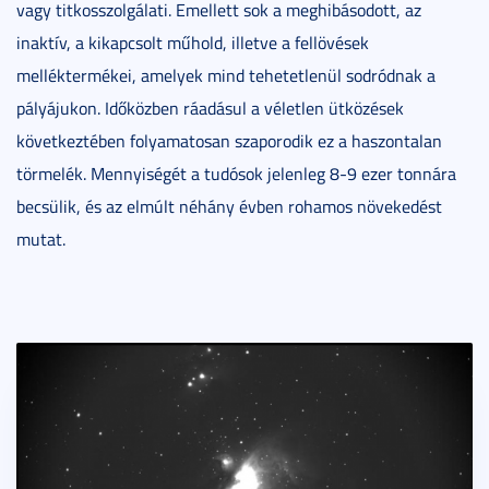
vagy titkosszolgálati. Emellett sok a meghibásodott, az
inaktív, a kikapcsolt műhold, illetve a fellövések
melléktermékei, amelyek mind tehetetlenül sodródnak a
pályájukon. Időközben ráadásul a véletlen ütközések
következtében folyamatosan szaporodik ez a haszontalan
törmelék. Mennyiségét a tudósok jelenleg 8-9 ezer tonnára
becsülik, és az elmúlt néhány évben rohamos növekedést
mutat.