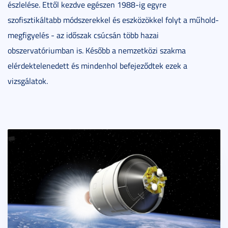
észlelése. Ettől kezdve egészen 1988-ig egyre
szofisztikáltabb módszerekkel és eszközökkel folyt a műhold-
megfigyelés - az időszak csúcsán több hazai
obszervatóriumban is. Később a nemzetközi szakma
elérdektelenedett és mindenhol befejeződtek ezek a
vizsgálatok.