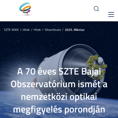
Toggl
navig
SZTE IKIKK
Hírek
Hírek
Hírarchívum
2025. Március
A 70 éves SZTE Bajai
Obszervatórium ismét a
nemzetközi optikai
megfigyelés porondján