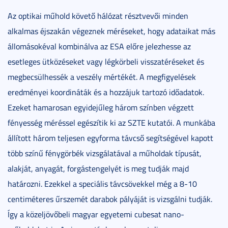
Az optikai műhold követő hálózat résztvevői minden
alkalmas éjszakán végeznek méréseket, hogy adataikat más
állomásokéval kombinálva az ESA előre jelezhesse az
esetleges ütközéseket vagy légkörbeli visszatéréseket és
megbecsülhessék a veszély mértékét. A megfigyelések
eredményei koordináták és a hozzájuk tartozó időadatok.
Ezeket hamarosan egyidejűleg három színben végzett
fényesség méréssel egészítik ki az SZTE kutatói. A munkába
állított három teljesen egyforma távcső segítségével kapott
több színű fénygörbék vizsgálatával a műholdak típusát,
alakját, anyagát, forgástengelyét is meg tudják majd
határozni. Ezekkel a speciális távcsövekkel még a 8-10
centiméteres űrszemét darabok pályáját is vizsgálni tudják.
Így a közeljövőbeli magyar egyetemi cubesat nano-