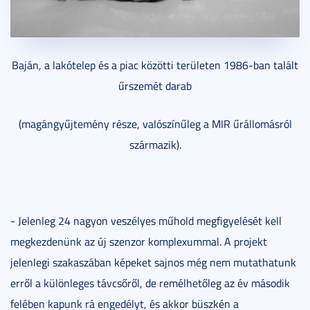
Baján, a lakótelep és a piac közötti területen 1986-ban talált
űrszemét darab
(magángyűjtemény része, valószínűleg a MIR űrállomásról
származik).
- Jelenleg 24 nagyon veszélyes műhold megfigyelését kell
megkezdenünk az új szenzor komplexummal. A projekt
jelenlegi szakaszában képeket sajnos még nem mutathatunk
erről a különleges távcsőről, de remélhetőleg az év második
felében kapunk rá engedélyt, és akkor büszkén a