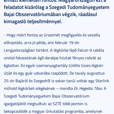
feladatot kizárólag a Szegedi Tudományegyetem
Bajai Obszervatóriumában végzik, ráadásul
kimagasló teljesítménnyel.
- Hogy miért fontos az űrszemét megfigyelés és veszély
előrejelzés, arra jó példa, ami február 19-én
Lengyelországban történt. A légkörbe lépő Falcon 9 rakéta
utolsó fokozatának égő darabjai húztak fényes csóvát az
égbolton. Az egyik üzemanyagtartály túlélte tüzes légköri
útját és egy gyár udvarába csapódott. De tavaly augusztus
25-én Bajáról és Szegedről is sokan tanúi voltak egy Starlink
műhold légkörbeli elégésének – mondta
Dr. Hegedüs Tibor
. A
Szegedi Tudományegyetem Bajai Obszervatórium
igazgatójától megtudtuk: az SZTE több ponton is
bekapcsolódik a magyar űrkutatási programba, amelynek