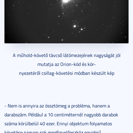
A műhold-követő távcső látómezejének nagyságát jól
mutatja az Orion-köd és kör-
nyezetéről csillag-követési módban készült kép
- Nem is annyira az össztömeg a probléma, hanem a
darabszám. Például a 10 centiméternél nagyobb darabok
száma körülbelül 40 ezer. Ennyi objektum folyamatos
követése nagyon sok megfigyelőeszköz egyidejű