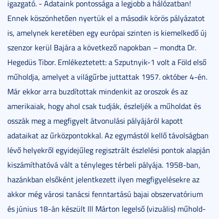
igazgató. - Adataink pontossága a legjobb a hálózatban!
Ennek köszönhetően nyertük el a második körös pályázatot
is, amelynek keretében egy európai szinten is kiemelkedő új
szenzor kerül Bajára a következő napokban – mondta Dr.
Hegedüs Tibor. Emlékeztetett: a Szputnyik-1 volt a Föld első
műholdja, amelyet a világűrbe juttattak 1957. október 4-én.
Már ekkor arra buzdítottak mindenkit az oroszok és az
amerikaiak, hogy ahol csak tudják, észleljék a műholdat és
osszák meg a megfigyelt átvonulási pályájáról kapott
adataikat az űrközpontokkal. Az egymástól kellő távolságban
lévő helyekről egyidejűleg regisztrált észlelési pontok alapján
kiszámíthatóvá vált a tényleges térbeli pályája. 1958-ban,
hazánkban elsőként jelentkezett ilyen megfigyelésekre az
akkor még városi tanácsi fenntartású bajai obszervatórium
és június 18-án készült Ill Márton legelső (vizuális) műhold-