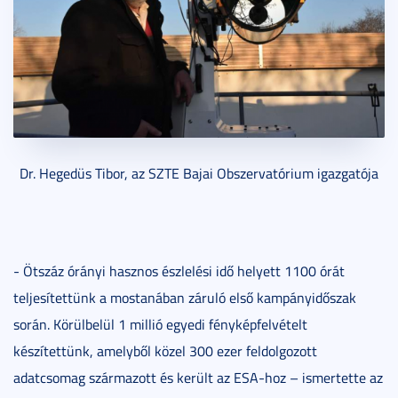
Dr. Hegedüs Tibor, az SZTE Bajai Obszervatórium igazgatója
- Ötszáz órányi hasznos észlelési idő helyett 1100 órát
teljesítettünk a mostanában záruló első kampányidőszak
során. Körülbelül 1 millió egyedi fényképfelvételt
készítettünk, amelyből közel 300 ezer feldolgozott
adatcsomag származott és került az ESA-hoz – ismertette az