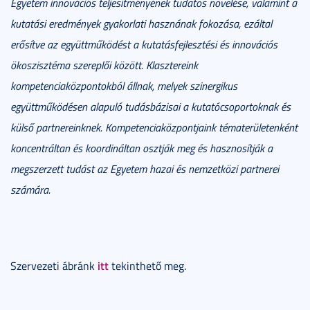
Egyetem innovációs teljesítményének tudatos növelése, valamint a
kutatási eredmények gyakorlati hasznának fokozása, ezáltal
erősítve az együttműködést a kutatásfejlesztési és innovációs
ökoszisztéma szereplői között. Klasztereink
kompetenciaközpontokból állnak, melyek szinergikus
együttműködésen alapuló tudásbázisai a kutatócsoportoknak és
külső partnereinknek. Kompetenciaközpontjaink tématerületenként
koncentráltan és koordináltan osztják meg és hasznosítják a
megszerzett tudást az Egyetem hazai és nemzetközi partnerei
számára.
itt
Szervezeti ábránk
tekinthető meg.