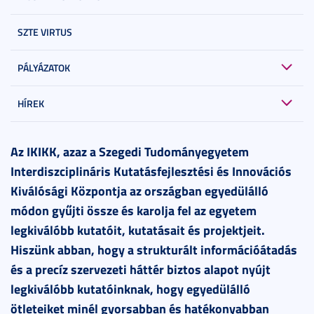
SZTE VIRTUS
PÁLYÁZATOK
HÍREK
2022. október 11.
2 perc
Az IKIKK, azaz a Szegedi Tudományegyetem
Interdiszciplináris Kutatásfejlesztési és Innovációs
Kiválósági Központja az országban egyedülálló
módon gyűjti össze és karolja fel az egyetem
legkiválóbb kutatóit, kutatásait és projektjeit.
Hiszünk abban, hogy a strukturált információátadás
és a precíz szervezeti háttér biztos alapot nyújt
legkiválóbb kutatóinknak, hogy egyedülálló
ötleteiket minél gyorsabban és hatékonyabban