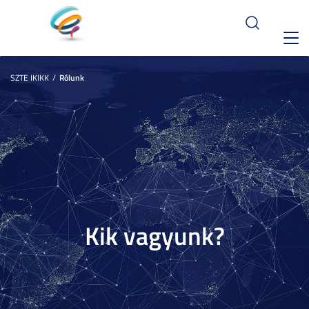
Toggl
navig
SZTE IKIKK
Rólunk
Kik vagyunk?