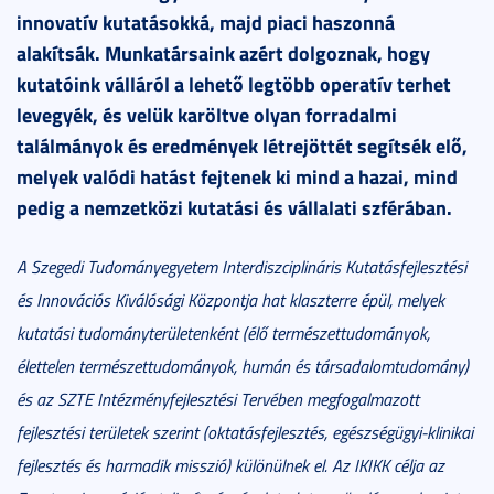
innovatív kutatásokká, majd piaci haszonná
alakítsák. Munkatársaink azért dolgoznak, hogy
kutatóink válláról a lehető legtöbb operatív terhet
levegyék, és velük karöltve olyan forradalmi
találmányok és eredmények létrejöttét segítsék elő,
melyek valódi hatást fejtenek ki mind a hazai, mind
pedig a nemzetközi kutatási és vállalati szférában.
A Szegedi Tudományegyetem Interdiszciplináris Kutatásfejlesztési
és Innovációs Kiválósági Központja hat klaszterre épül, melyek
kutatási tudományterületenként (élő természettudományok,
élettelen természettudományok, humán és társadalomtudomány)
és az SZTE Intézményfejlesztési Tervében megfogalmazott
fejlesztési területek szerint (oktatásfejlesztés, egészségügyi-klinikai
fejlesztés és harmadik misszió) különülnek el. Az IKIKK célja az