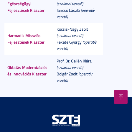
Egészségügyi
(szakmai vezető)
Fejlesztések Klaszter
Jancsó László
(operatív
vezető)
Kocsis-Nagy Zsolt
Harmadik Missziós
(szakmai vezető)
Fejlesztések Klaszter
Fekete György
(operatív
vezető)
Prof. Dr. Gellén Klára
Oktatás Modernizációs
(szakmai vezető)
és Innovációs Klaszter
Bolgár Zsolt
(operatív
vezető)