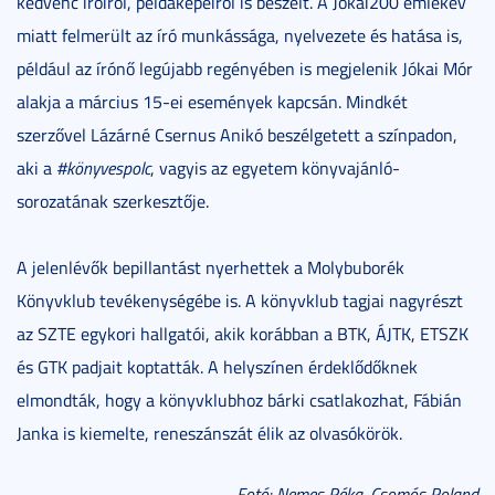
kedvenc íróiról, példaképeiről is beszélt. A Jókai200 emlékév
miatt felmerült az író munkássága, nyelvezete és hatása is,
például az írónő legújabb regényében is megjelenik Jókai Mór
alakja a március 15-ei események kapcsán. Mindkét
szerzővel Lázárné Csernus Anikó beszélgetett a színpadon,
aki a
#könyvespolc
, vagyis az egyetem könyvajánló-
sorozatának szerkesztője.
A jelenlévők bepillantást nyerhettek a Molybuborék
Könyvklub tevékenységébe is. A könyvklub tagjai nagyrészt
az SZTE egykori hallgatói, akik korábban a BTK, ÁJTK, ETSZK
és GTK padjait koptatták. A helyszínen érdeklődőknek
elmondták, hogy a könyvklubhoz bárki csatlakozhat, Fábián
Janka is kiemelte, reneszánszát élik az olvasókörök.
Fotó: Nemes Réka, Csomós Roland