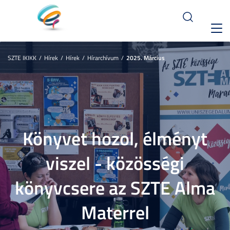
Toggl
navig
SZTE IKIKK
Hírek
Hírek
Hírarchívum
2025. Március
Könyvet hozol, élményt
viszel - közösségi
könyvcsere az SZTE Alma
Materrel