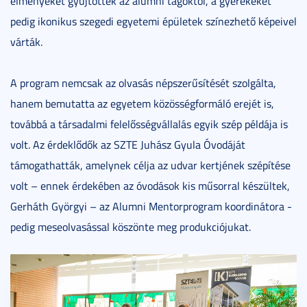
élményeket gyűjtöttek az alumni tagoktól, a gyerekeket
pedig ikonikus szegedi egyetemi épületek színezhető képeivel
várták.
A program nemcsak az olvasás népszerűsítését szolgálta,
hanem bemutatta az egyetem közösségformáló erejét is,
továbbá a társadalmi felelősségvállalás egyik szép példája is
volt. Az érdeklődők az SZTE Juhász Gyula Óvodáját
támogathatták, amelynek célja az udvar kertjének szépítése
volt – ennek érdekében az óvodások kis műsorral készültek,
Gerháth Györgyi – az Alumni Mentorprogram koordinátora -
pedig meseolvasással köszönte meg produkciójukat.