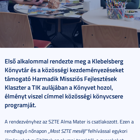
2025. március 19.
2 perc
Első alkalommal rendezte meg a Klebelsberg
Könyvtár és a közösségi kezdeményezéseket
támogató Harmadik Missziós Fejlesztések
Klaszter a TIK aulájában a Könyvet hozol,
élményt viszel címmel közösségi könyvcsere
programját.
A rendezvényhez az SZTE Alma Mater is csatlakozott. Ezen a
rendhagyó nőnapon
„Most SZTE mesélj!”
felhívással egykori