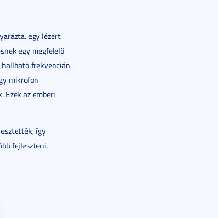
arázta: egy lézert
esnek egy megfelelő
l hallható frekvencián
egy mikrofon
. Ezek az emberi
esztették, így
bb fejleszteni.