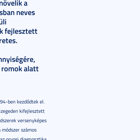
övelik a
sban neves
üli
 fejlesztett
retes.
nnyiségére,
 romok alatt
94-ben kezdődtek el.
zegeden kifejlesztett
ódszerek versenyképes
 a módszer számos
az orvosi diagnosztika