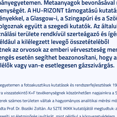
ányegyetemen. Metaanyagok bevonásával n
kenységét. A HU-RIZONT támogatású kutatá
nyekkel, a Glasgow-i, a Szingapúri és a Szö
goznak együtt a szegedi kutatók. Az általuk
nálási területe rendkívül szerteágazó és ígé
éldául a kilélegzett levegő összetételéből
tnek az orvosok az emberi vérveszteség me
engés esetén segíthet beazonosítani, hogy a
lélők vagy van-e esetlegesen gázszivárgás.
egyetemen a fotoakusztikus kutatások és rendszerfejlesztések 19
a visszatekintő K+F tevékenységnek köszönhetően napjainkra a S
zerek számos területen váltak a hagyományos analitikai mérési m
dta Prof. Dr. Bozóki Zoltán. Az SZTE IKIKK kutatójától megtudtuk:
segíti az életminőség javítását, mint például a környezetvédelem, 