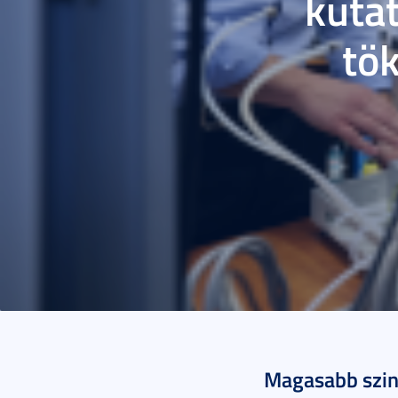
kuta
tö
2025. április 04.
4 p
Magasabb szint