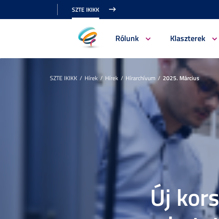
SZTE IKIKK
Rólunk
Klaszterek
SZTE IKIKK
Hírek
Hírek
Hírarchívum
2025. Március
Új kor