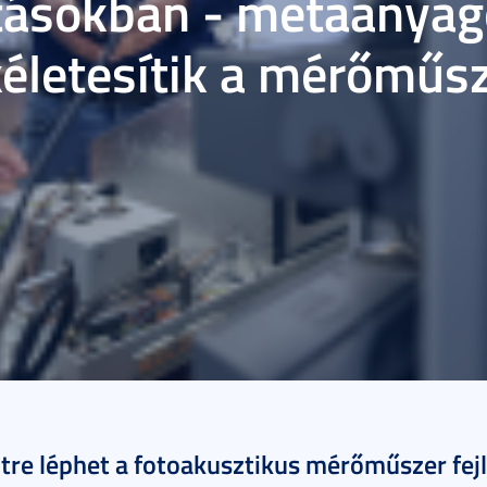
tásokban - metaanyag
kéletesítik a mérőműsz
erc
re léphet a fotoakusztikus mérőműszer fejl