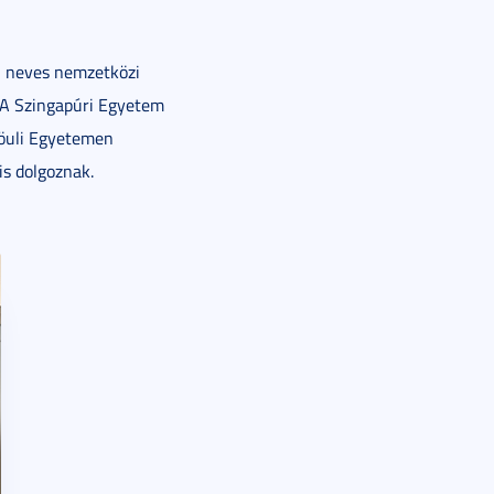
n neves nemzetközi
 A Szingapúri Egyetem
zöuli Egyetemen
is dolgoznak.