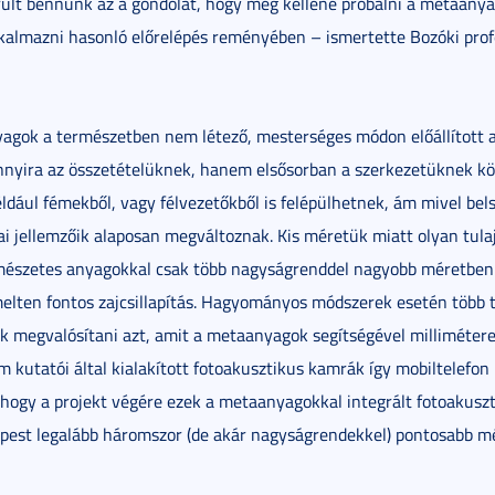
ült bennünk az a gondolat, hogy meg kellene próbálni a metaany
lkalmazni hasonló előrelépés reményében – ismertette Bozóki prof
agok a természetben nem létező, mesterséges módon előállított 
nnyira az összetételüknek, hanem elsősorban a szerkezetüknek k
éldául fémekből, vagy félvezetőkből is felépülhetnek, ám mivel bel
ai jellemzőik alaposan megváltoznak. Kis méretük miatt olyan tul
rmészetes anyagokkal csak több nagyságrenddel nagyobb méretben. 
elten fontos zajcsillapítás. Hagyományos módszerek esetén több 
k megvalósítani azt, amit a metaanyagok segítségével millimétere
m kutatói által kialakított fotoakusztikus kamrák így mobiltelefo
 hogy a projekt végére ezek a metaanyagokkal integrált fotoakusz
képest legalább háromszor (de akár nagyságrendekkel) pontosabb 