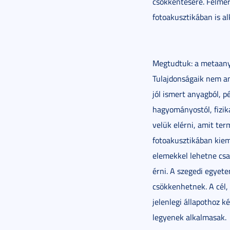
csökkentésére. Felmer
fotoakusztikában is a
Megtudtuk: a metaany
Tulajdonságaik nem a
jól ismert anyagból, p
hagyományostól, fizik
velük elérni, amit te
fotoakusztikában kiem
elemekkel lehetne csa
érni. A szegedi egyete
csökkenhetnek. A cél,
jelenlegi állapothoz 
legyenek alkalmasak.