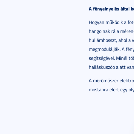
A fényelnyelés által 
Hogyan működik a foto
hangolnak rá a mérend
hullámhosszt, ahol a v
megmodulálják. A fény
segítségével. Minél t
hallásküszöb alatt van
A mérőműszer elektroni
mostanra elért egy oly