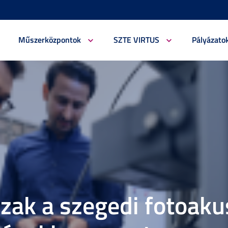
Műszerközpontok
SZTE VIRTUS
Pályázato
szak a szegedi fotoaku