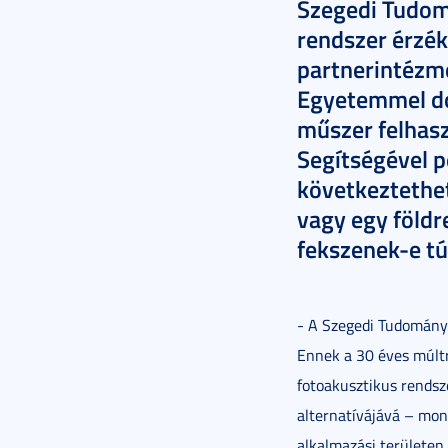
Szegedi Tudom
rendszer érzé
partnerintézmé
Egyetemmel dol
műszer felhasz
Segítségével p
következtethe
vagy egy földr
fekszenek-e tú
- A Szegedi Tudomány
Ennek a 30 éves múltr
fotoakusztikus rends
alternatívájává – mon
alkalmazási területen 