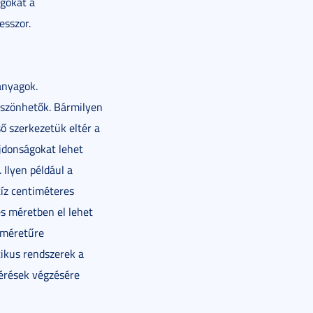
agokat a
esszor.
anyagok.
öszönhetők. Bármilyen
ső szerkezetük eltér a
ajdonságokat lehet
Ilyen például a
tíz centiméteres
s méretben el lehet
n méretűre
tikus rendszerek a
mérések végzésére