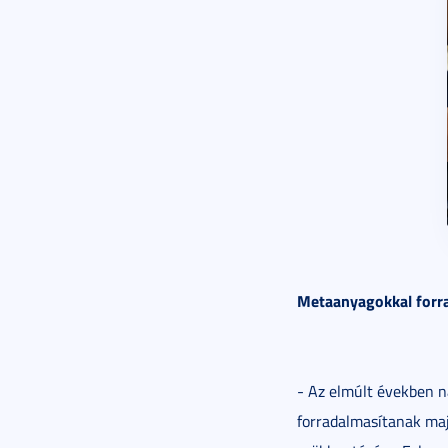
Metaanyagokkal forra
- Az elmúlt években n
forradalmasítanak majd