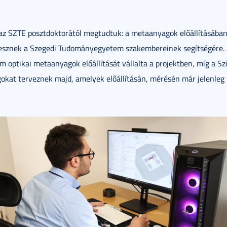
az SZTE posztdoktorától megtudtuk: a metaanyagok előállításába
esznek a Szegedi Tudományegyetem szakembereinek segítségére.
m optikai metaanyagok előállítását vállalta a projektben, míg a S
kat terveznek majd, amelyek előállításán, mérésén már jelenleg 