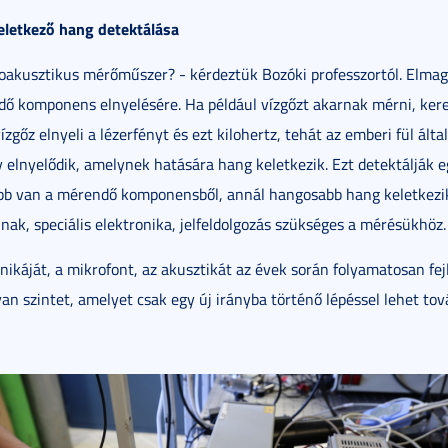
keletkező hang detektálása
akusztikus mérőműszer? - kérdeztük Bozóki professzortól. Elmagy
ő komponens elnyelésére. Ha például vízgőzt akarnak mérni, ker
ízgőz elnyeli a lézerfényt és ezt kilohertz, tehát az emberi fül álta
 elnyelődik, amelynek hatására hang keletkezik. Ezt detektálják 
öbb van a mérendő komponensből, annál hangosabb hang keletkezik
nak, speciális elektronika, jelfeldolgozás szükséges a mérésükhöz.
káját, a mikrofont, az akusztikát az évek során folyamatosan fejl
an szintet, amelyet csak egy új irányba történő lépéssel lehet tová