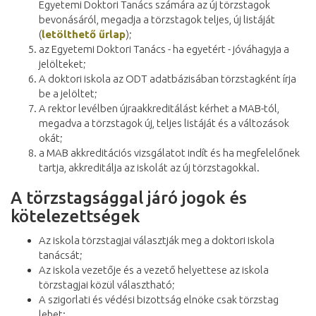
Egyetemi Doktori Tanács számára az új törzstagok
bevonásáról, megadja a törzstagok teljes, új listáját
(
letölthető űrlap
);
az Egyetemi Doktori Tanács - ha egyetért - jóváhagyja a
jelölteket;
A doktori iskola az ODT adatbázisában törzstagként írja
be a jelöltet;
A rektor levélben újraakkreditálást kérhet a MAB-tól,
megadva a törzstagok új, teljes listáját és a változások
okát;
a MAB akkreditációs vizsgálatot indít és ha megfelelőnek
tartja, akkreditálja az iskolát az új törzstagokkal.
A törzstagsággal járó jogok és
kötelezettségek
Az iskola törzstagjai választják meg a doktori iskola
tanácsát;
Az iskola vezetője és a vezető helyettese az iskola
törzstagjai közül választható;
A szigorlati és védési bizottság elnöke csak törzstag
lehet;