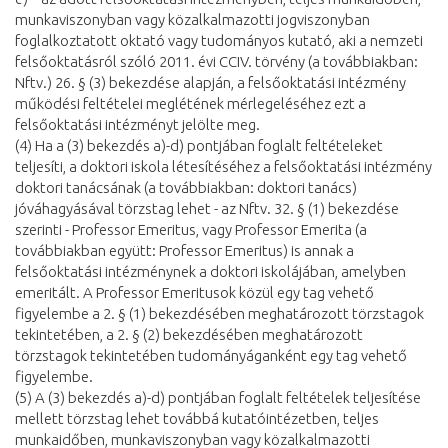
munkaviszonyban vagy közalkalmazotti jogviszonyban
foglalkoztatott oktató vagy tudományos kutató, aki a nemzeti
felsőoktatásról szóló 2011. évi CCIV. törvény (a továbbiakban:
Nftv.) 26. § (3) bekezdése alapján, a felsőoktatási intézmény
működési feltételei meglétének mérlegeléséhez ezt a
felsőoktatási intézményt jelölte meg.
(4) Ha a (3) bekezdés a)-d) pontjában foglalt feltételeket
teljesíti, a doktori iskola létesítéséhez a felsőoktatási intézmény
doktori tanácsának (a továbbiakban: doktori tanács)
jóváhagyásával törzstag lehet - az Nftv. 32. § (1) bekezdése
szerinti - Professor Emeritus, vagy Professor Emerita (a
továbbiakban együtt: Professor Emeritus) is annak a
felsőoktatási intézménynek a doktori iskolájában, amelyben
emeritált. A Professor Emeritusok közül egy tag vehető
figyelembe a 2. § (1) bekezdésében meghatározott törzstagok
tekintetében, a 2. § (2) bekezdésében meghatározott
törzstagok tekintetében tudományáganként egy tag vehető
figyelembe.
(5) A (3) bekezdés a)-d) pontjában foglalt feltételek teljesítése
mellett törzstag lehet továbbá kutatóintézetben, teljes
munkaidőben, munkaviszonyban vagy közalkalmazotti