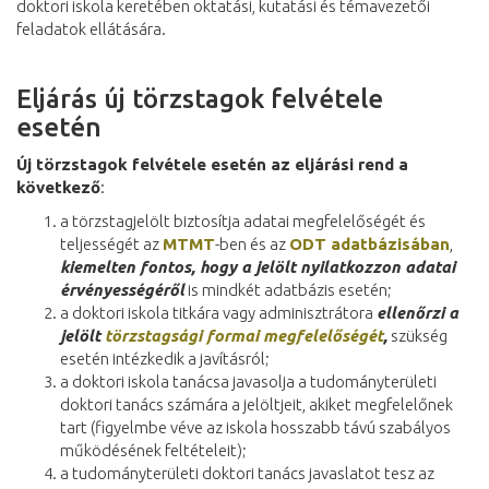
doktori iskola keretében oktatási, kutatási és témavezetői
feladatok ellátására.
Eljárás új törzstagok felvétele
esetén
Új törzstagok felvétele esetén az eljárási rend a
következő
:
a törzstagjelölt biztosítja adatai megfelelőségét és
teljességét az
MTMT
-ben és az
ODT adatbázisában
,
kiemelten fontos, hogy a jelölt nyilatkozzon adatai
érvényességéről
is mindkét adatbázis esetén;
a doktori iskola titkára vagy adminisztrátora
ellenőrzi a
jelölt
törzstagsági formai megfelelőségét
,
szükség
esetén intézkedik a javításról;
a doktori iskola tanácsa javasolja a tudományterületi
doktori tanács számára a jelöltjeit, akiket megfelelőnek
tart (figyelmbe véve az iskola hosszabb távú szabályos
működésének feltételeit);
a tudományterületi doktori tanács javaslatot tesz az