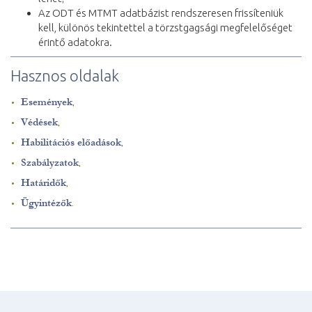
Az ODT és MTMT adatbázist rendszeresen frissíteniük
kell, különös tekintettel a törzstgagsági megfelelőséget
érintő adatokra.
Hasznos oldalak
Események
,
Védések
,
Habilitációs előadások
,
Szabályzatok
,
Határidők
,
Ügyintézők
.