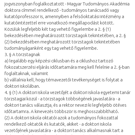
jogviszonyban foglalkoztatott - Magyar Tudományos Akadémia
doktora címmel rendelkező - tudományos tanácsadó vagy
kutatóprofesszor is, amennyiben a felsőoktatási intézmény a
kutatóintézettel erre vonatkozó megállapodást kötött.
Közülük legfeljebb két tag vehető figyelembe a 2. § (1)
bekezdésében meghatározott törzstagok tekintetében, a 2. §
(2) bekezdésében meghatározott törzstagok tekintetében
tudományáganként egy tag vehető figyelembe.
3. § A törzstagnak
a) legalább egy képzési ciklusban és a ciklushoz tartozó
fokozatszerzési eljárás időtartamára meg kell felelnie a 2. §-ban
foglaltaknak, valamint
b) vállalnia kell, hogy témavezetői tevékenységet is folytat a
doktori iskolában.
4. § (1) A doktori iskola vezetőjét a doktori iskola egyetemi tanár
törzstagjai közül - a törzstagok többségének javaslatára - a
doktori tanács választja, és a rektor nevezi ki legfeljebb ötéves
időtartamra. A kinevezés többször is meghosszabbítható.
(2) A doktori iskola oktatói azok a tudományos fokozattal
rendelkező oktatók és kutatók, akiket - a doktori iskola
vezetőjének javaslatára - a doktori tanács alkalmasnak tart a