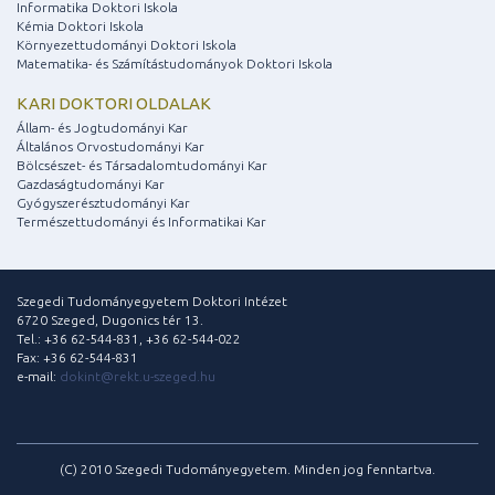
Informatika Doktori Iskola
Kémia Doktori Iskola
Környezettudományi Doktori Iskola
Matematika- és Számítástudományok Doktori Iskola
KARI DOKTORI OLDALAK
Állam- és Jogtudományi Kar
Általános Orvostudományi Kar
Bölcsészet- és Társadalomtudományi Kar
Gazdaságtudományi Kar
Gyógyszerésztudományi Kar
Természettudományi és Informatikai Kar
Szegedi Tudományegyetem Doktori Intézet
6720 Szeged, Dugonics tér 13.
Tel.: +36 62-544-831, +36 62-544-022
Fax: +36 62-544-831
e-mail:
dokint@rekt.u-szeged.hu
(C) 2010 Szegedi Tudományegyetem. Minden jog fenntartva.