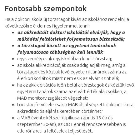
Fontosabb szempontok
Ha a doktori iskola új törzstagot kíván az iskolához rendelni, a
következőkre érdemes figyelemmel lenni:
az akkreditált doktori iskoláktól elvárják, hogy a
működési feltételeket folyamatosan biztosítsák;
a törzstagok között az egyetemi tanároknak
folyamatosan többségben kell lenniük
;
egy személy csak egy iskolában lehet törzstag;
az iskola akkreditációját csak addig adják meg, amíg a
törzstagok és köztük levő egyetemi tanárok száma az
életkori korlátok miatt nem esik az elvárt szint alá;
ha az akkreditációs időn belül a törzstagok és köztük levő
egyetemi tanárok száma az elvárt érték alá csökken, a
MAB monitorvizsgálatot végezhet;
törzstag felvétele csak a MAB által végzett doktori iskola
akkreditációs eljárás keretében történhet;
a MAB évente kétszer (tipikusan április 15-én és
szeptember 30-án), az ODT ennél rendszeresebben is
ellenőrizheti a feltételek teljesülését.