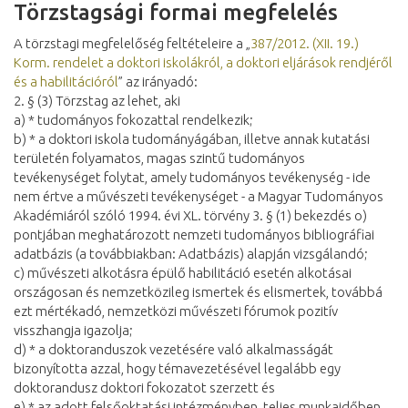
Törzstagsági formai megfelelés
A törzstagi megfelelőség feltételeire a „
387/2012. (XII. 19.)
Korm. rendelet a doktori iskolákról, a doktori eljárások rendjéről
és a habilitációról
” az irányadó:
2. § (3) Törzstag az lehet, aki
a) * tudományos fokozattal rendelkezik;
b) * a doktori iskola tudományágában, illetve annak kutatási
területén folyamatos, magas szintű tudományos
tevékenységet folytat, amely tudományos tevékenység - ide
nem értve a művészeti tevékenységet - a Magyar Tudományos
Akadémiáról szóló 1994. évi XL. törvény 3. § (1) bekezdés o)
pontjában meghatározott nemzeti tudományos bibliográfiai
adatbázis (a továbbiakban: Adatbázis) alapján vizsgálandó;
c) művészeti alkotásra épülő habilitáció esetén alkotásai
országosan és nemzetközileg ismertek és elismertek, továbbá
ezt mértékadó, nemzetközi művészeti fórumok pozitív
visszhangja igazolja;
d) * a doktoranduszok vezetésére való alkalmasságát
bizonyította azzal, hogy témavezetésével legalább egy
doktorandusz doktori fokozatot szerzett és
e) * az adott felsőoktatási intézményben, teljes munkaidőben,