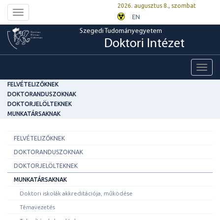
2026. augusztus 8., szombat
Toggle
EN
navigation
Szegedi Tudományegyetem
Doktori Intézet
Toggl
navig
FELVÉTELIZŐKNEK
DOKTORANDUSZOKNAK
DOKTORJELÖLTEKNEK
MUNKATÁRSAKNAK
FELVÉTELIZŐKNEK
DOKTORANDUSZOKNAK
DOKTORJELÖLTEKNEK
MUNKATÁRSAKNAK
Doktori iskolák akkreditációja, működése
Témavezetés