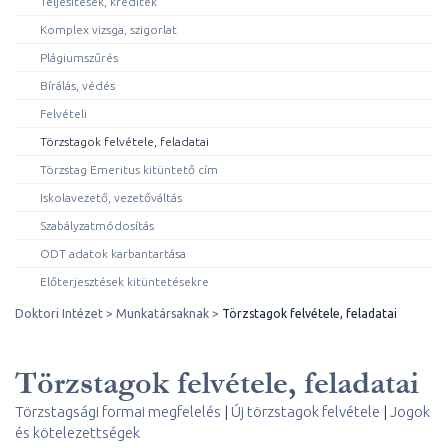
Teljesítések, kreditek
Komplex vizsga, szigorlat
Plágiumszűrés
Bírálás, védés
Felvételi
Törzstagok felvétele, feladatai
Törzstag Emeritus kitüntető cím
Iskolavezető, vezetőváltás
Szabályzatmódosítás
ODT adatok karbantartása
Előterjesztések kitüntetésekre
Doktori Intézet
Munkatársaknak
Törzstagok felvétele, feladatai
Törzstagok felvétele, feladatai
Törzstagsági formai megfelelés
|
Új törzstagok felvétele
|
Jogok
és kötelezettségek