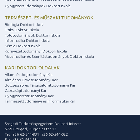
Gyógyszertudományok Doktori Iskola
TERMÉSZET- ÉS MŰSZAKI TUDOMÁNYOK
Biológia Doktori Iskola
Fizika Doktori Iskola
Földtudományok Doktori Iskola
Informatika Doktori Iskola
Kémia Doktori Iskola
Környezettudományi Doktori Iskola
Matematika- és Számítástudományok Doktori Iskola
KARI DOKTORI OLDALAK
Állam- és Jogtudományi Kar
Általános Orvostudományi Kar
Bölcsészet- és Társadalomtudományi Kar
Gazdaságtudományi Kar
Gyógyszerésztudományi Kar
Természettudományi és Informatikai Kar
Szegedi Tudományegyetem Doktori Intézet
6720 Szeged, Dugonics tér 13.
Tel.: +36 62-544-831, +36 62-544-022
Fax: +36 62-544-831