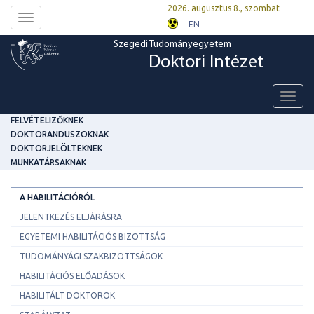
2026. augusztus 8., szombat
Toggle
EN
navigation
Szegedi Tudományegyetem
Doktori Intézet
Toggl
navig
FELVÉTELIZŐKNEK
DOKTORANDUSZOKNAK
DOKTORJELÖLTEKNEK
MUNKATÁRSAKNAK
A HABILITÁCIÓRÓL
JELENTKEZÉS ELJÁRÁSRA
EGYETEMI HABILITÁCIÓS BIZOTTSÁG
TUDOMÁNYÁGI SZAKBIZOTTSÁGOK
HABILITÁCIÓS ELŐADÁSOK
HABILITÁLT DOKTOROK