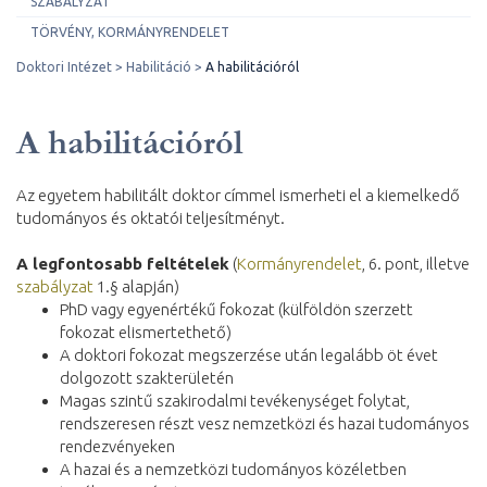
SZABÁLYZAT
TÖRVÉNY, KORMÁNYRENDELET
Doktori Intézet
Habilitáció
A habilitációról
A habilitációról
Az egyetem habilitált doktor címmel ismerheti el a kiemelkedő
tudományos és oktatói teljesítményt.
A legfontosabb feltételek
(
Kormányrendelet
, 6. pont, illetve
szabályzat
1.§ alapján)
PhD vagy egyenértékű fokozat (külföldön szerzett
fokozat elismertethető)
A doktori fokozat megszerzése után legalább öt évet
dolgozott szakterületén
Magas szintű szakirodalmi tevékenységet folytat,
rendszeresen részt vesz nemzetközi és hazai tudományos
rendezvényeken
A hazai és a nemzetközi tudományos közéletben