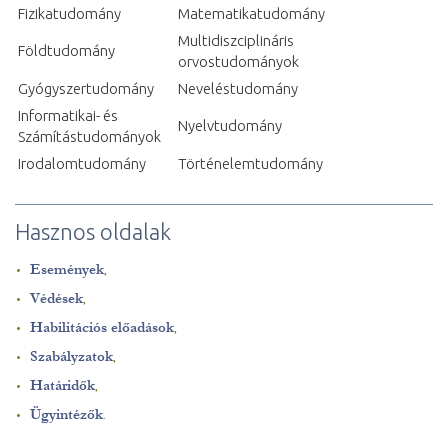
Fizikatudomány
Matematikatudomány
Multidiszciplináris
Földtudomány
orvostudományok
Gyógyszertudomány
Neveléstudomány
Informatikai- és
Nyelvtudomány
Számítástudományok
Irodalomtudomány
Történelemtudomány
Hasznos oldalak
Események
,
Védések
,
Habilitációs előadások
,
Szabályzatok
,
Határidők
,
Ügyintézők
.