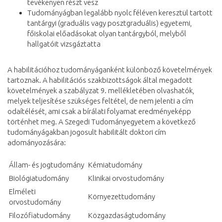
tevékenyen részt vesz
Tudományágban legalább nyolc féléven keresztül tartott
tantárgyi (graduális vagy posztgraduális) egyetemi,
főiskolai előadásokat olyan tantárgyból, melyből
hallgatóit vizsgáztatta
A habilitációhoz tudományáganként különböző követelmények
tartoznak. A habilitációs szakbizottságok által megadott
követelmények a szabályzat 9. mellékletében olvashatók,
melyek teljesítése szükséges feltétel, de nem jelenti a cím
odaítélését, ami csak a bírálati folyamat eredményeképp
történhet meg. A Szegedi Tudományegyetem a következő
tudományágakban jogosult habilitált doktori cím
adományozására:
Állam- és jogtudomány
Kémiatudomány
Biológiatudomány
Klinikai orvostudomány
Elméleti
Környezettudomány
orvostudomány
Filozófiatudomány
Közgazdaságtudomány