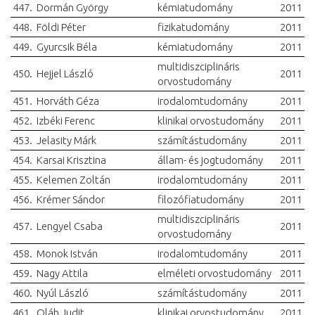
447.
Dormán György
kémiatudomány
2011
448.
Földi Péter
fizikatudomány
2011
449.
Gyurcsik Béla
kémiatudomány
2011
multidiszciplináris
450.
Hejjel László
2011
orvostudomány
451.
Horváth Géza
irodalomtudomány
2011
452.
Izbéki Ferenc
klinikai orvostudomány
2011
453.
Jelasity Márk
számítástudomány
2011
454.
Karsai Krisztina
állam- és jogtudomány
2011
455.
Kelemen Zoltán
irodalomtudomány
2011
456.
Krémer Sándor
filozófiatudomány
2011
multidiszciplináris
457.
Lengyel Csaba
2011
orvostudomány
458.
Monok István
irodalomtudomány
2011
459.
Nagy Attila
elméleti orvostudomány
2011
460.
Nyúl László
számítástudomány
2011
461.
Oláh Judit
klinikai orvostudomány
2011