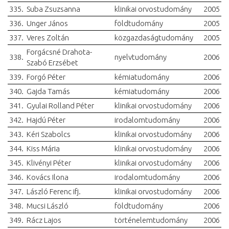
335.
Suba Zsuzsanna
klinikai orvostudomány
2005
336.
Unger János
földtudomány
2005
337.
Veres Zoltán
közgazdaságtudomány
2005
Forgácsné Drahota-
338.
nyelvtudomány
2006
Szabó Erzsébet
339.
Forgó Péter
kémiatudomány
2006
340.
Gajda Tamás
kémiatudomány
2006
341.
Gyulai Rolland Péter
klinikai orvostudomány
2006
342.
Hajdú Péter
irodalomtudomány
2006
343.
Kéri Szabolcs
klinikai orvostudomány
2006
344.
Kiss Mária
klinikai orvostudomány
2006
345.
Klivényi Péter
klinikai orvostudomány
2006
346.
Kovács Ilona
irodalomtudomány
2006
347.
László Ferenc ifj.
klinikai orvostudomány
2006
348.
Mucsi László
földtudomány
2006
349.
Rácz Lajos
történelemtudomány
2006