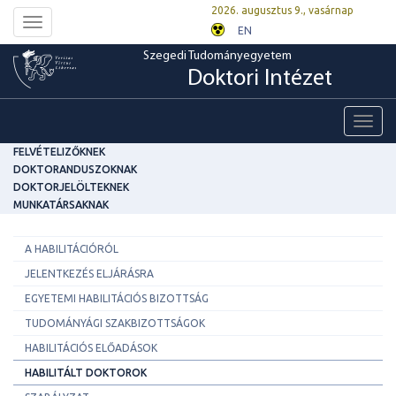
2026. augusztus 9., vasárnap
Toggle
EN
navigation
Szegedi Tudományegyetem
Doktori Intézet
Toggl
navig
FELVÉTELIZŐKNEK
DOKTORANDUSZOKNAK
DOKTORJELÖLTEKNEK
MUNKATÁRSAKNAK
A HABILITÁCIÓRÓL
JELENTKEZÉS ELJÁRÁSRA
EGYETEMI HABILITÁCIÓS BIZOTTSÁG
TUDOMÁNYÁGI SZAKBIZOTTSÁGOK
HABILITÁCIÓS ELŐADÁSOK
HABILITÁLT DOKTOROK