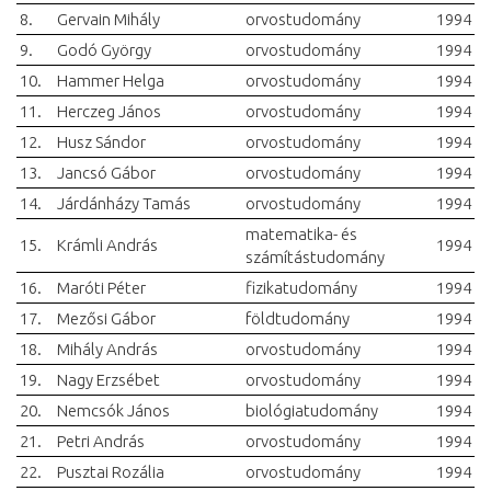
8.
Gervain Mihály
orvostudomány
1994
9.
Godó György
orvostudomány
1994
10.
Hammer Helga
orvostudomány
1994
11.
Herczeg János
orvostudomány
1994
12.
Husz Sándor
orvostudomány
1994
13.
Jancsó Gábor
orvostudomány
1994
14.
Járdánházy Tamás
orvostudomány
1994
matematika- és
15.
Krámli András
1994
számítástudomány
16.
Maróti Péter
fizikatudomány
1994
17.
Mezősi Gábor
földtudomány
1994
18.
Mihály András
orvostudomány
1994
19.
Nagy Erzsébet
orvostudomány
1994
20.
Nemcsók János
biológiatudomány
1994
21.
Petri András
orvostudomány
1994
22.
Pusztai Rozália
orvostudomány
1994