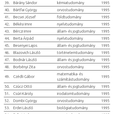
39.
Bárány Sándor
kémiatudomány
1995
40.
Bártfai György
orvostudomány
1995
41.
Becsei József
földtudomány
1995
42.
Békési Imre
nyelvtudomány
1995
43.
Bérczi Imre
állam- és jogtudomány
1995
44.
Berta Árpád
nyelvtudomány
1995
45.
Besenyei Lajos
állam- és jogtudomány
1995
46.
Blazovich László
történelemtudomány
1995
47.
Bodnár László
állam- és jogtudomány
1995
48.
Borbényi Zita
orvostudomány
1995
matematika- és
49.
Czédli Gábor
1995
számítástudomány
50.
Czúcz Ottó
állam- és jogtudomány
1995
51.
Csúri Károly
irodalomtudomány
1995
52.
Dombi György
orvostudomány
1995
53.
Erdei László
biológiatudomány
1995