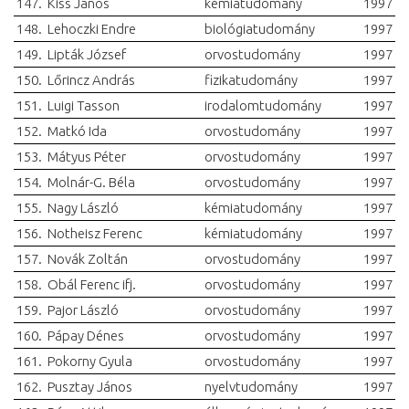
147.
Kiss János
kémiatudomány
1997
148.
Lehoczki Endre
biológiatudomány
1997
149.
Lipták József
orvostudomány
1997
150.
Lőrincz András
fizikatudomány
1997
151.
Luigi Tasson
irodalomtudomány
1997
152.
Matkó Ida
orvostudomány
1997
153.
Mátyus Péter
orvostudomány
1997
154.
Molnár-G. Béla
orvostudomány
1997
155.
Nagy László
kémiatudomány
1997
156.
Notheisz Ferenc
kémiatudomány
1997
157.
Novák Zoltán
orvostudomány
1997
158.
Obál Ferenc ifj.
orvostudomány
1997
159.
Pajor László
orvostudomány
1997
160.
Pápay Dénes
orvostudomány
1997
161.
Pokorny Gyula
orvostudomány
1997
162.
Pusztay János
nyelvtudomány
1997