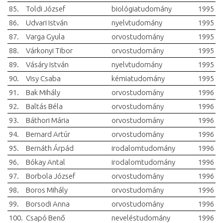
85.
Toldi József
biológiatudomány
1995
86.
Udvari István
nyelvtudomány
1995
87.
Varga Gyula
orvostudomány
1995
88.
Várkonyi Tibor
orvostudomány
1995
89.
Vásáry István
nyelvtudomány
1995
90.
Visy Csaba
kémiatudomány
1995
91.
Bak Mihály
orvostudomány
1996
92.
Baltás Béla
orvostudomány
1996
93.
Báthori Mária
orvostudomány
1996
94.
Bernard Artúr
orvostudomány
1996
95.
Bernáth Árpád
irodalomtudomány
1996
96.
Bókay Antal
irodalomtudomány
1996
97.
Borbola József
orvostudomány
1996
98.
Boros Mihály
orvostudomány
1996
99.
Borsodi Anna
orvostudomány
1996
100.
Csapó Benő
neveléstudomány
1996