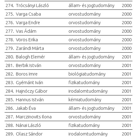
274.
Trócsányi László
állam- és jogtudomány
2000
275.
Varga Csaba
orvostudomány
2000
276.
Varga Endre
orvostudomány
2000
277.
Vas Ádám
orvostudomány
2000
278.
Vörös Erika
orvostudomány
2000
279.
Zarándi Márta
orvostudomány
2000
280.
Balogh Elemér
állam- és jogtudomány
2001
281.
Berbik István
orvostudomány
2001
282.
Boros Imre
biológiatudomány
2001
283.
Gyémánt Iván
fizikatudomány
2001
284.
Hajnóczy Gábor
irodalomtudomány
2001
285.
Hannus István
kémiatudomány
2001
286.
Jakab Éva
állam- és jogtudomány
2001
287.
Marczinovits Ilona
orvostudomány
2001
288.
Nánai László
fizikatudomány
2001
289.
Olasz Sándor
irodalomtudomány
2001