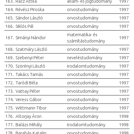
163.
Rácz Attila
állam- és jogtudomány
1997
164.
Révész Piroska
orvostudomány
1997
165.
Sándor László
orvostudomány
1997
166.
Siklós Pál
orvostudomány
1997
matematika- és
167.
Simányi Nándor
1997
számítástudomány
168.
Szatmáry László
orvostudomány
1997
169.
Szebenyi Péter
neveléstudomány
1997
170.
Szörényi László
irodalomtudomány
1997
171.
Takács Tamás
orvostudomány
1997
172.
Taródi Béla
orvostudomány
1997
173.
Vattay Péter
orvostudomány
1997
174.
Veress Gábor
orvostudomány
1997
175.
Wittmann Tibor
orvostudomány
1997
176.
Altorjay Áron
orvostudomány
1998
177.
Balázs Mihály
irodalomtudomány
1998
178.
Barabás Katalin
orvostudomány
1998