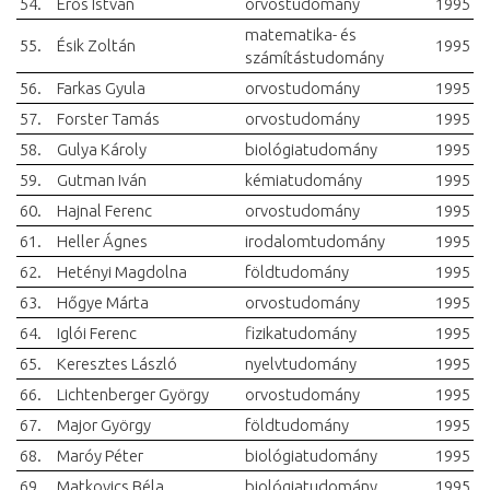
54.
Erős István
orvostudomány
1995
matematika- és
55.
Ésik Zoltán
1995
számítástudomány
56.
Farkas Gyula
orvostudomány
1995
57.
Forster Tamás
orvostudomány
1995
58.
Gulya Károly
biológiatudomány
1995
59.
Gutman Iván
kémiatudomány
1995
60.
Hajnal Ferenc
orvostudomány
1995
61.
Heller Ágnes
irodalomtudomány
1995
62.
Hetényi Magdolna
földtudomány
1995
63.
Hőgye Márta
orvostudomány
1995
64.
Iglói Ferenc
fizikatudomány
1995
65.
Keresztes László
nyelvtudomány
1995
66.
Lichtenberger György
orvostudomány
1995
67.
Major György
földtudomány
1995
68.
Maróy Péter
biológiatudomány
1995
69.
Matkovics Béla
biológiatudomány
1995