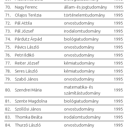
70.
Nagy Ferenc
állam- és jogtudomány
1995
71.
Olajos Terézia
történelemtudomány
1995
72.
Pál Attila
orvostudomány
1995
73.
Pál József
irodalomtudomány
1995
74.
Párdutz Árpád
biológiatudomány
1995
75.
Pávics László
orvostudomány
1995
76.
Petri Ildikó
orvostudomány
1995
77.
Reiter József
kémiatudomány
1995
78.
Seres László
kémiatudomány
1995
79.
Szabó János
orvostudomány
1995
matematika- és
80.
Szendrei Mária
1995
számítástudomány
81.
Szente Magdolna
biológiatudomány
1995
82.
Szöllősi János
orvostudomány
1995
83.
Thomka Beáta
irodalomtudomány
1995
84.
Thurzó László
orvostudomány
1995