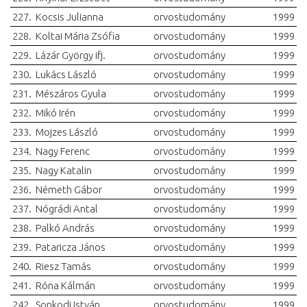
227.
Kocsis Julianna
orvostudomány
1999
228.
Koltai Mária Zsófia
orvostudomány
1999
229.
Lázár György ifj.
orvostudomány
1999
230.
Lukács László
orvostudomány
1999
231.
Mészáros Gyula
orvostudomány
1999
232.
Mikó Irén
orvostudomány
1999
233.
Mojzes László
orvostudomány
1999
234.
Nagy Ferenc
orvostudomány
1999
235.
Nagy Katalin
orvostudomány
1999
236.
Németh Gábor
orvostudomány
1999
237.
Nógrádi Antal
orvostudomány
1999
238.
Palkó András
orvostudomány
1999
239.
Pataricza János
orvostudomány
1999
240.
Riesz Tamás
orvostudomány
1999
241.
Róna Kálmán
orvostudomány
1999
242.
Sonkodi István
orvostudomány
1999