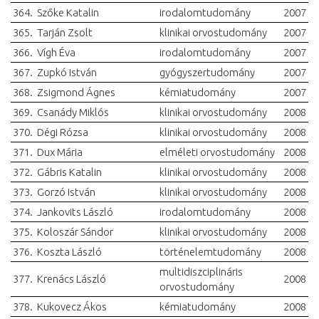
364.
Szőke Katalin
irodalomtudomány
2007
365.
Tarján Zsolt
klinikai orvostudomány
2007
366.
Vígh Éva
irodalomtudomány
2007
367.
Zupkó István
gyógyszertudomány
2007
368.
Zsigmond Ágnes
kémiatudomány
2007
369.
Csanády Miklós
klinikai orvostudomány
2008
370.
Dégi Rózsa
klinikai orvostudomány
2008
371.
Dux Mária
elméleti orvostudomány
2008
372.
Gábris Katalin
klinikai orvostudomány
2008
373.
Gorzó István
klinikai orvostudomány
2008
374.
Jankovits László
irodalomtudomány
2008
375.
Koloszár Sándor
klinikai orvostudomány
2008
376.
Koszta László
történelemtudomány
2008
multidiszciplináris
377.
Krenács László
2008
orvostudomány
378.
Kukovecz Ákos
kémiatudomány
2008