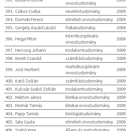
orvostudomány
393.
Csíkos Csaba
neveléstudomány
2009
394.
Domoki Ferenc
elméleti orvostudomány
2009
395.
Gergely Árpád László
fizikatudomány
2009
interdiszciplináris
396.
Hegyi Péter
2009
orvostudomány
397.
Herczog Johann
irodalomtudomány
2009
398.
Imreh Csanád
számítástudomány
2009
multidiszciplináris
399.
Jost Norbert
2009
orvostudomány
400.
Kató Zoltán
számítástudomány
2009
401.
Kulcsár-Szabó Zoltán
irodalomtudomány
2009
402.
Márton János
klinikai orvostudomány
2009
403.
Molnár Tamás
klinikai orvostudomány
2009
404.
Papp Tamás
biológiatudomány
2009
405.
Sáry Gyula
elméleti orvostudomány
2009
406.
Szabó Imre
állam- és jogtudomány
2009