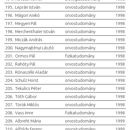
195.
Leprán István
orvostudomány
1998
196.
Mágori Anikó
orvostudomány
1998
197.
Megyeri Pál
orvostudomány
1998
198.
Merchenthaler István
orvostudomány
1998
199.
Miczák András
orvostudomány
1998
200.
Nagymajtényi László
orvostudomány
1998
201.
Ormos Pál
fizikatudomány
1998
202.
Rahóty Pál
orvostudomány
1998
203.
Rónaszéki Aladár
orvostudomány
1998
204.
Schulz Horst
orvostudomány
1998
205.
Tekulics Péter
orvostudomány
1998
206.
Tóth Gábor
orvostudomány
1998
207.
Török Miklós
orvostudomány
1998
208.
Vass Imre
fizikatudomány
1998
209.
Albreht Mária
orvostudomány
1999
210.
Alföldy Ferenc
orvostudomány
1999