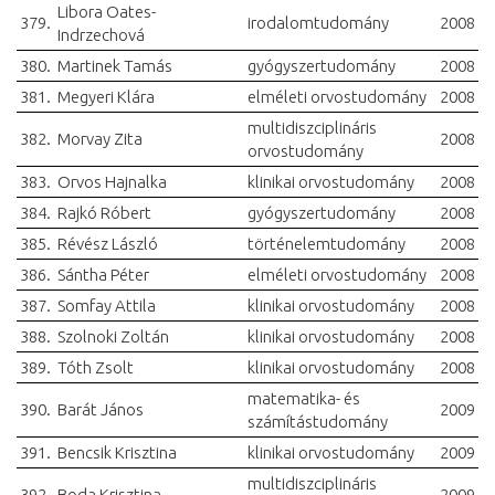
Libora Oates-
379.
irodalomtudomány
2008
Indrzechová
380.
Martinek Tamás
gyógyszertudomány
2008
381.
Megyeri Klára
elméleti orvostudomány
2008
multidiszciplináris
382.
Morvay Zita
2008
orvostudomány
383.
Orvos Hajnalka
klinikai orvostudomány
2008
384.
Rajkó Róbert
gyógyszertudomány
2008
385.
Révész László
történelemtudomány
2008
386.
Sántha Péter
elméleti orvostudomány
2008
387.
Somfay Attila
klinikai orvostudomány
2008
388.
Szolnoki Zoltán
klinikai orvostudomány
2008
389.
Tóth Zsolt
klinikai orvostudomány
2008
matematika- és
390.
Barát János
2009
számítástudomány
391.
Bencsik Krisztina
klinikai orvostudomány
2009
multidiszciplináris
392.
Boda Krisztina
2009