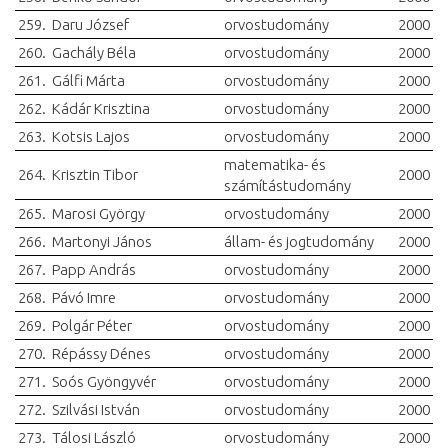
259.
Daru József
orvostudomány
2000
260.
Gachály Béla
orvostudomány
2000
261.
Gálfi Márta
orvostudomány
2000
262.
Kádár Krisztina
orvostudomány
2000
263.
Kotsis Lajos
orvostudomány
2000
matematika- és
264.
Krisztin Tibor
2000
számítástudomány
265.
Marosi György
orvostudomány
2000
266.
Martonyi János
állam- és jogtudomány
2000
267.
Papp András
orvostudomány
2000
268.
Pávó Imre
orvostudomány
2000
269.
Polgár Péter
orvostudomány
2000
270.
Répássy Dénes
orvostudomány
2000
271.
Soós Gyöngyvér
orvostudomány
2000
272.
Szilvási István
orvostudomány
2000
273.
Tálosi László
orvostudomány
2000