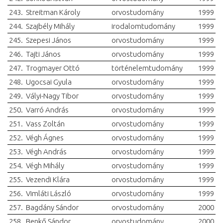
243.
Streitman Károly
orvostudomány
1999
244.
Szajbély Mihály
irodalomtudomány
1999
245.
Szepesi János
orvostudomány
1999
246.
Tajti János
orvostudomány
1999
247.
Trogmayer Ottó
történelemtudomány
1999
248.
Ugocsai Gyula
orvostudomány
1999
249.
Vályi-Nagy Tibor
orvostudomány
1999
250.
Varró András
orvostudomány
1999
251.
Vass Zoltán
orvostudomány
1999
252.
Végh Ágnes
orvostudomány
1999
253.
Végh András
orvostudomány
1999
254.
Végh Mihály
orvostudomány
1999
255.
Vezendi Klára
orvostudomány
1999
256.
Vimláti László
orvostudomány
1999
257.
Bagdány Sándor
orvostudomány
2000
258.
Benkő Sándor
orvostudomány
2000