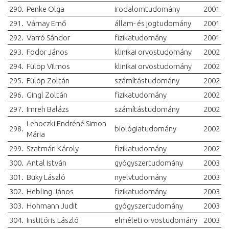
290.
Penke Olga
irodalomtudomány
2001
291.
Várnay Ernő
állam- és jogtudomány
2001
292.
Varró Sándor
fizikatudomány
2001
293.
Fodor János
klinikai orvostudomány
2002
294.
Fülöp Vilmos
klinikai orvostudomány
2002
295.
Fülöp Zoltán
számítástudomány
2002
296.
Gingl Zoltán
fizikatudomány
2002
297.
Imreh Balázs
számítástudomány
2002
Lehoczki Endréné Simon
298.
biológiatudomány
2002
Mária
299.
Szatmári Károly
fizikatudomány
2002
300.
Antal István
gyógyszertudomány
2003
301.
Büky László
nyelvtudomány
2003
302.
Hebling János
fizikatudomány
2003
303.
Hohmann Judit
gyógyszertudomány
2003
304.
Institóris László
elméleti orvostudomány
2003