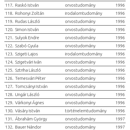
117.
Raskó István
orvostudomány
1996
118.
Rohonyi Zoltán
irodalomtudomány
1996
119.
Rudas László
orvostudomány
1996
120.
Simon István
orvostudomány
1996
121.
Sulyok Endre
orvostudomány
1996
122.
Szabó Gyula
orvostudomány
1996
123.
Szigeti Lajos
irodalomtudomány
1996
124.
Szigetvári Iván
orvostudomány
1996
125.
Sztriha László
orvostudomány
1996
126.
Temesvári Péter
orvostudomány
1996
127.
Tomcsányi István
orvostudomány
1996
128.
Ungár László
orvostudomány
1996
129.
Várkonyi Ágnes
orvostudomány
1996
130.
Vásáry István
történelemtudomány
1996
131.
Ábrahám György
orvostudomány
1997
132.
Bauer Nándor
orvostudomány
1997