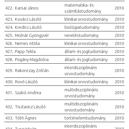
matematika- és
422.
Karsai János
2010
számítástudomány
423.
Kovács László
klinikai orvostudomány
2010
424.
Kredics László
biológiatudomány
2010
425.
Molnár Gyöngyvér
neveléstudomány
2010
426.
Nemes Attila
klinikai orvostudomány
2010
427.
Papp Tekla
állam- és jogtudomány
2010
428.
Pogány Magdolna
állam- és jogtudomány
2010
interdiszciplináris
429.
Rakonczay Zoltán
2010
orvostudomány
430.
Rovó László
klinikai orvostudomány
2010
multidiszciplináris
431.
Szabó Andrea
2010
orvostudomány
multidiszciplináris
432.
Tiszlavicz László
2010
orvostudomány
433.
Tóth Ágnes
történelemtudomány
2010
interdiszciplináris
434.
Turai István
2010