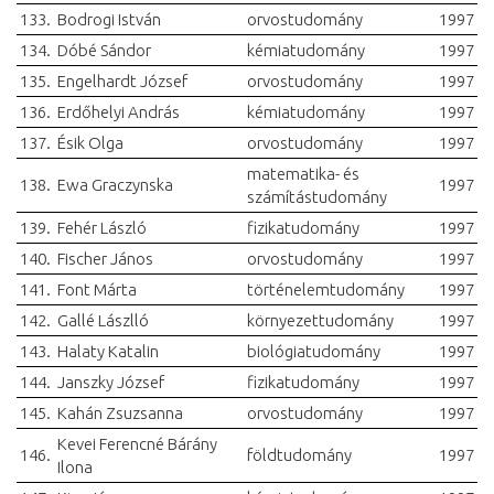
133.
Bodrogi István
orvostudomány
1997
134.
Dóbé Sándor
kémiatudomány
1997
135.
Engelhardt József
orvostudomány
1997
136.
Erdőhelyi András
kémiatudomány
1997
137.
Ésik Olga
orvostudomány
1997
matematika- és
138.
Ewa Graczynska
1997
számítástudomány
139.
Fehér László
fizikatudomány
1997
140.
Fischer János
orvostudomány
1997
141.
Font Márta
történelemtudomány
1997
142.
Gallé Lászlló
környezettudomány
1997
143.
Halaty Katalin
biológiatudomány
1997
144.
Janszky József
fizikatudomány
1997
145.
Kahán Zsuzsanna
orvostudomány
1997
Kevei Ferencné Bárány
146.
földtudomány
1997
Ilona