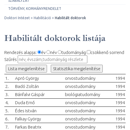
SZABÁLYZAT
TÖRVÉNY, KORMÁNYRENDELET
Doktori Intézet
Habilitáció
Habilitált doktorok
Habilitált doktorok listája
Rendezés alapja:
év
név
tudományág
csökkenő sorrend
Szűrés
Lista megjelenítése
Statisztika megjelenítése
1.
Apró György
orvostudomány
1994
2.
Badó Zoltán
orvostudomány
1994
3.
Bánfalvi Gáspár
biológiatudomány
1994
4.
Duda Ernő
orvostudomány
1994
5.
Édes István
orvostudomány
1994
6.
Falkay György
orvostudomány
1994
7.
Farkas Beatrix
orvostudomány
1994