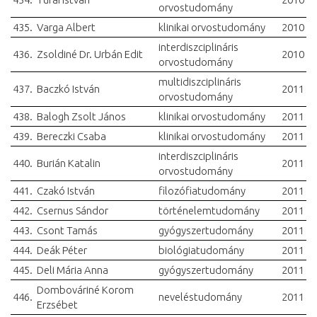
orvostudomány
435.
Varga Albert
klinikai orvostudomány
2010
interdiszciplináris
436.
Zsoldiné Dr. Urbán Edit
2010
orvostudomány
multidiszciplináris
437.
Baczkó István
2011
orvostudomány
438.
Balogh Zsolt János
klinikai orvostudomány
2011
439.
Bereczki Csaba
klinikai orvostudomány
2011
interdiszciplináris
440.
Burián Katalin
2011
orvostudomány
441.
Czakó István
filozófiatudomány
2011
442.
Csernus Sándor
történelemtudomány
2011
443.
Csont Tamás
gyógyszertudomány
2011
444.
Deák Péter
biológiatudomány
2011
445.
Deli Mária Anna
gyógyszertudomány
2011
Dombováriné Korom
446.
neveléstudomány
2011
Erzsébet