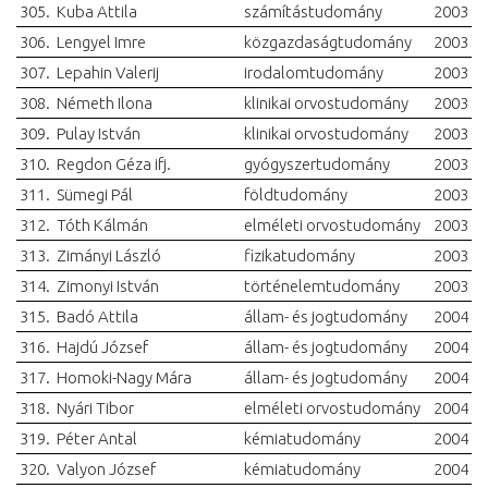
305.
Kuba Attila
számítástudomány
2003
306.
Lengyel Imre
közgazdaságtudomány
2003
307.
Lepahin Valerij
irodalomtudomány
2003
308.
Németh Ilona
klinikai orvostudomány
2003
309.
Pulay István
klinikai orvostudomány
2003
310.
Regdon Géza ifj.
gyógyszertudomány
2003
311.
Sümegi Pál
földtudomány
2003
312.
Tóth Kálmán
elméleti orvostudomány
2003
313.
Zimányi László
fizikatudomány
2003
314.
Zimonyi István
történelemtudomány
2003
315.
Badó Attila
állam- és jogtudomány
2004
316.
Hajdú József
állam- és jogtudomány
2004
317.
Homoki-Nagy Mára
állam- és jogtudomány
2004
318.
Nyári Tibor
elméleti orvostudomány
2004
319.
Péter Antal
kémiatudomány
2004
320.
Valyon József
kémiatudomány
2004