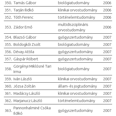
350.
Tamás Gábor
biológiatudomány
2006
351.
Tarján Ilidkó
klinikai orvostudomány
2006
352.
Tóth Ferenc
történelemtudomány
2006
multidiszciplináris
353.
Zádor Ernő
2006
orvostudomány
354.
Blazsó Gábor
gyógyszertudomány
2007
355.
Boldogkői Zsolt
biológiatudomány
2007
356.
Dévay Attila
gyógyszertudomány
2007
357.
Gáspár Róbert
gyógyszertudomány
2007
Görgényi Miklósné Tari
358.
biológiatudomány
2007
Irma
359.
Iván László
klinikai orvostudomány
2007
360.
Józsa Zoltán
állam- és jogtudomány
2007
361.
Madácsy László
klinikai orvostudomány
2007
362.
Marjanucz László
történelemtudomány
2007
Pannonhalminé Csóka
363.
gyógyszertudomány
2007
Ildikó