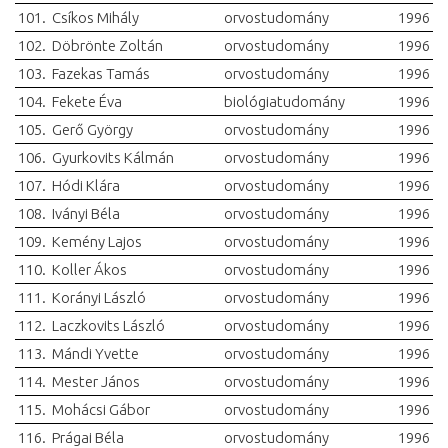
101.
Csíkos Mihály
orvostudomány
1996
102.
Döbrönte Zoltán
orvostudomány
1996
103.
Fazekas Tamás
orvostudomány
1996
104.
Fekete Éva
biológiatudomány
1996
105.
Gerő György
orvostudomány
1996
106.
Gyurkovits Kálmán
orvostudomány
1996
107.
Hódi Klára
orvostudomány
1996
108.
Iványi Béla
orvostudomány
1996
109.
Kemény Lajos
orvostudomány
1996
110.
Koller Ákos
orvostudomány
1996
111.
Korányi László
orvostudomány
1996
112.
Laczkovits László
orvostudomány
1996
113.
Mándi Yvette
orvostudomány
1996
114.
Mester János
orvostudomány
1996
115.
Mohácsi Gábor
orvostudomány
1996
116.
Prágai Béla
orvostudomány
1996