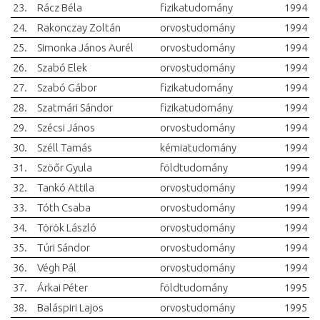
23.
Rácz Béla
fizikatudomány
1994
24.
Rakonczay Zoltán
orvostudomány
1994
25.
Simonka János Aurél
orvostudomány
1994
26.
Szabó Elek
orvostudomány
1994
27.
Szabó Gábor
fizikatudomány
1994
28.
Szatmári Sándor
fizikatudomány
1994
29.
Szécsi János
orvostudomány
1994
30.
Széll Tamás
kémiatudomány
1994
31.
Szöőr Gyula
földtudomány
1994
32.
Tankó Attila
orvostudomány
1994
33.
Tóth Csaba
orvostudomány
1994
34.
Török László
orvostudomány
1994
35.
Túri Sándor
orvostudomány
1994
36.
Végh Pál
orvostudomány
1994
37.
Árkai Péter
földtudomány
1995
38.
Baláspiri Lajos
orvostudomány
1995