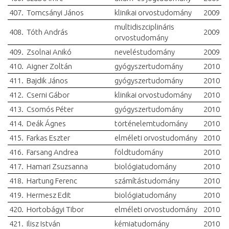
407.
Tomcsányi János
klinikai orvostudomány
2009
multidiszciplináris
408.
Tóth András
2009
orvostudomány
409.
Zsolnai Anikó
neveléstudomány
2009
410.
Aigner Zoltán
gyógyszertudomány
2010
411.
Bajdik János
gyógyszertudomány
2010
412.
Cserni Gábor
klinikai orvostudomány
2010
413.
Csomós Péter
gyógyszertudomány
2010
414.
Deák Ágnes
történelemtudomány
2010
415.
Farkas Eszter
elméleti orvostudomány
2010
416.
Farsang Andrea
földtudomány
2010
417.
Hamari Zsuzsanna
biológiatudomány
2010
418.
Hartung Ferenc
számítástudomány
2010
419.
Hermesz Edit
biológiatudomány
2010
420.
Hortobágyi Tibor
elméleti orvostudomány
2010
421.
Ilisz István
kémiatudomány
2010