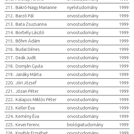
211.
Bakró-Nagy Marianne
nyelvtudomány
1999
212.
Barzó Pál
orvostudomány
1999
213.
Bata Zsuzsanna
orvostudomány
1999
214.
Borbély László
orvostudomány
1999
215.
Bőhm Ádám
orvostudomány
1999
216.
Budai Dénes
orvostudomány
1999
217.
Deák Judit
orvostudomány
1999
218.
Domján Gyula
orvostudomány
1999
219.
Janáky Márta
orvostudomány
1999
220.
Jóri József
orvostudomány
1999
221.
Józan Péter
orvostudomány
1999
222.
Kalapos Miklós Péter
orvostudomány
1999
223.
Keller Éva
orvostudomány
1999
224.
Kemény Éva
orvostudomány
1999
225.
Kevei Ferenc
biológiatudomány
1999
226.
Knyihár Erzsébet
orvostudomány
1999