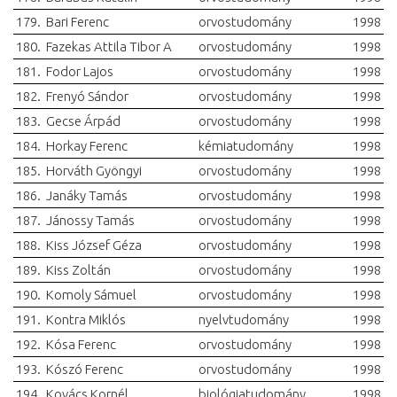
179.
Bari Ferenc
orvostudomány
1998
180.
Fazekas Attila Tibor A
orvostudomány
1998
181.
Fodor Lajos
orvostudomány
1998
182.
Frenyó Sándor
orvostudomány
1998
183.
Gecse Árpád
orvostudomány
1998
184.
Horkay Ferenc
kémiatudomány
1998
185.
Horváth Gyöngyi
orvostudomány
1998
186.
Janáky Tamás
orvostudomány
1998
187.
Jánossy Tamás
orvostudomány
1998
188.
Kiss József Géza
orvostudomány
1998
189.
Kiss Zoltán
orvostudomány
1998
190.
Komoly Sámuel
orvostudomány
1998
191.
Kontra Miklós
nyelvtudomány
1998
192.
Kósa Ferenc
orvostudomány
1998
193.
Kószó Ferenc
orvostudomány
1998
194.
Kovács Kornél
biológiatudomány
1998