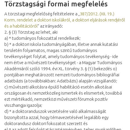
Törzstagsági formai megfelelés
A törzstagi megfelelőség feltételeire a „
387/2012. (XII. 19.)
Korm. rendelet a doktori iskolákról, a doktori eljárások rendjéről
és a habilitációról
” az irányadó:
2. § (3) Törzstag az lehet, aki
a) * tudományos fokozattal rendelkezik;
b) * a doktori iskola tudományágában, illetve annak kutatási
területén folyamatos, magas szintű tudományos
tevékenységet folytat, amely tudományos tevékenység - ide
nem értve a művészeti tevékenységet - a Magyar Tudományos
Akadémiáról szóló 1994. évi XL. törvény 3. § (1) bekezdés o)
pontjában meghatározott nemzeti tudományos bibliográfiai
adatbázis (a továbbiakban: Adatbázis) alapján vizsgálandó;
c) művészeti alkotásra épülő habilitáció esetén alkotásai
országosan és nemzetközileg ismertek és elismertek, továbbá
ezt mértékadó, nemzetközi művészeti fórumok pozitív
visszhangja igazolja;
d) * a doktoranduszok vezetésére való alkalmasságát
bizonyította azzal, hogy témavezetésével legalább egy
doktorandusz doktori fokozatot szerzett és
e) * az adott felsőoktatási intézményben, teljes munkaidőben,