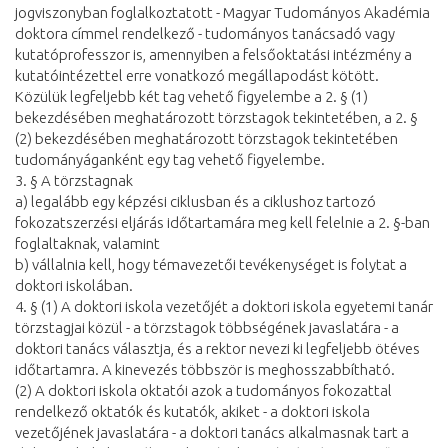
jogviszonyban foglalkoztatott - Magyar Tudományos Akadémia
doktora címmel rendelkező - tudományos tanácsadó vagy
kutatóprofesszor is, amennyiben a felsőoktatási intézmény a
kutatóintézettel erre vonatkozó megállapodást kötött.
Közülük legfeljebb két tag vehető figyelembe a 2. § (1)
bekezdésében meghatározott törzstagok tekintetében, a 2. §
(2) bekezdésében meghatározott törzstagok tekintetében
tudományáganként egy tag vehető figyelembe.
3. § A törzstagnak
a) legalább egy képzési ciklusban és a ciklushoz tartozó
fokozatszerzési eljárás időtartamára meg kell felelnie a 2. §-ban
foglaltaknak, valamint
b) vállalnia kell, hogy témavezetői tevékenységet is folytat a
doktori iskolában.
4. § (1) A doktori iskola vezetőjét a doktori iskola egyetemi tanár
törzstagjai közül - a törzstagok többségének javaslatára - a
doktori tanács választja, és a rektor nevezi ki legfeljebb ötéves
időtartamra. A kinevezés többször is meghosszabbítható.
(2) A doktori iskola oktatói azok a tudományos fokozattal
rendelkező oktatók és kutatók, akiket - a doktori iskola
vezetőjének javaslatára - a doktori tanács alkalmasnak tart a