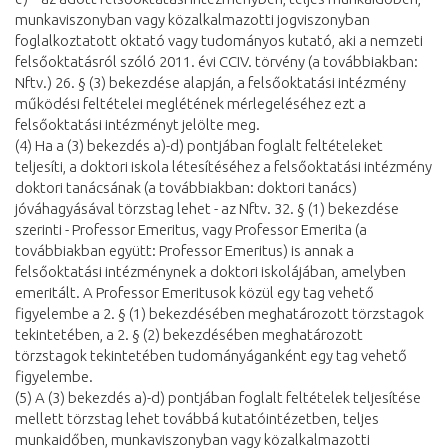
munkaviszonyban vagy közalkalmazotti jogviszonyban
foglalkoztatott oktató vagy tudományos kutató, aki a nemzeti
felsőoktatásról szóló 2011. évi CCIV. törvény (a továbbiakban:
Nftv.) 26. § (3) bekezdése alapján, a felsőoktatási intézmény
működési feltételei meglétének mérlegeléséhez ezt a
felsőoktatási intézményt jelölte meg.
(4) Ha a (3) bekezdés a)-d) pontjában foglalt feltételeket
teljesíti, a doktori iskola létesítéséhez a felsőoktatási intézmény
doktori tanácsának (a továbbiakban: doktori tanács)
jóváhagyásával törzstag lehet - az Nftv. 32. § (1) bekezdése
szerinti - Professor Emeritus, vagy Professor Emerita (a
továbbiakban együtt: Professor Emeritus) is annak a
felsőoktatási intézménynek a doktori iskolájában, amelyben
emeritált. A Professor Emeritusok közül egy tag vehető
figyelembe a 2. § (1) bekezdésében meghatározott törzstagok
tekintetében, a 2. § (2) bekezdésében meghatározott
törzstagok tekintetében tudományáganként egy tag vehető
figyelembe.
(5) A (3) bekezdés a)-d) pontjában foglalt feltételek teljesítése
mellett törzstag lehet továbbá kutatóintézetben, teljes
munkaidőben, munkaviszonyban vagy közalkalmazotti