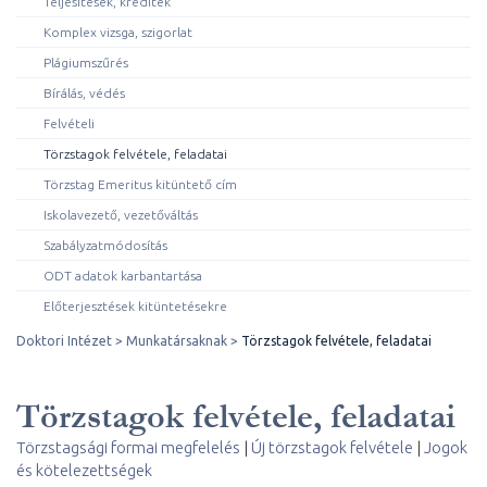
Teljesítések, kreditek
Komplex vizsga, szigorlat
Plágiumszűrés
Bírálás, védés
Felvételi
Törzstagok felvétele, feladatai
Törzstag Emeritus kitüntető cím
Iskolavezető, vezetőváltás
Szabályzatmódosítás
ODT adatok karbantartása
Előterjesztések kitüntetésekre
Doktori Intézet
Munkatársaknak
Törzstagok felvétele, feladatai
Törzstagok felvétele, feladatai
Törzstagsági formai megfelelés
|
Új törzstagok felvétele
|
Jogok
és kötelezettségek