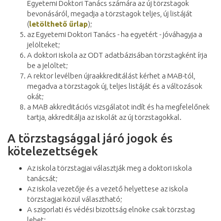
Egyetemi Doktori Tanács számára az új törzstagok
bevonásáról, megadja a törzstagok teljes, új listáját
(
letölthető űrlap
);
az Egyetemi Doktori Tanács - ha egyetért - jóváhagyja a
jelölteket;
A doktori iskola az ODT adatbázisában törzstagként írja
be a jelöltet;
A rektor levélben újraakkreditálást kérhet a MAB-tól,
megadva a törzstagok új, teljes listáját és a változások
okát;
a MAB akkreditációs vizsgálatot indít és ha megfelelőnek
tartja, akkreditálja az iskolát az új törzstagokkal.
A törzstagsággal járó jogok és
kötelezettségek
Az iskola törzstagjai választják meg a doktori iskola
tanácsát;
Az iskola vezetője és a vezető helyettese az iskola
törzstagjai közül választható;
A szigorlati és védési bizottság elnöke csak törzstag
lehet;