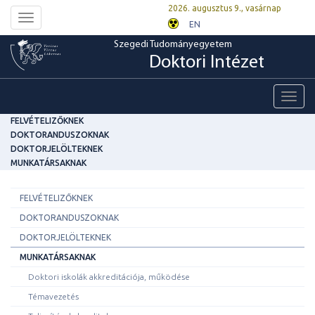
2026. augusztus 9., vasárnap
Toggle
EN
navigation
Szegedi Tudományegyetem
Doktori Intézet
Toggl
navig
FELVÉTELIZŐKNEK
DOKTORANDUSZOKNAK
DOKTORJELÖLTEKNEK
MUNKATÁRSAKNAK
FELVÉTELIZŐKNEK
DOKTORANDUSZOKNAK
DOKTORJELÖLTEKNEK
MUNKATÁRSAKNAK
Doktori iskolák akkreditációja, működése
Témavezetés