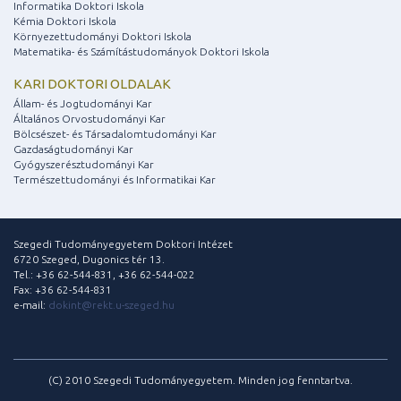
Informatika Doktori Iskola
Kémia Doktori Iskola
Környezettudományi Doktori Iskola
Matematika- és Számítástudományok Doktori Iskola
KARI DOKTORI OLDALAK
Állam- és Jogtudományi Kar
Általános Orvostudományi Kar
Bölcsészet- és Társadalomtudományi Kar
Gazdaságtudományi Kar
Gyógyszerésztudományi Kar
Természettudományi és Informatikai Kar
Szegedi Tudományegyetem Doktori Intézet
6720 Szeged, Dugonics tér 13.
Tel.: +36 62-544-831, +36 62-544-022
Fax: +36 62-544-831
e-mail:
dokint@rekt.u-szeged.hu
(C) 2010 Szegedi Tudományegyetem. Minden jog fenntartva.