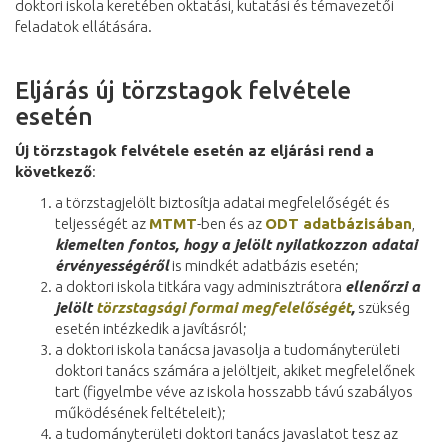
doktori iskola keretében oktatási, kutatási és témavezetői
feladatok ellátására.
Eljárás új törzstagok felvétele
esetén
Új törzstagok felvétele esetén az eljárási rend a
következő
:
a törzstagjelölt biztosítja adatai megfelelőségét és
teljességét az
MTMT
-ben és az
ODT adatbázisában
,
kiemelten fontos, hogy a jelölt nyilatkozzon adatai
érvényességéről
is mindkét adatbázis esetén;
a doktori iskola titkára vagy adminisztrátora
ellenőrzi a
jelölt
törzstagsági formai megfelelőségét
,
szükség
esetén intézkedik a javításról;
a doktori iskola tanácsa javasolja a tudományterületi
doktori tanács számára a jelöltjeit, akiket megfelelőnek
tart (figyelmbe véve az iskola hosszabb távú szabályos
működésének feltételeit);
a tudományterületi doktori tanács javaslatot tesz az