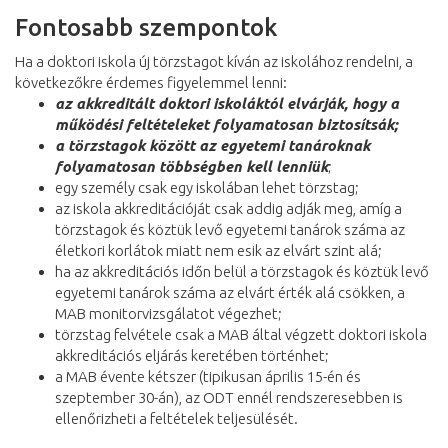
Fontosabb szempontok
Ha a doktori iskola új törzstagot kíván az iskolához rendelni, a
következőkre érdemes figyelemmel lenni:
az akkreditált doktori iskoláktól elvárják, hogy a
működési feltételeket folyamatosan biztosítsák;
a törzstagok között az egyetemi tanároknak
folyamatosan többségben kell lenniük
;
egy személy csak egy iskolában lehet törzstag;
az iskola akkreditációját csak addig adják meg, amíg a
törzstagok és köztük levő egyetemi tanárok száma az
életkori korlátok miatt nem esik az elvárt szint alá;
ha az akkreditációs időn belül a törzstagok és köztük levő
egyetemi tanárok száma az elvárt érték alá csökken, a
MAB monitorvizsgálatot végezhet;
törzstag felvétele csak a MAB által végzett doktori iskola
akkreditációs eljárás keretében történhet;
a MAB évente kétszer (tipikusan április 15-én és
szeptember 30-án), az ODT ennél rendszeresebben is
ellenőrizheti a feltételek teljesülését.