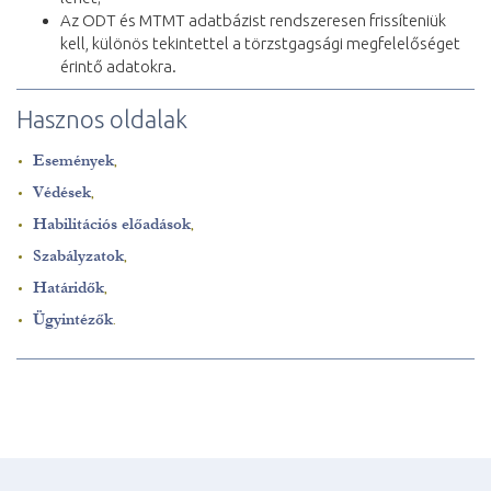
Az ODT és MTMT adatbázist rendszeresen frissíteniük
kell, különös tekintettel a törzstgagsági megfelelőséget
érintő adatokra.
Hasznos oldalak
Események
,
Védések
,
Habilitációs előadások
,
Szabályzatok
,
Határidők
,
Ügyintézők
.