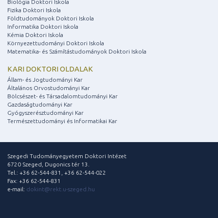
Biológia Doktori Iskola
Fizika Doktori Iskola
Földtudományok Doktori Iskola
Informatika Doktori Iskola
Kémia Doktori Iskola
Környezettudományi Doktori Iskola
Matematika- és Számítástudományok Doktori Iskola
KARI DOKTORI OLDALAK
Állam- és Jogtudományi Kar
Általános Orvostudományi Kar
Bölcsészet- és Társadalomtudományi Kar
Gazdaságtudományi Kar
Gyógyszerésztudományi Kar
Természettudományi és Informatikai Kar
Szegedi Tudományegyetem Doktori Intézet
6720 Szeged, Dugonics tér 13.
Tel.: +36 62-544-831, +36 62-544-022
Fax: +36 62-544-831
e-mail:
dokint@rekt.u-szeged.hu