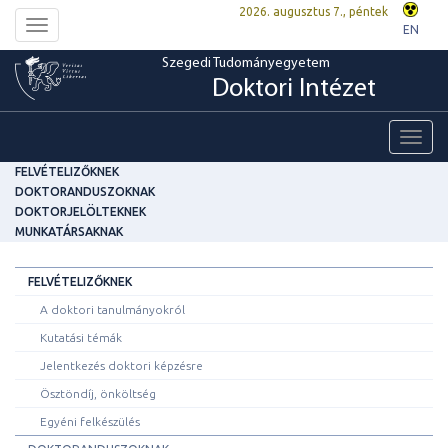
2026. augusztus 7., péntek
Toggle
EN
navigation
Szegedi Tudományegyetem
Doktori Intézet
Toggl
navig
FELVÉTELIZŐKNEK
DOKTORANDUSZOKNAK
DOKTORJELÖLTEKNEK
MUNKATÁRSAKNAK
FELVÉTELIZŐKNEK
A doktori tanulmányokról
Kutatási témák
Jelentkezés doktori képzésre
Ösztöndíj, önköltség
Egyéni felkészülés