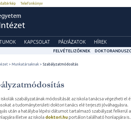
daltérkép
Telefonkönyv
egyetem
Intézet
TUMOK
KAPCSOLAT
PÁLYÁZATOK
HÍREK
FELVÉTELIZŐKNEK
DOKTORANDUSZ
tézet
Munkatársaknak
Szabályzatmódosítás
ályzatmódosítás
 iskolák szabályzatának módosítását az iskola tanácsa végezheti el é
sokat a tudományterületi doktori tanács elé terjeszti jóváhagyásra.
yás után a hatályba lépési dátumot tartalmazó szabályzat felkerül a
nlapjára illetve az iskola
doktori.hu
portálon található honlapjára is.