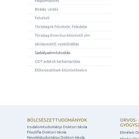
Plágiumszűrés
Bírálás, védés
Felvételi
Törzstagok felvétele, feladatai
Törzstag Emeritus kitüntető cím
Iskolavezető, vezetőváltás
Szabályzatmódosítás
ODT adatok karbantartása
Előterjesztések kitüntetésekre
BÖLCSÉSZETTUDOMÁNYOK
ORVOS- 
GYÓGYS
Irodalomtudományi Doktori Iskola
Filozófia Doktori Iskola
Elméleti O
Neveléstudományi Doktori Iskola
Klinikai O