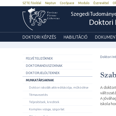
SZTE főoldal
Neptun
CooSpace
Modulo
Észrevétel
Ol
Szegedi Tudomány
Doktori 
DOKTORI KÉPZÉS
HABILITÁCIÓ
DOKUMEN
Doktori In
FELVÉTELIZŐKNEK
DOKTORANDUSZOKNAK
Szab
DOKTORJELÖLTEKNEK
MUNKATÁRSAKNAK
A doktori
Doktori iskolák akkreditációja, működése
változatá
Témavezetés
A jóváhag
Teljesítések, kreditek
iskola ho
Komplex vizsga, szigorlat