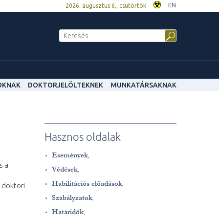
EN
2026. augusztus 6., csütörtök
OKNAK
DOKTORJELÖLTEKNEK
MUNKATÁRSAKNAK
Hasznos oldalak
Események
,
s a
Védések
,
Habilitációs előadások
 doktori
,
Szabályzatok
,
Határidők
,