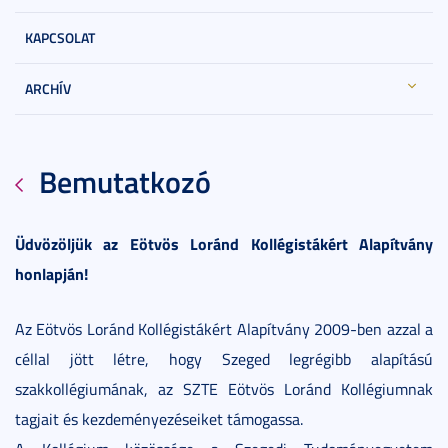
KAPCSOLAT
ARCHÍV
Bemutatkozó
Üdvözöljük az Eötvös Loránd Kollégistákért Alapítvány
honlapján!
Az Eötvös Loránd Kollégistákért Alapítvány 2009-ben azzal a
céllal jött létre, hogy Szeged legrégibb alapítású
szakkollégiumának, az SZTE Eötvös Loránd Kollégiumnak
tagjait és kezdeményezéseiket támogassa.