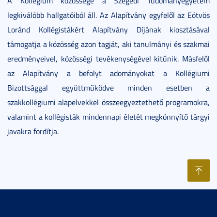
A Kollégium közössége a Szegedi Tudományegyetem
legkiválóbb hallgatóiból áll. Az Alapítvány egyfelől az Eötvös
Loránd Kollégistákért Alapítvány Díjának kiosztásával
támogatja a közösség azon tagját, aki tanulmányi és szakmai
eredményeivel, közösségi tevékenységével kitűnik. Másfelől
az Alapítvány a befolyt adományokat a Kollégiumi
Bizottsággal együttműködve minden esetben a
szakkollégiumi alapelvekkel összeegyeztethető programokra,
valamint a kollégisták mindennapi életét megkönnyítő tárgyi
javakra fordítja.