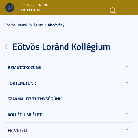
EÖTVÖS LORÁND
KOLLÉGIUM
Toggl
navig
Eötvös Loránd Kollégium
Alapítvány
Eötvös Loránd Kollégium
BEMUTATKOZUNK
TÖRTÉNETÜNK
SZAKMAI TEVÉKENYSÉGÜNK
KOLLÉGIUMI ÉLET
FELVÉTELI