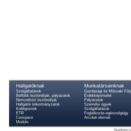
Hallgatóknak
Munkatársainknak
Szolgáltatások
Gazdasági és Műszaki Fői
Belföldi ösztöndíjak, pályázatok
Érdekképviselet
Nemzetközi ösztöndíjak
Pályázatok
Hallgatói önkormányzatok
Személyi ügyek
Kollégiumok
Szolgáltatások
ETR
Foglalkozás-egészségügy
Coospace
Arculati elemek
Modulo
Segítség
|