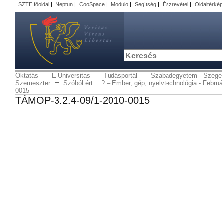
SZTE főoldal
|
Neptun
|
CooSpace
|
Modulo
|
Segítség
|
Észrevétel
|
Oldaltérké
Oktatás
E-Universitas
Tudásportál
Szabadegyetem - Szege
Szemeszter
Szóból ért….? – Ember, gép, nyelvtechnológia - Februá
0015
TÁMOP-3.2.4-09/1-2010-0015