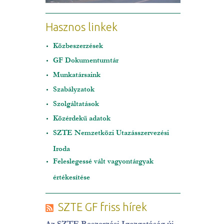
Hasznos linkek
Közbeszerzések
GF Dokumentumtár
Munkatársaink
Szabályzatok
Szolgáltatások
Közérdekű adatok
SZTE Nemzetközi Utazásszervezési
Iroda
Feleslegessé vált vagyontárgyak
értékesítése
SZTE GF friss hírek
Az SZTE Beszerzési Igazgatóság új