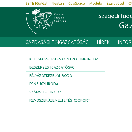
SZTE Főoldal
Neptun
CooSpace
Modulo
Észrevétel
O
Szegedi Tu
Gaz
GAZDASÁGI FŐIGAZGATÓSÁG
HÍREK
INFO
KÖLTSÉGVETÉSI ÉS KONTROLLING IRODA
BESZERZÉSI IGAZGATÓSÁG
PÁLYÁZATKEZELŐI IRODA
PÉNZÜGYI IRODA
SZÁMVITELI IRODA
RENDSZERÜZEMELTETÉSI CSOPORT