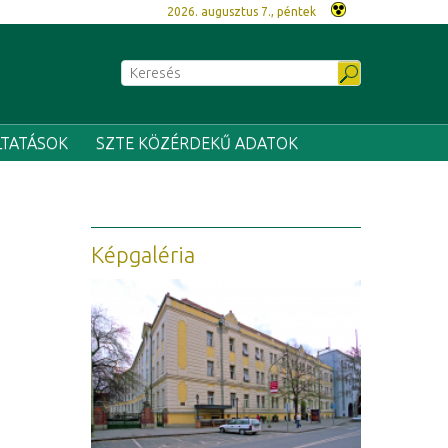
2026. augusztus 7., péntek
LTATÁSOK
SZTE KÖZÉRDEKŰ ADATOK
Képgaléria