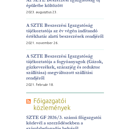
épületbe költözött
2023. augusztus 23.
A SZTE Beszerzési Igazgatóság
tájékoztatója az év végén indítandó
értékhatár alatti beszerzések rendjéről
2021. november 26.
A SZTE Beszerzési Igazgatóság
tájékoztatója a fogyóanyagok (Gázok,
gázkeverékek, szárazjég és reduktor
szállítása) megváltozott szállítási
rendjéről
2021. február 18.
Főigazgatói
közlemények
SZTE GF 2026/3. számú főigazgatói
körlevél a szerződésekben a
számlabefogadás helyéről