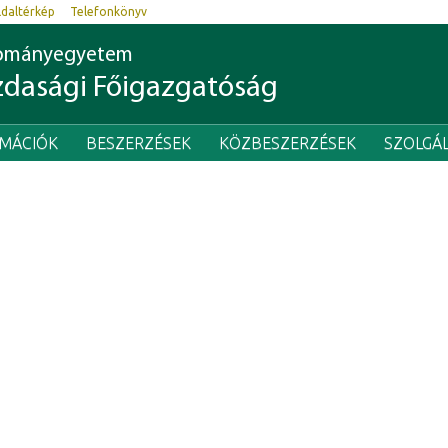
ldaltérkép
Telefonkönyv
dományegyetem
dasági Főigazgatóság
RMÁCIÓK
BESZERZÉSEK
KÖZBESZERZÉSEK
SZOLGÁ