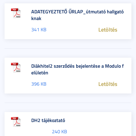
ADATEGYEZTETŐ ŰRLAP_útmutató hallgató
knak
Letöltés
341 KB
Diákhitel2 szerződés bejelentése a Modulo f
elületén
Letöltés
396 KB
DH2 tájékoztató
240 KB