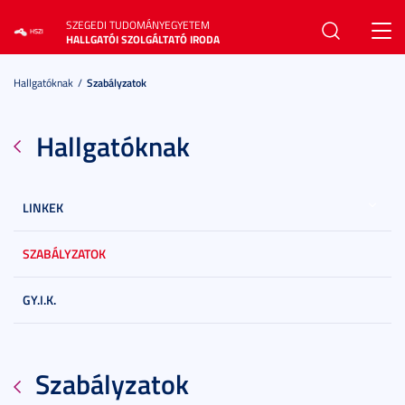
SZEGEDI TUDOMÁNYEGYETEM
Toggl
HALLGATÓI SZOLGÁLTATÓ IRODA
navig
Hallgatóknak
Szabályzatok
Hallgatóknak
LINKEK
SZABÁLYZATOK
GY.I.K.
Szabályzatok