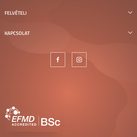
linken.
Az TVSZ elérhető az alábbi
FELVÉTELI
link
A Kollégiumi Szabályzat elérhető itt:
KAPCSOLAT