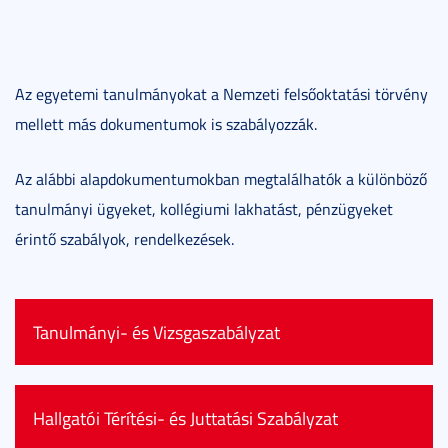
Az egyetemi tanulmányokat a Nemzeti felsőoktatási törvény
mellett más dokumentumok is szabályozzák.
Az alábbi alapdokumentumokban megtalálhatók a különböző
tanulmányi ügyeket, kollégiumi lakhatást, pénzügyeket
érintő szabályok, rendelkezések.
Tanulmányi- és Vizsgaszabályzat
A Tanulmányi és Vizsgaszabályzat (TVSZ) tartalmazza:
Hallgatói Térítési- és Juttatási Szabályzat
Alapfogalmak és legfontosabb tanulmányi