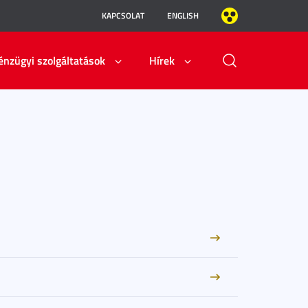
KAPCSOLAT
ENGLISH
énzügyi szolgáltatások
Hírek