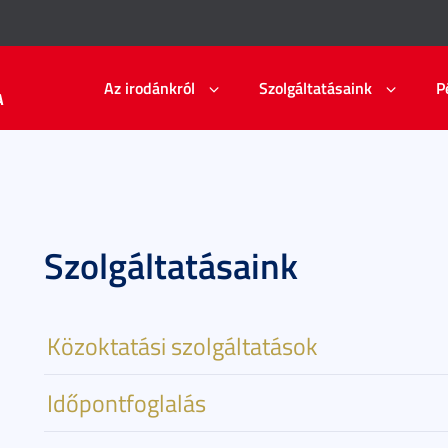
Az irodánkról
Szolgáltatásaink
P
A
Szolgáltatásaink
Közoktatási szolgáltatások
Időpontfoglalás