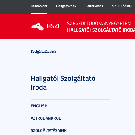
Kezdőoldal
Hallgatóknak
Beiratkozás
SZTE Főoldal
SZEGEDI TUDOMÁNYEGYETEM
HALLGATÓI SZOLGÁLTATÓ IROD
Szolgáltatásaink
Hallgatói Szolgáltató
Iroda
ENGLISH
AZ IRODÁNKRÓL
SZOLGÁLTATÁSAINK