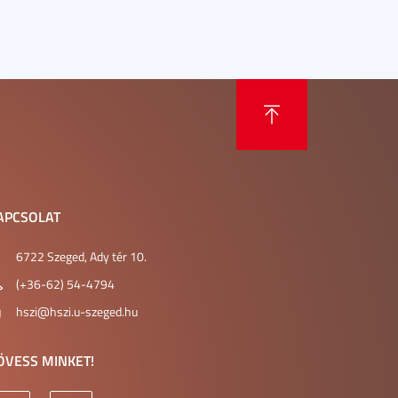
APCSOLAT
6722 Szeged, Ady tér 10.
(+36-62) 54-4794
hszi@hszi.u-szeged.hu
ÖVESS MINKET!