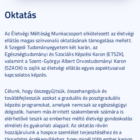
Oktatás
Az Életvégi Méltóság Munkacsoport elkötelezett az életvégi
ellátás magas színvonalú oktatásának támogatása mellett.
A Szegedi Tudományegyetem két karán, az
Egészségtudományi és Szociális Képzési Karon (ETSZK),
valamint a Szent-Györgyi Albert Orvostudományi Karon
(SZAOK) is zajlik az életvégi ellátás egyes aspektusaival
kapcsolatos képzés.
Célunk, hogy összegyűjtsük, összehangoljuk és
továbbfejlesszük azokat a graduális és posztgraduális
képzési programokat, amelyek nemcsak az egészségügyi
dolgozók, hanem más érintett szakemberek számára is
elérhetővé teszik az emberhez méltó életvégi gondoskodás
elméleti és gyakorlati alapjait. Az oktatás révén
hozzájárulunk a hospice szemlélet terjesztéséhez és a
társadalmi érzékenyítéshez, hogy minél több ember kapjon