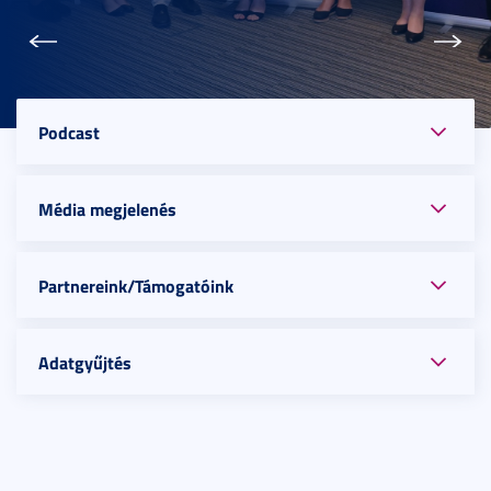
Előző
Köve
Podcast
Média megjelenés
Partnereink/Támogatóink
Adatgyűjtés