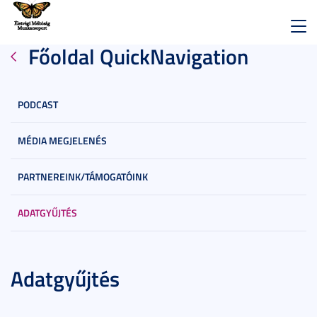
Toggl
Főoldal QuickNavigation
navig
PODCAST
MÉDIA MEGJELENÉS
PARTNEREINK/TÁMOGATÓINK
ADATGYŰJTÉS
Adatgyűjtés