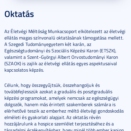
Oktatás
Az Életvégi Méltóság Munkacsoport elkötelezett az életvégi
ellátás magas színvonalú oktatásának támogatása mellett.
A Szegedi Tudományegyetem két karán, az
Egészségtudományi és Szociális Képzési Karon (ETSZK),
valamint a Szent-Györgyi Albert Orvostudományi Karon
(SZAOK) is zajlik az életvégi ellátás egyes aspektusaival
kapcsolatos képzés.
Célunk, hogy összegyűjtsük, összehangoljuk és
továbbfejlesszük azokat a graduális és posztgraduális
képzési programokat, amelyek nemcsak az egészségügyi
dolgozók, hanem más érintett szakemberek számára is
elérhetővé teszik az emberhez méltó életvégi gondoskodás
elméleti és gyakorlati alapjait. Az oktatás révén
hozzájárulunk a hospice szemlélet terjesztéséhez és a
társadalmi érzékenyítéshez, hogy minél több ember kapjon