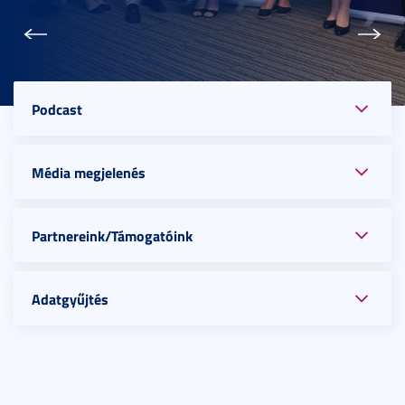
Előző
Köve
Podcast
Média megjelenés
Partnereink/Támogatóink
Adatgyűjtés