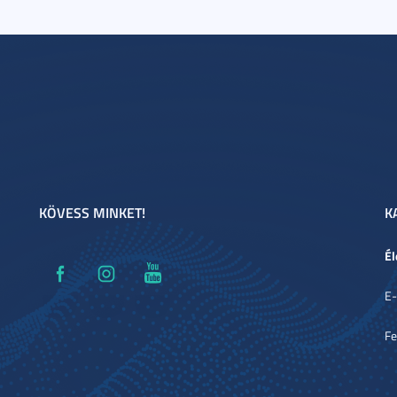
KÖVESS MINKET!
K
Él
E-
Fe