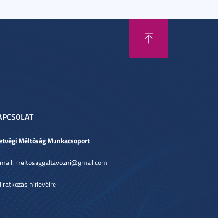
APCSOLAT
etvégi Méltóság Munkacsoport
mail: meltosaggaltavozni@gmail.com
liratkozás hírlevélre