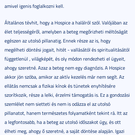
amivel igenis foglalkozni kell.
Általános tévhit, hogy a Hospice a halálról szól. Valójában az
élet teljességéről, amelyben a beteg megőrizheti méltóságát
egészen az utolsó pillanatig. Ennek része az is, hogy
megélheti döntési jogait, hitét - vallásától és spiritualitásától
függetlenül , világképét, és oly módon rendezheti el ügyeit,
ahogy szeretné. Azaz a beteg nem egy diagnózis. A Hospice
akkor jön szóba, amikor az aktív kezelés már nem segít. Az
ellátás nemcsak a fizikai kínok és tünetek enyhítésére
szorítkozik, része a lelki, érzelmi támogatás is. Ez a gondozási
szemlélet nem sietteti és nem is odázza el az utolsó
pillanatot, hanem természetes folyamatként tekint rá. Itt az
a legfontosabb, ha a beteg az utolsó időszakot úgy, és ott
élheti meg, ahogy ő szeretné, a saját döntése alapján. Igazi