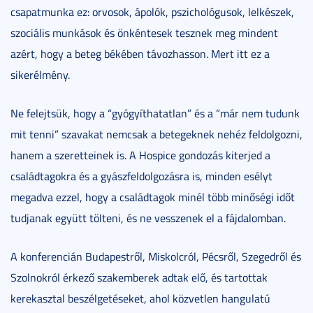
csapatmunka ez: orvosok, ápolók, pszichológusok, lelkészek,
szociális munkások és önkéntesek tesznek meg mindent
azért, hogy a beteg békében távozhasson. Mert itt ez a
sikerélmény.
Ne felejtsük, hogy a “gyógyíthatatlan” és a “már nem tudunk
mit tenni” szavakat nemcsak a betegeknek nehéz feldolgozni,
hanem a szeretteinek is. A Hospice gondozás kiterjed a
családtagokra és a gyászfeldolgozásra is, minden esélyt
megadva ezzel, hogy a családtagok minél több minőségi időt
tudjanak együtt tölteni, és ne vesszenek el a fájdalomban.
A konferencián Budapestről, Miskolcról, Pécsről, Szegedről és
Szolnokról érkező szakemberek adtak elő, és tartottak
kerekasztal beszélgetéseket, ahol közvetlen hangulatú