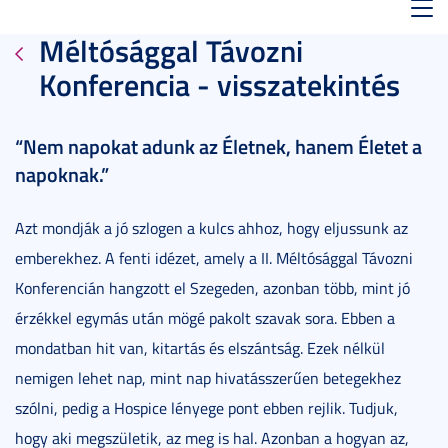
Toggl
Méltósággal Távozni
navig
Konferencia - visszatekintés
“Nem napokat adunk az Életnek, hanem Életet a
napoknak.”
Azt mondják a jó szlogen a kulcs ahhoz, hogy eljussunk az
emberekhez. A fenti idézet, amely a II. Méltósággal Távozni
Konferencián hangzott el Szegeden, azonban több, mint jó
érzékkel egymás után mögé pakolt szavak sora. Ebben a
mondatban hit van, kitartás és elszántság. Ezek nélkül
nemigen lehet nap, mint nap hivatásszerűen betegekhez
szólni, pedig a Hospice lényege pont ebben rejlik. Tudjuk,
hogy aki megszületik, az meg is hal. Azonban a hogyan az,