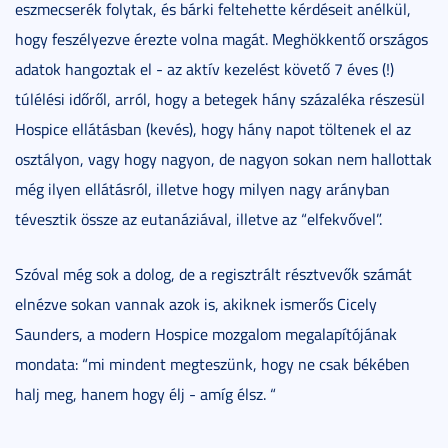
eszmecserék folytak, és bárki feltehette kérdéseit anélkül,
hogy feszélyezve érezte volna magát. Meghökkentő országos
adatok hangoztak el - az aktív kezelést követő 7 éves (!)
túlélési időről, arról, hogy a betegek hány százaléka részesül
Hospice ellátásban (kevés), hogy hány napot töltenek el az
osztályon, vagy hogy nagyon, de nagyon sokan nem hallottak
még ilyen ellátásról, illetve hogy milyen nagy arányban
tévesztik össze az eutanáziával, illetve az “elfekvővel”.
Szóval még sok a dolog, de a regisztrált résztvevők számát
elnézve sokan vannak azok is, akiknek ismerős Cicely
Saunders, a modern Hospice mozgalom megalapítójának
mondata: “mi mindent megteszünk, hogy ne csak békében
halj meg, hanem hogy élj - amíg élsz. “