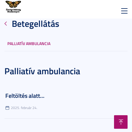
Toggl
Betegellátás
navig
PALLIATÍV AMBULANCIA
Palliatív ambulancia
Feltöltés alatt...
2025. február 24.