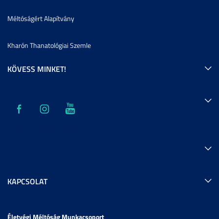
Méltóságért Alapítvány
Kharón Thanatológiai Szemle
KÖVESS MINKET!
KAPCSOLAT
Életvégi Méltóság Munkacsoport