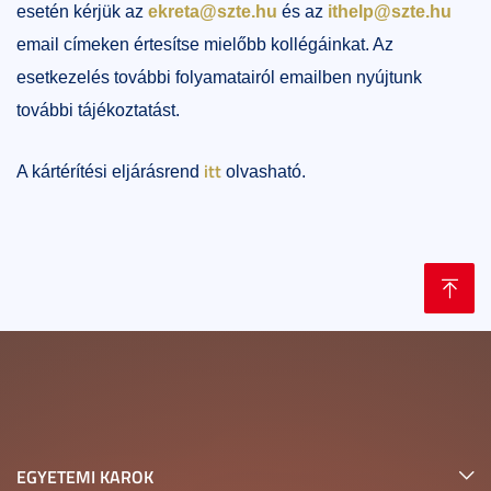
esetén kérjük az
ekreta@szte.hu
és az
ithelp@szte.hu
email címeken értesítse mielőbb kollégáinkat. Az
esetkezelés további folyamatairól emailben nyújtunk
további tájékoztatást.
itt
A kártérítési eljárásrend
olvasható.
EGYETEMI KAROK