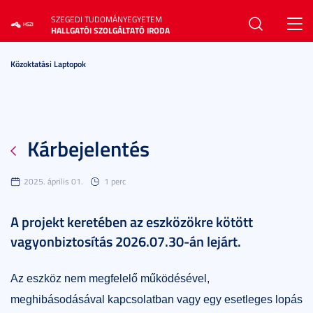
SZEGEDI TUDOMÁNYEGYETEM
Toggl
HALLGATÓI SZOLGÁLTATÓ IRODA
navig
Közoktatási Laptopok
Kárbejelentés
2025. április 01.
1 perc
A projekt keretében az eszközökre kötött
vagyonbiztosítás 2026.07.30-án lejárt.
Az eszköz nem megfelelő működésével,
meghibásodásával kapcsolatban vagy egy esetleges lopás